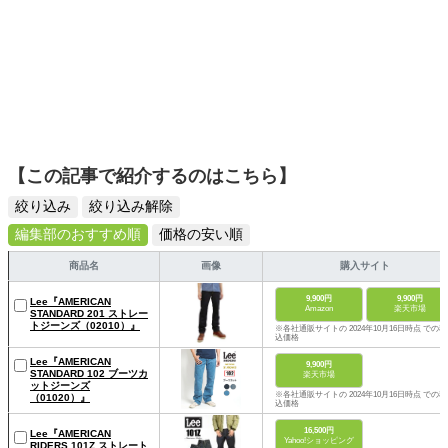
【この記事で紹介するのはこちら】
絞り込み
絞り込み解除
編集部のおすすめ順
価格の安い順
商品名
画像
購入サイト
9,900円
9,900円
Lee『AMERICAN
Amazon
楽天市場
STANDARD 201 ストレー
トジーンズ（02010）』
※各社通販サイトの 2024年10月16日時点 での税
込価格
Lee『AMERICAN
9,900円
STANDARD 102 ブーツカ
楽天市場
ットジーンズ
※各社通販サイトの 2024年10月16日時点 での税
（01020）』
込価格
16,500円
Lee『AMERICAN
Yahoo!ショッピング
RIDERS 101Z ストレート