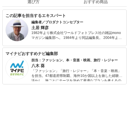
選び方
おすすめ商品
この記事を担当するエキスパート
編集者／プロダクトコンセプター
土居 輝彦
1982年より株式会社ワールドフォトプレス社の雑誌mono
マガジン編集部へ。 1984年より同誌編集長。 2004年より
同社編集局長。 2017年より同誌編集ディレクター。 その
間、数々の雑誌を創刊。 FM cocoloへの情報提供、執筆・
講演活動、大学講師、各自治体のアドバイザー、IDSデザイ
マイナビおすすめナビ編集部
ンコンペティション審査委員長などを現在兼任中。
担当：ファッション、本・音楽・映画、旅行・レジャー
八木 葵
「ファッション」「旅行・レジャー」「本・音楽・映画」
を担当。47都道府県制覇、海外10か国以上を旅した経験を
活かし、旅ごとにテーマを決めて最適なプランを考えるの
が得意。また、アパレルショップでの販売経験もあり。誰
でも手軽に楽しめるプチプラとトレンドを取り入れたコー
ディネートを提案します。本や映画から受けたインスピレ
ーションを日常や仕事に活かすことを大切にし、記事では
そんな視点から選んだおすすめ作品やアイテムを紹介しま
す。