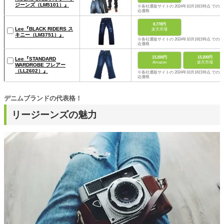
ジーンズ（LM5101）』
※各社通販サイトの 2024年10月19日時点 での税
込価格
8,778円
Lee『BLACK RIDERS ス
楽天市場
キニー（LM3751）』
※各社通販サイトの 2024年10月19日時点 での税
込価格
13,200円
13,200円
Lee『STANDARD
Amazon
楽天市場
WARDROBE フレアー
（LL2602）』
※各社通販サイトの 2024年10月16日時点 での税
込価格
デニムブランドの代表格！
リージーンズの魅力