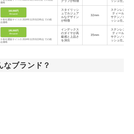
グラフが特徴
ッシュ仕上げ
価格
スタイリッシ
ステンレスス
160,000円
ュでカジュア
ティール製
Amazon
32mm
ルなデザイン
サテン／ポリ
※各社通販サイトの 2024年11月01日時点 での税
が特徴
ッシュ仕上げ
込価格
インデックス
ステンレスス
185,000円
のダイヤが高
ティール製
Amazon
35mm
級感と上品さ
サテン／ポリ
※各社通販サイトの 2024年11月01日時点 での税
を演出
ッシュ仕上げ
込価格
んなブランド？