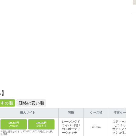
から受けたインスピレーションを日常や仕事に活かすことを大切にし、記事
だおすすめ作品やアイテムを紹介します。
ら】
すすめ順
価格の安い順
購入サイト
特徴
ケース径
本体ケース
レーシングド
スティール、
158,393円
239,100円
ライバー向け
セラミック
Amazon
楽天市場
43mm
のスポーティ
サテン／ポリ
※各社通販サイトの 2024年11月01日時点 での税
ーウォッチ
ッシュ仕上げ
込価格