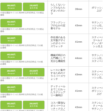
らしくないシ
498,000円
158,400円
ンプルなたた
ポリッシュ仕
Amazon
楽天市場
39mm
ずまいのカレ
上げ
※各社通販サイトの 2024年11月5日時点 での税込
ラ
価格
492,000円
フラッグシッ
サテン／ポリ
Amazon
プのなかの定
43mm
ッシュ仕上げ
番モデル
スティール製
※各社通販サイトの 2024年11月5日時点 での税込
価格
存在感のある
スティール＆
340,000円
文字盤デザイ
ゴールド サ
Amazon
41mm
ンのダイバー
テン／ポリッ
※各社通販サイトの 2024年11月01日時点 での税
ズウォッチ
シュ仕上げ
込価格
440,000円
機械式時計の
サテン／ポリ
Amazon
入門機にして
44mm
ッシュ仕上げ
充分な機能性
スティール製
※各社通販サイトの 2024年11月01日時点 での税
込価格
レースに集中
280,000円
204,600円
スティール製
するためのド
Amazon
楽天市場
43mm
サテン／ポリ
ライバーズウ
ッシュ仕上げ
※各社通販サイトの 2024年11月5日時点 での税込
ォッチ
価格
ディティール
486,000円
スティール製
までこだわっ
Amazon
41mm
ポリッシュ仕
たラグジュア
上げ
※各社通販サイトの 2024年11月01日時点 での税
リー腕時計
込価格
コスパ最強な
ステンレスス
585,000円
258,000円
ダイバーウォ
ティール製
Amazon
楽天市場
43mm
ッチ＋クロノ
サテン／ポリ
※各社通販サイトの 2024年11月5日時点 での税込