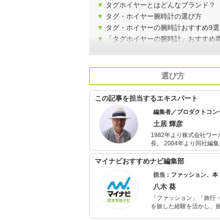
▼
タグホイヤーとはどんなブランド？
▼
タグ・ホイヤー腕時計の選び方
▼
タグ・ホイヤーの腕時計おすすめ9選
▼
「タグホイヤーの腕時計」おすすめ
選び方
この記事を担当するエキスパート
編集者／プロダクトコン
土居 輝彦
1982年より株式会社ワー
長。 2004年より同社編
FM cocoloへの情報
ティション審査委員長な
マイナビおすすめナビ編集部
担当：ファッション、本
八木 葵
「ファッション」「旅行・
を旅した経験を活かし、
ョップでの販売経験もあ