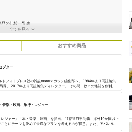
商品の比較一覧表
全てを見る
おすすめ商品
セプター
ルドフォトプレス社の雑誌monoマガジン編集部へ。 1984年より同誌編集
集局長。 2017年より同誌編集ディレクター。 その間、数々の雑誌を創刊。
提供、執筆・講演活動、大学講師、各自治体のアドバイザー、IDSデザインコンペ
どを現在兼任中。
・音楽・映画、旅行・レジャー
レジャー」「本・音楽・映画」を担当。47都道府県制覇、海外10か国以上
旅ごとにテーマを決めて最適なプランを考えるのが得意。また、アパレルシ
り。誰でも手軽に楽しめるプチプラとトレンドを取り入れたコーディネート