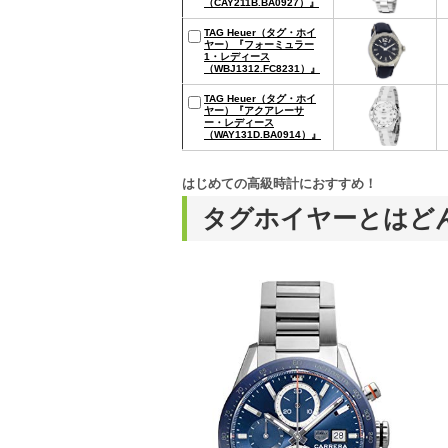
（CAY211B.BA0927）』
TAG Heuer（タグ・ホイ
ヤー）『フォーミュラー
1・レディース
（WBJ1312.FC8231）』
TAG Heuer（タグ・ホイ
ヤー）『アクアレーサ
ー・レディース
（WAY131D.BA0914）』
はじめての高級時計におすすめ！
タグホイヤーとはど