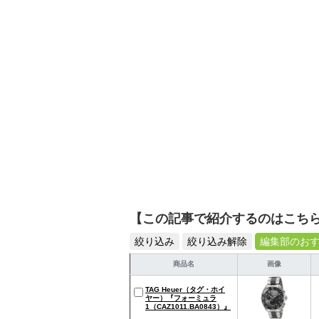
を提案します。本や映画
ではそんな視点から選ん
【この記事で紹介するのはこち
絞り込み
絞り込み解除
編集部のお
商品名
画像
TAG Heuer（タグ・ホイ
ヤー）『フォーミュラ
1（CAZ1011.BA0843）』