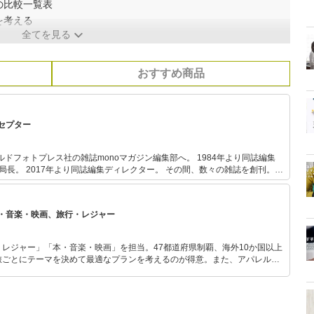
の比較一覧表
を考える
全てを見る
おすすめ商品
セプター
ルドフォトプレス社の雑誌monoマガジン編集部へ。 1984年より同誌編集
集局長。 2017年より同誌編集ディレクター。 その間、数々の雑誌を創刊。
提供、執筆・講演活動、大学講師、各自治体のアドバイザー、IDSデザインコンペ
どを現在兼任中。
・音楽・映画、旅行・レジャー
レジャー」「本・音楽・映画」を担当。47都道府県制覇、海外10か国以上
旅ごとにテーマを決めて最適なプランを考えるのが得意。また、アパレルシ
り。誰でも手軽に楽しめるプチプラとトレンドを取り入れたコーディネート
から受けたインスピレーションを日常や仕事に活かすことを大切にし、記事
だおすすめ作品やアイテムを紹介します。