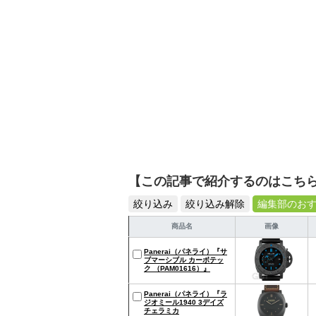
【この記事で紹介するのはこち
絞り込み
絞り込み解除
編集部のお
商品名
画像
Panerai（パネライ）『サ
ブマーシブル カーボテッ
ク （PAM01616）』
Panerai（パネライ）『ラ
ジオミール1940 3デイズ
チェラミカ