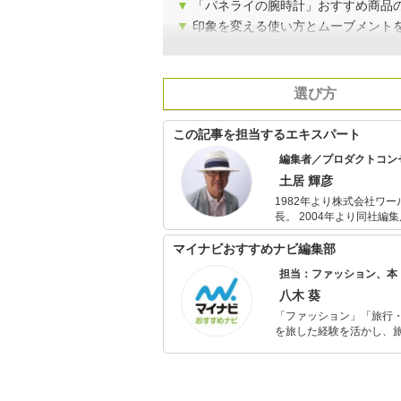
▼
「パネライの腕時計」おすすめ商品
▼
印象を変える使い方とムーブメント
選び方
この記事を担当するエキスパート
編集者／プロダクトコン
土居 輝彦
1982年より株式会社ワー
長。 2004年より同社編
FM cocoloへの情報
ティション審査委員長な
マイナビおすすめナビ編集部
担当：ファッション、本
八木 葵
「ファッション」「旅行・
を旅した経験を活かし、
ョップでの販売経験もあ
を提案します。本や映画
ではそんな視点から選ん