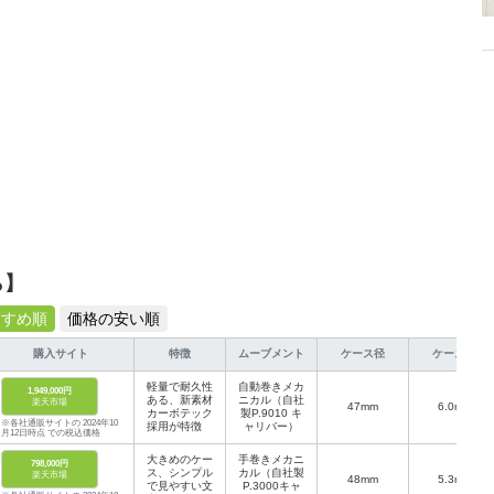
ら】
すすめ順
価格の安い順
購入サイト
特徴
ムーブメント
ケース径
ケース厚
軽量で耐久性
自動巻きメカ
1,949,000円
ある、新素材
ニカル（自社
楽天市場
47mm
6.0mm
カーボテック
製P.9010 キ
※各社通販サイトの 2024年10
採用が特徴
ャリバー）
月12日時点 での税込価格
大きめのケー
手巻きメカニ
798,000円
ス、シンプル
カル（自社製
楽天市場
48mm
5.3mm
で見やすい文
P.3000キャ