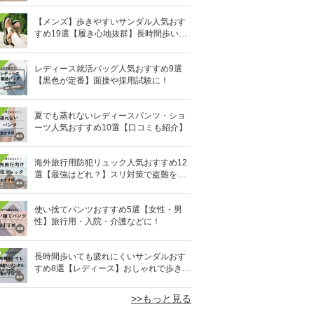
【メンズ】歩きやすいサンダル人気おす
すめ19選【履き心地抜群】長時間歩いて
も疲れないのはどれ？
レディース就活バッグ人気おすすめ9選
【黒色が定番】面接や採用試験に！
夏でも蒸れないレディースパンツ・ショ
ーツ人気おすすめ10選【口コミも紹介】
海外旅行用防犯リュック人気おすすめ12
選【最強はどれ？】スリ対策で盗難を防
ぐ！
使い捨てパンツおすすめ5選【女性・男
性】旅行用・入院・介護などに！
0
長時間歩いても疲れにくいサンダルおす
すめ8選【レディース】おしゃれで歩きや
すい！
>>もっと見る