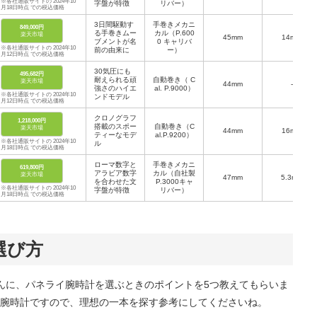
※各社通販サイトの 2024年10
字盤が特徴
リバー）
月18日時点 での税込価格
3日間駆動す
手巻きメカニ
849,000円
る手巻きムー
カル（P.600
楽天市場
45mm
14mm
ブメントが名
0 キャリバ
※各社通販サイトの 2024年10
前の由来に
ー）
月12日時点 での税込価格
30気圧にも
495,682円
耐えられる頑
自動巻き（ C
楽天市場
44mm
-
強さのハイエ
al. P.9000）
※各社通販サイトの 2024年10
ンドモデル
月12日時点 での税込価格
クロノグラフ
1,218,000円
搭載のスポー
自動巻き（C
楽天市場
44mm
16mm
ティーなモデ
al.P.9200）
※各社通販サイトの 2024年10
ル
月18日時点 での税込価格
ローマ数字と
手巻きメカニ
619,800円
アラビア数字
カル（自社製
楽天市場
47mm
5.3mm
を合わせた文
P.3000キャ
※各社通販サイトの 2024年10
字盤が特徴
リバー）
月18日時点 での税込価格
選び方
さんに、パネライ腕時計を選ぶときのポイントを5つ教えてもらいま
腕時計ですので、理想の一本を探す参考にしてくださいね。