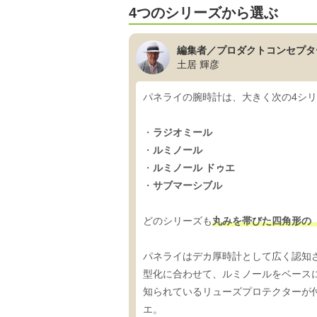
4つのシリーズから選ぶ
編集者／プロダクトコンセプタ
土居 輝彦
パネライの腕時計は、大きく次の4シ
・
ラジオミール
・
ルミノール
・
ルミノール ドゥエ
・
サブマーシブル
どのシリーズも
丸みを帯びた四角形の
パネライはデカ厚時計として広く認知
型化に合わせて、ルミノールをベースに
知られているリューズプロテクターが
エ。