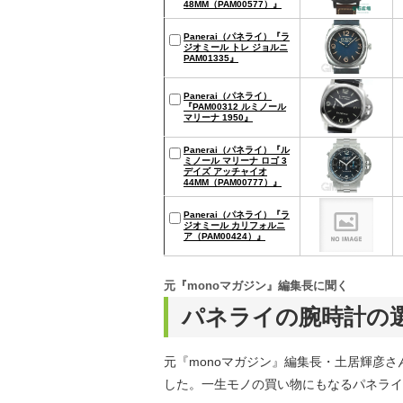
48MM（PAM00577）』
Panerai（パネライ）『ラ
ジオミール トレ ジョルニ
PAM01335』
Panerai（パネライ）
『PAM00312 ルミノール
マリーナ 1950』
Panerai（パネライ）『ル
ミノール マリーナ ロゴ 3
デイズ アッチャイオ
44MM（PAM00777）』
Panerai（パネライ）『ラ
ジオミール カリフォルニ
ア（PAM00424）』
元『monoマガジン』編集長に聞く
パネライの腕時計の
元『monoマガジン』編集長・土居輝彦
した。一生モノの買い物にもなるパネライ