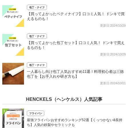
包丁・ナイフ
【買ってよかったペティナイフ】口コミ人気！ ドンキで買
えるものも！
更新日:2024/10/29
包丁・ナイフ
【買ってよかった包丁セット】口コミ人気！ ドンキで買え
るものも！
更新日:2024/10/29
包丁・ナイフ
一人暮らし向け包丁人気おすすめ11選！料理初心者は三徳
包丁を【お手入れや研ぎ方も】
更新日:2024/10/21
HENCKELS（ヘンケルス）人気記事
1
フライパン
最強フライパンおすすめランキング52選【くっつかない&長持
ち】人気の鉄製やセラミックも