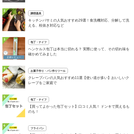
2
調理器具
キッチンバサミの人気おすすめ29選！食洗機対応、分解して洗
える、栓抜き対応など
3
包丁・ナイフ
ヘンケルス包丁は本当に切れる？ 実際に使って、その切れ味を
確かめてみました
4
お菓子作り・パン作りツール
クレープパンの人気おすすめ11選【使い道が多い】おいしいク
レープをご家庭で
5
包丁・ナイフ
【買ってよかった包丁セット】口コミ人気！ ドンキで買えるも
のも！
6
フライパン