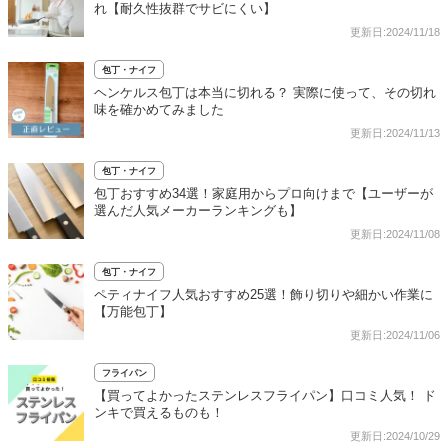
れ【耐久性抜群でサビにくい】
更新日:2024/11/18
包丁・ナイフ
ヘンケルス包丁は本当に切れる？ 実際に使って、その切れ
味を確かめてみました
更新日:2024/11/13
包丁・ナイフ
包丁おすすめ34選！家庭用からプロ向けまで【ユーザーが
選んだ人気メーカーランキングも】
更新日:2024/11/08
包丁・ナイフ
ペティナイフ人気おすすめ25選！飾り切りや細かい作業に
【万能包丁】
更新日:2024/11/06
フライパン
【買ってよかったステンレスフライパン】口コミ人気！ ド
ンキで買えるものも！
更新日:2024/10/29