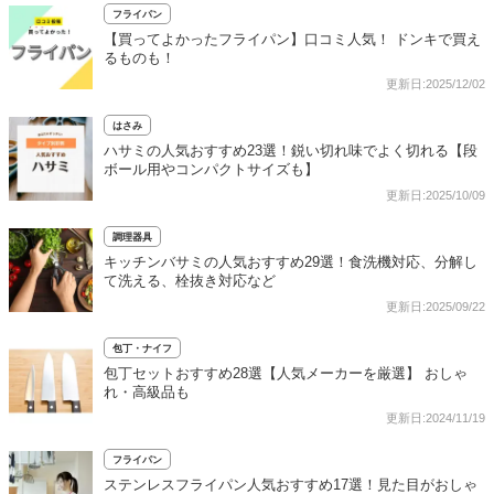
フライパン
【買ってよかったフライパン】口コミ人気！ ドンキで買え
るものも！
更新日:2025/12/02
はさみ
ハサミの人気おすすめ23選！鋭い切れ味でよく切れる【段
ボール用やコンパクトサイズも】
更新日:2025/10/09
調理器具
キッチンバサミの人気おすすめ29選！食洗機対応、分解し
て洗える、栓抜き対応など
更新日:2025/09/22
包丁・ナイフ
包丁セットおすすめ28選【人気メーカーを厳選】 おしゃ
れ・高級品も
更新日:2024/11/19
フライパン
ステンレスフライパン人気おすすめ17選！見た目がおしゃ