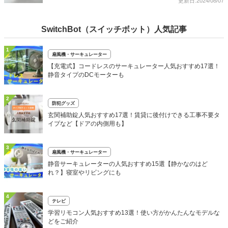
更新日:2024/08/07
SwitchBot（スイッチボット）人気記事
1
扇風機・サーキュレーター
【充電式】コードレスのサーキュレーター人気おすすめ17選！
静音タイプのDCモーターも
2
防犯グッズ
玄関補助錠人気おすすめ17選！賃貸に後付けできる工事不要タ
イプなど【ドアの内側用も】
3
扇風機・サーキュレーター
静音サーキュレーターの人気おすすめ15選【静かなのはど
れ？】寝室やリビングにも
4
テレビ
学習リモコン人気おすすめ13選！使い方がかんたんなモデルな
どをご紹介