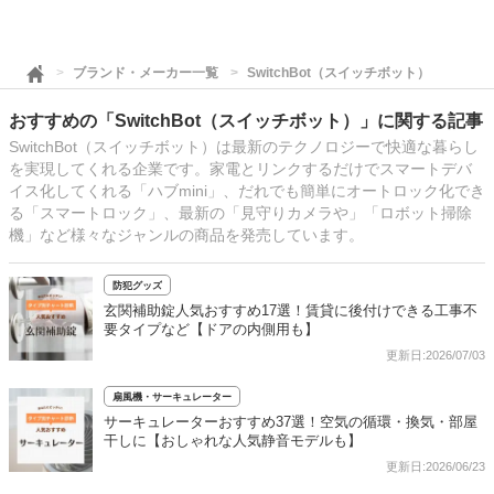
ブランド・メーカー一覧
SwitchBot（スイッチボット）
おすすめの「SwitchBot（スイッチボット）」に関する記事
SwitchBot（スイッチボット）は最新のテクノロジーで快適な暮らし
を実現してくれる企業です。家電とリンクするだけでスマートデバ
イス化してくれる「ハブmini」、だれでも簡単にオートロック化でき
る「スマートロック」、最新の「見守りカメラや」「ロボット掃除
機」など様々なジャンルの商品を発売しています。
防犯グッズ
玄関補助錠人気おすすめ17選！賃貸に後付けできる工事不
要タイプなど【ドアの内側用も】
更新日:2026/07/03
扇風機・サーキュレーター
サーキュレーターおすすめ37選！空気の循環・換気・部屋
干しに【おしゃれな人気静音モデルも】
更新日:2026/06/23