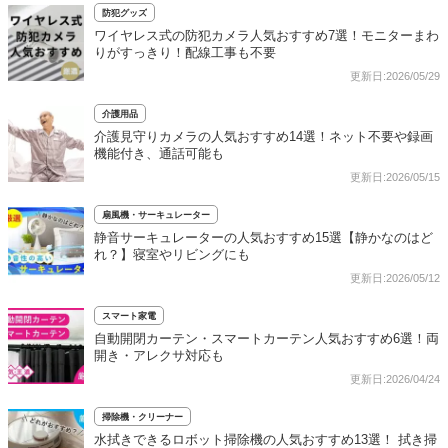
防犯グッズ
ワイヤレス式の防犯カメラ人気おすすめ7選！モニターまわ
りがすっきり！配線工事も不要
更新日:2026/05/29
介護用品
介護見守りカメラの人気おすすめ14選！ネット不要や録画
機能付き、通話可能も
更新日:2026/05/15
扇風機・サーキュレーター
静音サーキュレーターの人気おすすめ15選【静かなのはど
れ？】寝室やリビングにも
更新日:2026/05/12
スマート家電
自動開閉カーテン・スマートカーテン人気おすすめ6選！両
開き・アレクサ対応も
更新日:2026/04/24
掃除機・クリーナー
水拭きできるロボット掃除機の人気おすすめ13選！ 拭き掃