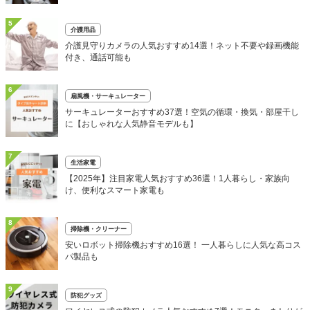
5
介護用品
介護見守りカメラの人気おすすめ14選！ネット不要や録画機能
付き、通話可能も
6
扇風機・サーキュレーター
サーキュレーターおすすめ37選！空気の循環・換気・部屋干し
に【おしゃれな人気静音モデルも】
7
生活家電
【2025年】注目家電人気おすすめ36選！1人暮らし・家族向
け、便利なスマート家電も
8
掃除機・クリーナー
安いロボット掃除機おすすめ16選！ 一人暮らしに人気な高コス
パ製品も
9
防犯グッズ