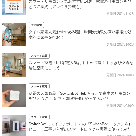
スマートリモコン人気おすすめ14選！家電のリモコンをひ
とつに集約【アレクサ搭載も】
更新日:2024/11/28
生活家電
タイパ家電人気おすすめ24選！時間対効果の高い家電で効
率的に家事を行おう
更新日:2024/10/28
スマート家電
スマート家電・IoT家電人気おすすめ22選！すっきり快適な
居住空間にしよう
更新日:2024/10/08
スマート家電
話題の人気商品『SwitchBot Hub Mini』で家中のリモコン
をひとつに！ 音声・遠隔操作もやってみたゾ
更新日:2024/08/09
スマート家電
SwitchBot（スイッチボット）の『SwitchBot ロック』をレ
ビュー！工事いらずのスマートロックを実際に使ってみた