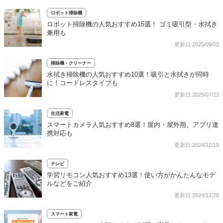
ロボット掃除機
ロボット掃除機の人気おすすめ15選！ ゴミ吸引型・水拭き
兼用も
更新日:2025/09/03
掃除機・クリーナー
水拭き掃除機の人気おすすめ10選！吸引と水拭きが同時
に！コードレスタイプも
更新日:2025/07/23
生活家電
スマートカメラ人気おすすめ8選！屋内・屋外用、アプリ連
携対応も
更新日:2024/12/18
テレビ
学習リモコン人気おすすめ13選！使い方がかんたんなモデ
ルなどをご紹介
更新日:2024/11/28
スマート家電