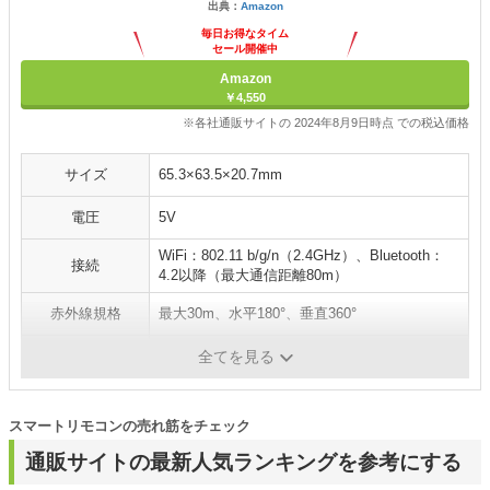
出典：
Amazon
毎日お得なタイム
セール開催中
Amazon
￥4,550
※各社通販サイトの 2024年8月9日時点 での税込価格
サイズ
65.3×63.5×20.7mm
電圧
5V
WiFi：802.11 b/g/n（2.4GHz）、Bluetooth：
接続
4.2以降（最大通信距離80m）
赤外線規格
最大30m、水平180°、垂直360°
対応OS
Android4.3＋、iOS10.0＋、watchOS1.0＋
全てを見る
スマートリモコンの売れ筋をチェック
通販サイトの最新人気ランキングを参考にする