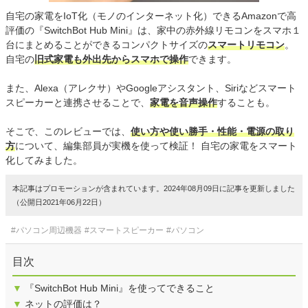
自宅の家電をIoT化（モノのインターネット化）できるAmazonで高
評価の『SwitchBot Hub Mini』は、家中の赤外線リモコンをスマホ１
台にまとめることができるコンパクトサイズの
スマートリモコン
。
自宅の
旧式家電も外出先からスマホで操作
できます。
また、Alexa（アレクサ）やGoogleアシスタント、Siriなどスマート
スピーカーと連携させることで、
家電を音声操作
することも。
そこで、このレビューでは、
使い方や使い勝手・性能・電源の取り
方
について、編集部員が実機を使って検証！ 自宅の家電をスマート
化してみました。
本記事はプロモーションが含まれています。2024年08月09日に記事を更新しました
（公開日2021年06月22日）
#パソコン周辺機器
#スマートスピーカー
#パソコン
目次
▼
『SwitchBot Hub Mini』を使ってできること
▼
ネットの評価は？