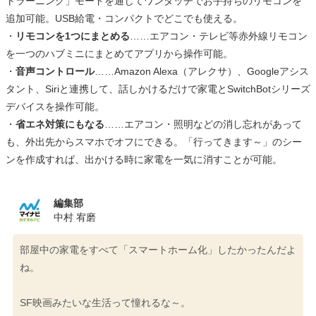
トラーニング」モードを通じてワンタッチでお手持ちのリモコンを
追加可能。USB給電・コンパクトでどこでも使える。
・
リモコンを1つにまとめる
……エアコン・テレビ等赤外線リモコン
を一つのハブミニにまとめてアプリから操作可能。
・
音声コントロール
……Amazon Alexa（アレクサ）、Googleアシス
タント、Siriと連携して、話しかけるだけで家電とSwitchBotシリーズ
デバイスを操作可能。
・
省エネ対策にもなる
……エアコン・照明などの消し忘れがあって
も、外出先からスマホでオフにできる。「行ってきます～」のシー
ンを作成すれば、出かける時に家電を一気に消すことが可能。
編集部
中村 宥磨
部屋中の家電をすべて「スマートホーム化」したかったんだよ
ね。
SF映画みたいな生活って憧れるな～。