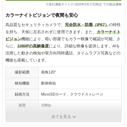
※各社通販サイトの 2025年3月17日時点 での税込価格
カラーナイトビジョンで夜間も安心
高品質なセキュリティカメラで、
完全防水・防塵（IP67）
の特性
を持ち、天候に左右されずに使用できます。また、
カラーナイト
ビジョン
機能により、暗い部屋でもカラー映像で確認が可能。さ
らに、
1080Pの高解像度
により、詳細な映像を提供します。AIを
活用した動きの検知や双方向同時通話、タイムラプス写真などの
機能も搭載しています。
撮影範囲
画角120°
検知機能
動体検知
録画方法
MicroSDカード、クラウドストレージ
画質
1080p
デジタルズーム
8倍
全てを見る