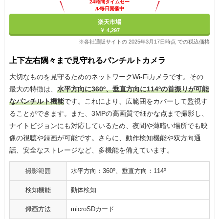
24時間タイムセー
ル毎日開催中
楽天市場
￥ 4,297
※各社通販サイトの 2025年3月17日時点 での税込価格
上下左右隅々まで見守れるパンチルトカメラ
大切なものを見守るためのネットワークWi-Fiカメラです。その
最大の特徴は、
水平方向に360º、垂直方向に114ºの首振りが可能
なパンチルト機能
です。これにより、広範囲をカバーして監視す
ることができます。また、3MPの高画質で細かな点まで撮影し、
ナイトビジョンにも対応しているため、夜間や薄暗い場所でも映
像の視聴や録画が可能です。さらに、動作検知機能や双方向通
話、安全なストレージなど、多機能を備えています。
撮影範囲
水平方向：360º、垂直方向：114º
検知機能
動体検知
録画方法
microSDカード