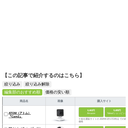
【この記事で紹介するのはこちら】
絞り込み
絞り込み解除
編集部のおすすめ順
価格の安い順
商品名
画像
購入サイト
6,463円
9,489円
ATOM（アトム）
Amazon
Yahoo!ショッピング
『Cam2』
※各社通販サイトの 2025年3月17日時点 での税
価格