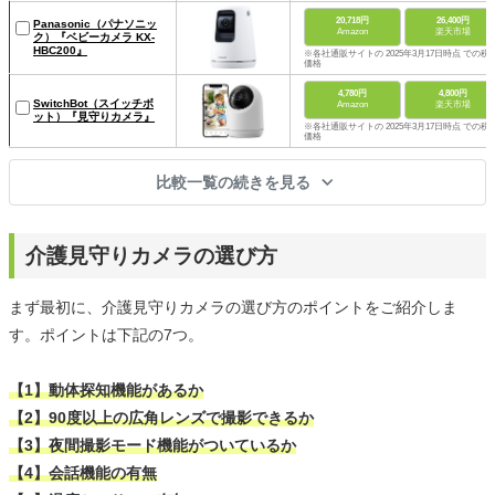
20,718円
26,400円
Panasonic（パナソニッ
Amazon
楽天市場
ク）『ベビーカメラ KX-
HBC200』
※各社通販サイトの 2025年3月17日時点 での税
価格
4,780円
4,800円
SwitchBot（スイッチボ
Amazon
楽天市場
ット）『見守りカメラ』
※各社通販サイトの 2025年3月17日時点 での税
価格
比較一覧の続きを見る
介護見守りカメラの選び方
まず最初に、介護見守りカメラの選び方のポイントをご紹介しま
す。ポイントは下記の7つ。
【1】動体探知機能があるか
【2】90度以上の広角レンズで撮影できるか
【3】夜間撮影モード機能がついているか
【4】会話機能の有無