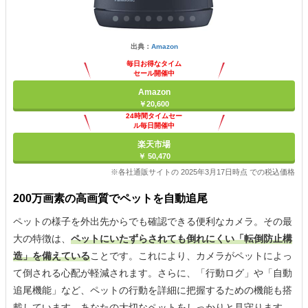
出典：
Amazon
毎日お得なタイム
セール開催中
Amazon
￥20,600
24時間タイムセー
ル毎日開催中
楽天市場
￥ 50,470
※各社通販サイトの 2025年3月17日時点 での税込価格
200万画素の高画質でペットを自動追尾
ペットの様子を外出先からでも確認できる便利なカメラ。その最
大の特徴は、
ペットにいたずらされても倒れにくい「転倒防止構
造」を備えている
ことです。これにより、カメラがペットによっ
て倒される心配が軽減されます。さらに、「行動ログ」や「自動
追尾機能」など、ペットの行動を詳細に把握するための機能も搭
載しています。あなたの大切なペットをしっかりと見守ります。