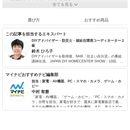
全てを見る
選び方
おすすめ商品
この記事を担当するエキスパート
DIYアドバイザー・防災士・福祉住環境コーディネーター２
級
鈴木 ひろ子
DIYアドバイザーを取得後、NHK「住まい自分流」の番組
講師出演。 JAPAN DIY HOMECENTER SHOW：10回、日
本ホビーショー：2回、イベントDIY講師：公民館・ホーム
センター・小学校・生涯学習などで、DIY講師を行いDIY普
マイナビおすすめナビ編集部
及に貢献しています。 また、「快適住まい」をモットーに
高齢者やお子様にやさしい住まいを提案しています。 最近
担当：家電・AV機器、PC・スマホ・カメラ、ゲーム・ホ
特に注目の女性も取り組みやすいDIYも提案しています。
ビー
地域の防災アドバイザーをしています。
中村 宥磨
「家電・AV機器」「ゲーム・ホビー」「PC・スマホ・カメ
ラ」分野を担当。家電が好きで、週末に家電量販店で最新
モデルや機能をチェックするのが趣味。また、友人とゲー
ムを楽しみながら、新作タイトルやイベント情報もいち早
くキャッチ。記事を通して、生活の質を底上げしてくれる
スタイリッシュで使いやすい家電や、みんなで楽しめるゲ
ームを発信していきます！