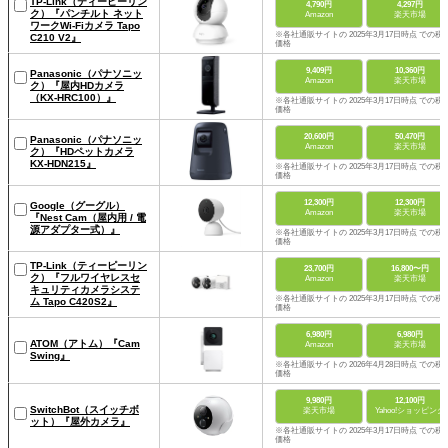
TP-Link（ティーピーリン
4,790円
4,297円
ク）『パンチルト ネット
Amazon
楽天市場
ワークWi-Fiカメラ Tapo
※各社通販サイトの 2025年3月17日時点 での税
C210 V2』
価格
9,409円
10,360円
Panasonic（パナソニッ
Amazon
楽天市場
ク）『屋内HDカメラ
（KX-HRC100）』
※各社通販サイトの 2025年3月17日時点 での税
価格
20,600円
50,470円
Panasonic（パナソニッ
Amazon
楽天市場
ク）『HDペットカメラ
KX-HDN215』
※各社通販サイトの 2025年3月17日時点 での税
価格
12,300円
12,300円
Google（グーグル）
Amazon
楽天市場
『Nest Cam（屋内用 / 電
源アダプター式）』
※各社通販サイトの 2025年3月17日時点 での税
価格
TP-Link（ティーピーリン
23,700円
16,800〜円
ク）『フルワイヤレスセ
Amazon
楽天市場
キュリティカメラシステ
※各社通販サイトの 2025年3月17日時点 での税
ム Tapo C420S2』
価格
6,980円
6,980円
ATOM（アトム）『Cam
Amazon
楽天市場
Swing』
※各社通販サイトの 2026年4月28日時点 での税
価格
9,980円
12,100円
SwitchBot（スイッチボ
楽天市場
Yahoo!ショッピング
ット）『屋外カメラ』
※各社通販サイトの 2025年3月17日時点 での税
価格