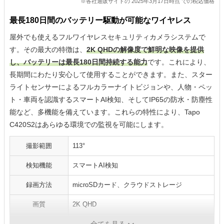
※各社通販サイトの 2025年3月17日時点 での税込価格
最長180日間のバッテリー駆動が可能なワイヤレス
屋外でも使えるフルワイヤレスセキュリティカメラシステムで
す。その最大の特徴は、
2K QHDの解像度で鮮明な映像を提供
し、バッテリーは最長180日間持続する能力
です。これにより、
長期間にわたり安心して使用することができます。また、スター
ライトセンサーによるフルカラーナイトビジョンや、人物・ペッ
ト・車両を認識するスマートAI検知、そしてIP65の防水・防塵性
能など、多機能を備えています。これらの特性により、Tapo
C420S2はあらゆる環境での監視を可能にします。
撮影範囲
113°
検知機能
スマートAI検知
録画方法
microSDカード、クラウドストレージ
画質
2K QHD
デジタルズーム
-