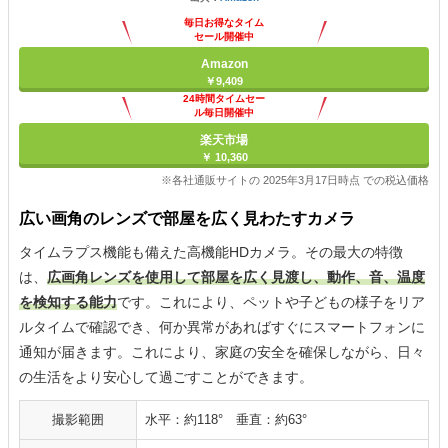
毎日お得なタイム
セール開催中
Amazon
￥9,409
24時間タイムセー
ル毎日開催中
楽天市場
￥ 10,360
※各社通販サイトの 2025年3月17日時点 での税込価格
広い画角のレンズで部屋を広く見わたすカメラ
タイムラプス機能も備えた高機能HDカメラ。その最大の特徴
は、
広画角レンズを使用して部屋を広く見渡し、動作、音、温度
を検知する能力
です。これにより、ペットや子どもの様子をリア
ルタイムで確認でき、何か異常があればすぐにスマートフォンに
通知が届きます。これにより、家庭の安全を確保しながら、日々
の生活をより安心して過ごすことができます。
撮影範囲
水平：約118° 垂直：約63°