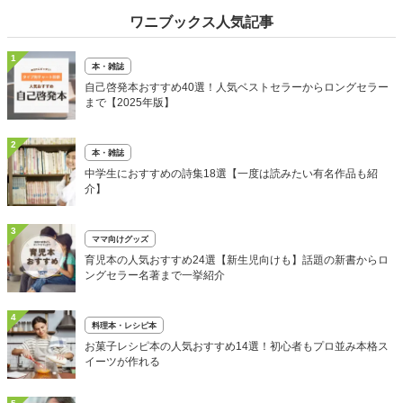
ワニブックス人気記事
1
本・雑誌
自己啓発本おすすめ40選！人気ベストセラーからロングセラー
まで【2025年版】
2
本・雑誌
中学生におすすめの詩集18選【一度は読みたい有名作品も紹
介】
3
ママ向けグッズ
育児本の人気おすすめ24選【新生児向けも】話題の新書からロ
ングセラー名著まで一挙紹介
4
料理本・レシピ本
お菓子レシピ本の人気おすすめ14選！初心者もプロ並み本格ス
イーツが作れる