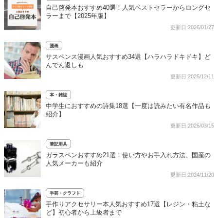
自己啓発本おすすめ40選！人気ベストセラーからロングセ
ラーまで【2025年版】
更新日:2026/01/27
漫画
サスペンス漫画人気おすすめ34選【ハラハラドキドキ】ど
んでん返しも
更新日:2025/12/11
本・雑誌
中学生におすすめの詩集18選【一度は読みたい有名作品も
紹介】
更新日:2025/03/15
筆記用具
ガラスペンおすすめ21選！使い方やお手入れ方法、国産の
人気メーカーも紹介
更新日:2024/11/20
手芸・クラフト
手作りアクセサリー本人気おすすめ17選【レジン・粘土な
ど】初心者から上級者まで