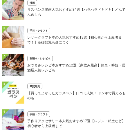
5
漫画
サスペンス漫画人気おすすめ34選【ハラハラドキドキ】どんで
ん返しも
6
手芸・クラフト
レザークラフト本の人気おすすめ13選【初心者から上級者ま
で！】基礎知識も身につく
7
料理本・レシピ本
おつまみレシピ本おすすめ12選【家飲み最高】簡単・時短・居
酒屋人気レシピも
8
筆記用具
【買ってよかったガラスペン】口コミ人気！ ドンキで買えるも
のも！
9
手芸・クラフト
手作りアクセサリー本人気おすすめ17選【レジン・粘土など】
初心者から上級者まで