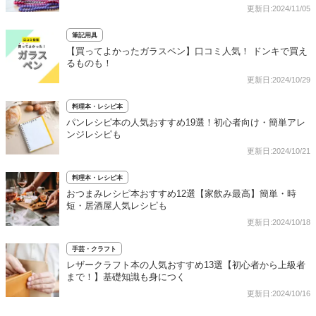
更新日:2024/11/05
筆記用具
【買ってよかったガラスペン】口コミ人気！ ドンキで買え
るものも！
更新日:2024/10/29
料理本・レシピ本
パンレシピ本の人気おすすめ19選！初心者向け・簡単アレ
ンジレシピも
更新日:2024/10/21
料理本・レシピ本
おつまみレシピ本おすすめ12選【家飲み最高】簡単・時
短・居酒屋人気レシピも
更新日:2024/10/18
手芸・クラフト
レザークラフト本の人気おすすめ13選【初心者から上級者
まで！】基礎知識も身につく
更新日:2024/10/16