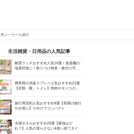
人気メーカーも紹介
生活雑貨・日用品の人気記事
耐震ラッチおすすめ人気18選！食器棚の
地震対策に！取りつけ簡単・後付け可能
も
携帯用の消臭スプレー人気おすすめ23選
【衣類・靴・トイレ】焼肉やタバコのニ
オイにも
旅行用洗剤人気おすすめ9選【長期の旅行
や出張に】小分けでコンパクト
冷感タオルおすすめ28選【最強はど
れ？】人気の濡らさない&使い捨てタイプ
も