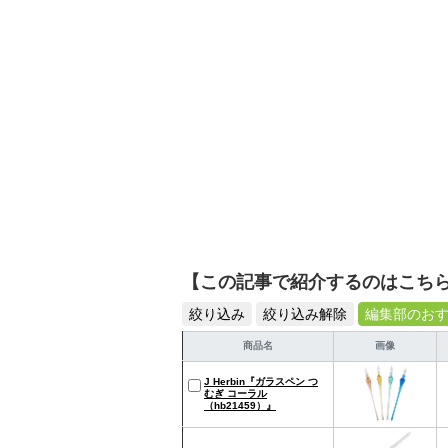
【この記事で紹介するのはこち
絞り込み
絞り込み解除
編集部のお
商品名
画像
J Herbin『ガラスペン つ
むぎ コーラル
（hb21459）』