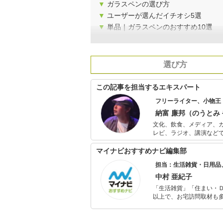
▼
ガラスペンの選び方
▼
ユーザーが選んだイチオシ5選
▼
単品｜ガラスペンのおすすめ10選
選び方
この記事を担当するエキスパート
フリーライター、小物王
納富 廉邦（のうとみ
文化、飲食、メディア、
レビ、ラジオ、講演などで活動する。 文具系、カバンなどの装身具
説、落語などに関する著
やがれ」ではシステム手
マイナビおすすめナビ編集部
担当：生活雑貨・日用品
中村 亜紀子
「生活雑貨」「住まい・
以上で、お宅訪問取材も多
ャレンジ済み。初心者で