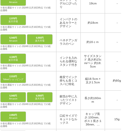
Amazon
デルにぴった
19cm
-
り
※各社通販サイトの 2024年11月16日時点 での税
込価格
2,970円
インパクトの
楽天市場
あるカラーと
約18cm
-
デザイン
※各社通販サイトの 2024年11月16日時点 での税
込価格
5,940円
6,050円
ベネチアンガ
Amazon
楽天市場
約16ｃｍ
-
ラスのペン
※各社通販サイトの 2024年11月16日時点 での税
込価格
サイズスタン
4,180円
インクを入れ
ド 高さ約15c
楽天市場
られる便利な
-
m/ペン 約18.
スタンド付き
※各社通販サイトの 2024年11月16日時点 での税
5cm
込価格
2,010円
格安でインク
縦18.5cm ×
Yahoo!ショッピング
持ちも良くコ
約60g
太さ1.5cm
スパに特化
※各社通販サイトの 2024年11月20日時点 での税
込価格
5,940円
6,050円
銀箔が中に入
長さ約160m
Amazon
楽天市場
ったツイスト
-
m
デザイン
※各社通販サイトの 2024年11月16日時点 での税
込価格
キャップ長
2,850円
口紅サイズで
さ:100mm、
Amazon
キュートなル
15g
ポスト長さ:1
ックス
※各社通販サイトの 2024年11月16日時点 での税
36mm、直
込価格
径:11mm