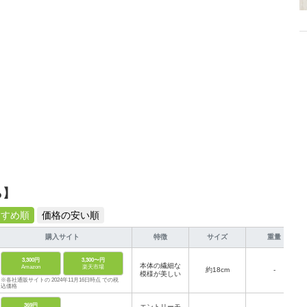
ら】
すすめ順
価格の安い順
購入サイト
特徴
サイズ
重量
3,300円
3,300〜円
本体の繊細な
Amazon
楽天市場
約18cm
-
模様が美しい
※各社通販サイトの 2024年11月16日時点 での税
込価格
369円
エントリーモ