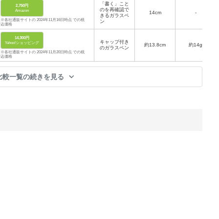
「書く」こと
2,750円
のを再確認で
Amazon
‎14cm
-
きるガラスペ
※各社通販サイトの 2024年11月16日時点 での税
ン
込価格
14,300円
キャップ付き
Yahoo!ショッピング
約13.8cm
約14g
のガラスペン
※各社通販サイトの 2024年11月20日時点 での税
込価格
比較一覧の続きを見る