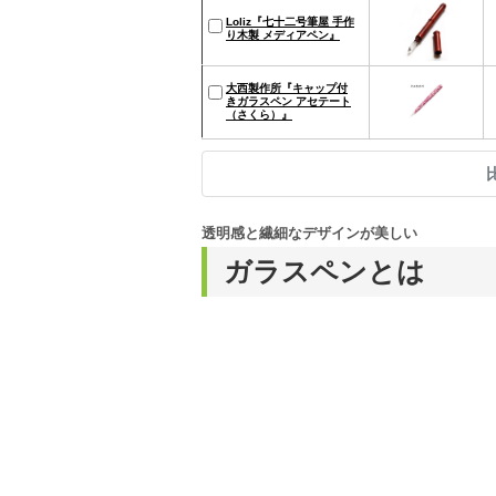
Loliz『七十二号筆屋 手作
り木製 メディアペン』
大西製作所『キャップ付
きガラスペン アセテート
（さくら）』
透明感と繊細なデザインが美しい
ガラスペンとは