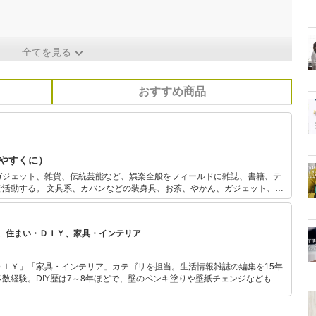
全てを見る
おすすめ商品
 やすくに）
ガジェット、雑貨、伝統芸能など、娯楽全般をフィールドに雑誌、書籍、テ
、お茶、やかん、ガジェット、小
書もある。テレビ「マツコの知らない世界」ではボールペンの人、「嵐にし
帳の人として出演。
、住まい・ＤＩＹ、家具・インテリア
ＤＩＹ」「家具・インテリア」カテゴリを担当。生活情報雑誌の編集を15年
数経験。DIY歴は7～8年ほどで、壁のペンキ塗りや壁紙チェンジなどもチ
もモノ選びがしやすい記事をお届けします！