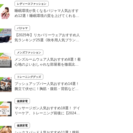
レディースファッション
睡眠環境が良くなるパジャマ人気おすす
め12選！睡眠環境の質を上げてくれる商
品を厳選【メンズ・レディース】
パジャマ
【2025年】リカバリーウェアおすすめ人
気ランキング25選《秋冬用人気ブラン
ド》紹介！
メンズファッション
メンズルームウェア人気おすすめ8選！着
心地のよいおしゃれな部屋着を徹底比
較！【夏用・冬用】
トレーニンググッズ
プッシュアップバー人気おすすめ14選！
腕立て伏せに！胸筋・腹筋・背筋などの
筋トレに
健康家電
マッサージガン人気おすすめ18選！ デイ
リーケア、トレーニング前後に【2024
年】
健康家電
シックスパッド人気おすすめ11選！腹筋