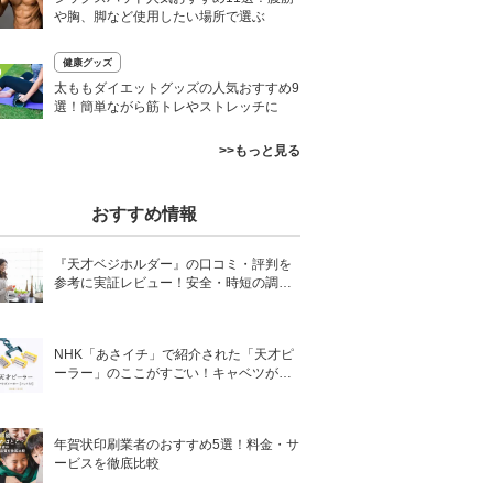
や胸、脚など使用したい場所で選ぶ
健康グッズ
0
太ももダイエットグッズの人気おすすめ9
選！簡単ながら筋トレやストレッチに
>>もっと見る
おすすめ情報
『天才ベジホルダー』の口コミ・評判を
参考に実証レビュー！安全・時短の調理
サポートアイテム！
NHK「あさイチ」で紹介された「天才ピ
ーラー」のここがすごい！キャベツがほ
わほわ4枚刃ピーラーの魅力に迫る！
年賀状印刷業者のおすすめ5選！料金・サ
ービスを徹底比較