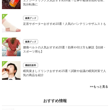
エナジードリンク人気おすすめ26選！仕事や勉強を始める前、
気分転換に
5
健康グッズ
足首サポーターおすすめ10選！人気のバンテリンやザムストも
6
健康グッズ
腰痛ベルトの人気おすすめ20選！効果や付け方も解説【妊婦・
スポーツ用も】
7
機能性飲料
眠気覚ましドリンクおすすめ15選！試験や会議の眠気対策で人
気の商品を紹介
>>もっと見る
おすすめ情報