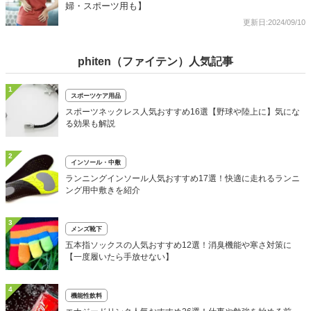
婦・スポーツ用も】
更新日:2024/09/10
phiten（ファイテン）人気記事
1
スポーツケア用品
スポーツネックレス人気おすすめ16選【野球や陸上に】気にな
る効果も解説
2
インソール・中敷
ランニングインソール人気おすすめ17選！快適に走れるランニ
ング用中敷きを紹介
3
メンズ靴下
五本指ソックスの人気おすすめ12選！消臭機能や寒さ対策に
【一度履いたら手放せない】
4
機能性飲料