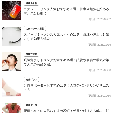
機能性飲料
エナジードリンク人気おすすめ26選！仕事や勉強を始める
前、気分転換に
更新日:2026/02/02
スポーツケア用品
スポーツネックレス人気おすすめ16選【野球や陸上に】気
になる効果も解説
更新日:2025/12/16
機能性飲料
眠気覚ましドリンクおすすめ15選！試験や会議の眠気対策
で人気の商品を紹介
更新日:2025/03/08
健康グッズ
足首サポーターおすすめ10選！人気のバンテリンやザムス
トも
更新日:2024/10/30
健康グッズ
腰痛ベルトの人気おすすめ20選！効果や付け方も解説【妊