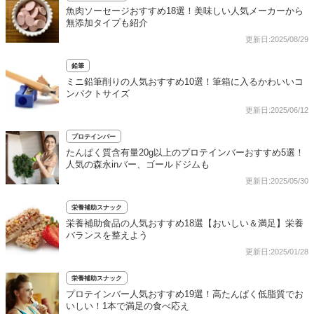
魚肉ソーセージおすすめ18選！美味しい人気メーカーから
無添加タイプも紹介
更新日:2025/08/29
鉛筆
ミニ鉛筆削りの人気おすすめ10選！筆箱に入るかわいいコ
ンパクトサイズ
更新日:2025/06/12
プロテインバー
たんぱく質含有量20g以上のプロテインバーおすすめ5選！
人気の森永inバー、ゴールドジムも
更新日:2025/05/30
栄養補助スナック
栄養補助食品の人気おすすめ18選【おいしい＆満足】栄養
バランスを整えよう
更新日:2025/01/28
栄養補助スナック
プロテインバー人気おすすめ19選！高たんぱく低脂質でお
いしい！1本で満足の食べ応え