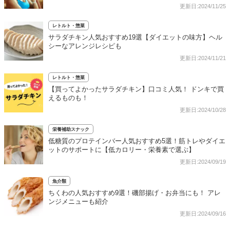
更新日:2024/11/25
レトルト・惣菜
サラダチキン人気おすすめ19選【ダイエットの味方】ヘル
シーなアレンジレシピも
更新日:2024/11/21
レトルト・惣菜
【買ってよかったサラダチキン】口コミ人気！ ドンキで買
えるものも！
更新日:2024/10/28
栄養補助スナック
低糖質のプロテインバー人気おすすめ5選！筋トレやダイエ
ットのサポートに【低カロリー・栄養素で選ぶ】
更新日:2024/09/19
魚介類
ちくわの人気おすすめ9選！磯部揚げ・お弁当にも！ アレ
ンジメニューも紹介
更新日:2024/09/16