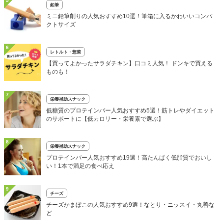
5
鉛筆
ミニ鉛筆削りの人気おすすめ10選！筆箱に入るかわいいコンパ
クトサイズ
6
レトルト・惣菜
【買ってよかったサラダチキン】口コミ人気！ ドンキで買える
ものも！
7
栄養補助スナック
低糖質のプロテインバー人気おすすめ5選！筋トレやダイエット
のサポートに【低カロリー・栄養素で選ぶ】
8
栄養補助スナック
プロテインバー人気おすすめ19選！高たんぱく低脂質でおいし
い！1本で満足の食べ応え
9
チーズ
チーズかまぼこの人気おすすめ9選！なとり・ニッスイ・丸善な
ど