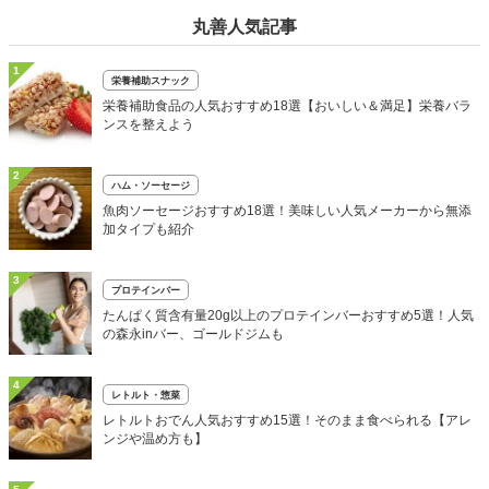
丸善人気記事
1
栄養補助スナック
栄養補助食品の人気おすすめ18選【おいしい＆満足】栄養バラ
ンスを整えよう
2
ハム・ソーセージ
魚肉ソーセージおすすめ18選！美味しい人気メーカーから無添
加タイプも紹介
3
プロテインバー
たんぱく質含有量20g以上のプロテインバーおすすめ5選！人気
の森永inバー、ゴールドジムも
4
レトルト・惣菜
レトルトおでん人気おすすめ15選！そのまま食べられる【アレ
ンジや温め方も】