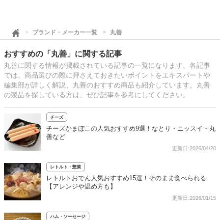
ブランド・メーカー一覧
丸善
おすすめの「丸善」に関する記事
丸善に関する情報が掲載されている記事の一覧になります。各記事
では、商品選びの際に押さえておきたいポイントをエキスパートや
編集部が詳しく解説、丸善のおすすめ商品も紹介しています。丸善
の製品を探している方は、ぜひ記事を参考にしてください。
チーズ
チーズかまぼこの人気おすすめ9選！なとり・ニッスイ・丸
善など
更新日:2026/04/20
レトルト・惣菜
レトルトおでん人気おすすめ15選！そのまま食べられる
【アレンジや温め方も】
更新日:2026/01/15
ハム・ソーセージ