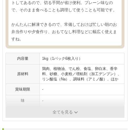
トしてあるので、切る手間が省け便利。プレーン味なの
で、そのまま食べることも調理して使うことも可能です。
かんたんに解凍できるので、常備しておけば忙しい朝のお
弁当作りや夕食作り、おもてなし料理などに幅広く使えま
すね。
内容量
1kg（1パック6枚入り）
鶏肉、植物油、でん粉、食塩、卵白末、香辛
原材料
料、砂糖、小麦粉／増粘剤（加工デンプン）、
リン酸塩（Na）、調味料（アミノ酸）、ほか
賞味期限
-
味
-
たんぱく質
-
全てを見る