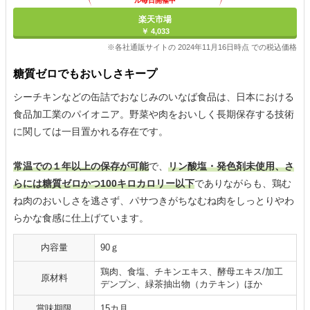
ル毎日開催中
楽天市場
￥ 4,033
※各社通販サイトの 2024年11月16日時点 での税込価格
糖質ゼロでもおいしさキープ
シーチキンなどの缶詰でおなじみのいなば食品は、日本における
食品加工業のパイオニア。野菜や肉をおいしく長期保存する技術
に関しては一目置かれる存在です。
常温での１年以上の保存が可能
で、
リン酸塩・発色剤未使用、さ
らには糖質ゼロかつ100キロカロリー以下
でありながらも、鶏む
ね肉のおいしさを逃さず、パサつきがちなむね肉をしっとりやわ
らかな食感に仕上げています。
内容量
90ｇ
鶏肉、食塩、チキンエキス、酵母エキス/加工
原材料
デンプン、緑茶抽出物（カテキン）ほか
賞味期限
15カ月