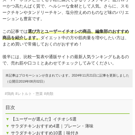
ーかつ高たんぱく質で、ヘルシーな食材として人気。さらに、スモ
ークチキンやタンドリーチキン、塩分控えめのものなど味のバリエ
ーションも豊富です。
この記事では
選び方とユーザーイチオシの商品、編集部のおすすめ
商品を紹介します。
ダイエット中の方や筋肉量を増やしたい方は、
まとめ買いで常備しておくのがおすすめ！
後半には、比較一覧表や通販サイトの最新人気ランキングもあるの
で、売れ筋や口コミとあわせてチェックしてみてください。
本記事はプロモーションが含まれています。2024年11月21日に記事を更新しました
（公開日2019年08月02日）
#鶏肉
#レトルト・惣菜
#肉類
目次
▼
【ユーザーが選んだ】イチオシ5選
▼
サラダチキンおすすめ4選｜プレーン・薄味
▼
サラダチキンおすすめ10選｜味付き