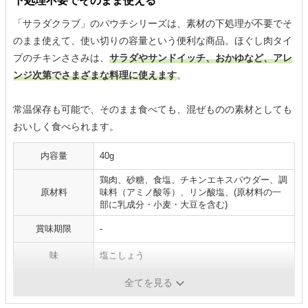
下処理不要でそのまま使える
「サラダクラブ」のパウチシリーズは、素材の下処理が不要でそ
のまま使えて、使い切りの容量という便利な商品。ほぐし肉タイ
プのチキンささみは、
サラダやサンドイッチ、おかゆなど、アレ
ンジ次第でさまざまな料理に使えます
。
常温保存も可能で、そのまま食べても、混ぜものの素材としても
おいしく食べられます。
内容量
40g
鶏肉、砂糖、食塩、チキンエキスパウダー、調
原材料
味料（アミノ酸等）、リン酸塩、(原材料の一
部に乳成分・小麦・大豆を含む)
賞味期限
-
味
塩こしょう
たんぱく質
40gあたり：10.7g
全てを見る