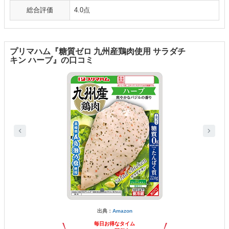
総合評価
4.0点
プリマハム『糖質ゼロ 九州産鶏肉使用 サラダチ
キン ハーブ』の口コミ
出典：
Amazon
毎日お得なタイム