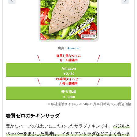
出典：
Amazon
毎日お得なタイム
セール開催中
Amazon
￥2,460
24時間タイムセー
ル毎日開催中
楽天市場
￥ 3,800
※各社通販サイトの 2024年11月16日時点 での税込価格
糖質ゼロのチキンサラダ
豊かなハーブの味わいにこだわったサラダチキンです。
バジルと
ペッパーをまぶした風味は、イタリアンサラダなどによく合いま