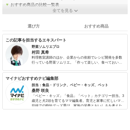
▼
おすすめ商品の比較一覧表
全てを見る
選び方
おすすめ商品
この記事を担当するエキスパート
野菜ソムリエプロ
村田 真希
料理教室講師のほか、企業からの依頼でレシピ開発を多数
行っている野菜ソムリエ。「作って楽しい、食べておいし
い！」をモットーに、ちょっとしたコツでおいしく楽し
く、そして体にもいい料理を得意とする。 料理研究家のア
シスタントを経て、2013年にジュニア野菜ソムリエ（現 野
マイナビおすすめナビ編集部
菜ソムリエ）、2015年に野菜ソムリエ（現 野菜ソムリエプ
担当：食品・ドリンク、ベビー・キッズ、ペット
ロ）の資格を取得。2017年日本野菜ソムリエ協会主催「サ
桑野 咲良
ラダレシピコンテスト」優秀賞受賞。
「ベビー・キッズ」「食品」「ペット」カテゴリー担当。3
歳児と犬2頭を育てるママ編集者。育児と家事に忙しいママ
目線での時短グッズ選び、家族の栄養とおいしさを考えた
食品選び、束の間のリラックスタイムを楽しむためのスイ
ーツ選びに自信あり。鋭い目線で商品を見極め、少しでも
日々の生活が豊かになるものを紹介します。