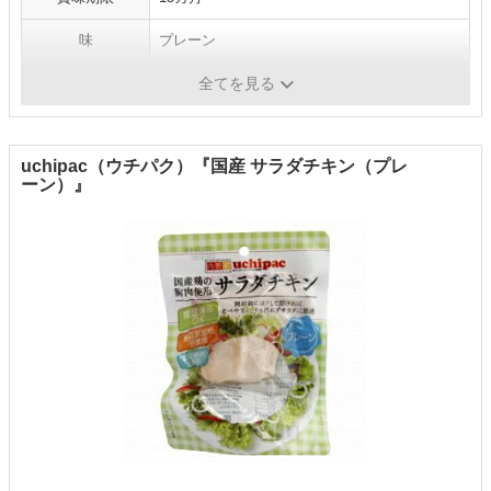
味
プレーン
たんぱく質
90あたり：20.4ｇ
全てを見る
uchipac（ウチパク）『国産 サラダチキン（プレ
ーン）』