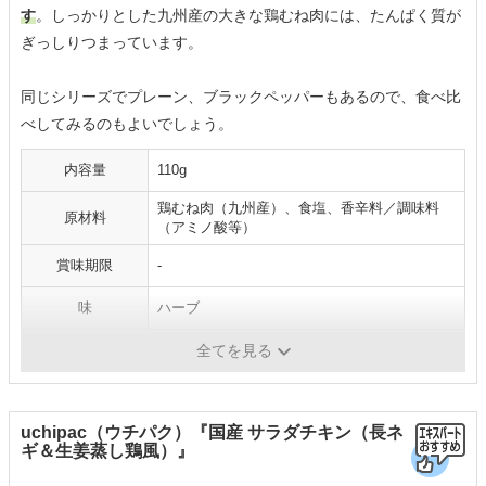
す
。しっかりとした九州産の大きな鶏むね肉には、たんぱく質が
ぎっしりつまっています。
同じシリーズでプレーン、ブラックペッパーもあるので、食べ比
べしてみるのもよいでしょう。
内容量
110g
鶏むね肉（九州産）、食塩、香辛料／調味料
原材料
（アミノ酸等）
賞味期限
-
味
ハーブ
たんぱく質
110gあたり：27.2g
全てを見る
uchipac（ウチパク）『国産 サラダチキン（長ネ
ギ＆生姜蒸し鶏風）』