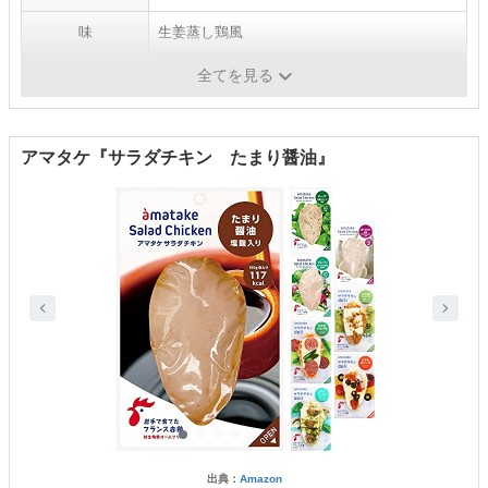
味
生姜蒸し鶏風
たんぱく質
100gあたり：30.1g
全てを見る
アマタケ『サラダチキン たまり醤油』
出典：
Amazon