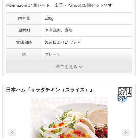
※Amazonは4個セット、楽天・Yahooは5個セットです
内容量
100g
原材料
国産鶏肉、食塩
賞味期限
製造日より1年7ヵ月
味
プレーン
たんぱく質
100gあたり：30.1g
全てを見る
日本ハム『サラダチキン（スライス）』