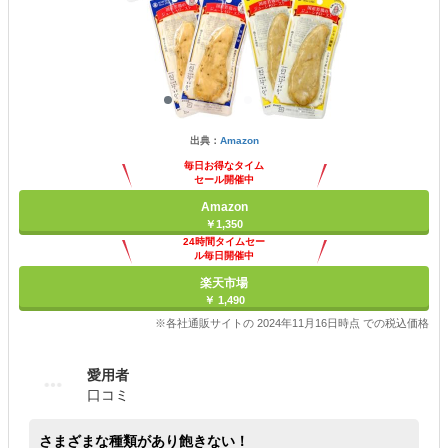
出典：
Amazon
毎日お得なタイム
セール開催中
Amazon
￥1,350
24時間タイムセー
ル毎日開催中
楽天市場
￥ 1,490
※各社通販サイトの 2024年11月16日時点 での税込価格
愛用者
口コミ
さまざまな種類があり飽きない！