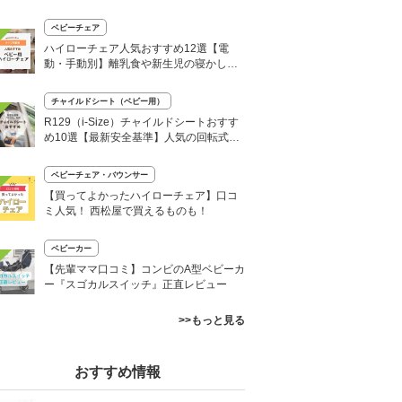
紹介
ベビーチェア
ハイローチェア人気おすすめ12選【電
動・手動別】離乳食や新生児の寝かしつ
けにも！
チャイルドシート（ベビー用）
R129（i-Size）チャイルドシートおすす
め10選【最新安全基準】人気の回転式も
紹介
ベビーチェア・バウンサー
【買ってよかったハイローチェア】口コ
ミ人気！ 西松屋で買えるものも！
ベビーカー
【先輩ママ口コミ】コンビのA型ベビーカ
ー『スゴカルスイッチ』正直レビュー
>>もっと見る
おすすめ情報