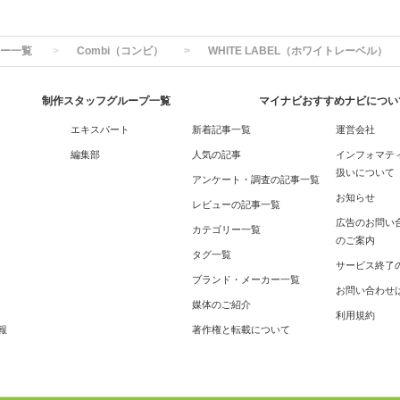
ー一覧
Combi（コンビ）
WHITE LABEL（ホワイトレーベル）
制作スタッフグループ一覧
マイナビおすすめナビについ
エキスパート
新着記事一覧
運営会社
編集部
人気の記事
インフォマテ
扱いについて
アンケート・調査の記事一覧
お知らせ
レビューの記事一覧
広告のお問い
カテゴリー一覧
のご案内
タグ一覧
サービス終了
ブランド・メーカー一覧
お問い合わせ
媒体のご紹介
利用規約
報
著作権と転載について