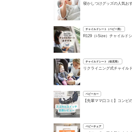
寝かしつけグッズの人気おす
チャイルドシート（ベビー用）
R129（i-Size）チャ
チャイルドシート（幼児用）
リクライニング式チャイル
ベビーカー
【先輩ママ口コミ】コンビ
ベビーチェア