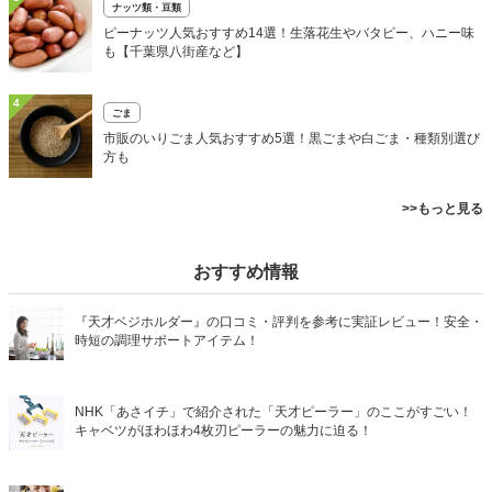
ナッツ類・豆類
ピーナッツ人気おすすめ14選！生落花生やバタピー、ハニー味
も【千葉県八街産など】
4
ごま
市販のいりごま人気おすすめ5選！黒ごまや白ごま・種類別選び
方も
>>もっと見る
おすすめ情報
『天才ベジホルダー』の口コミ・評判を参考に実証レビュー！安全・
時短の調理サポートアイテム！
NHK「あさイチ」で紹介された「天才ピーラー」のここがすごい！
キャベツがほわほわ4枚刃ピーラーの魅力に迫る！