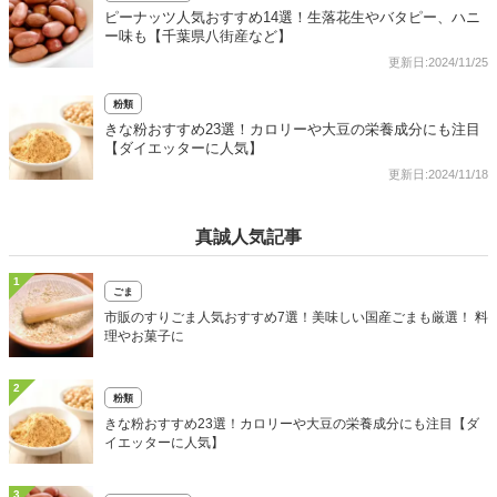
ピーナッツ人気おすすめ14選！生落花生やバタピー、ハニ
ー味も【千葉県八街産など】
更新日:2024/11/25
粉類
きな粉おすすめ23選！カロリーや大豆の栄養成分にも注目
【ダイエッターに人気】
更新日:2024/11/18
真誠人気記事
1
ごま
市販のすりごま人気おすすめ7選！美味しい国産ごまも厳選！ 料
理やお菓子に
2
粉類
きな粉おすすめ23選！カロリーや大豆の栄養成分にも注目【ダ
イエッターに人気】
3