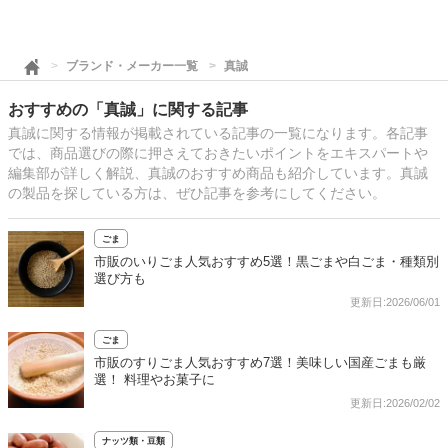
ブランド・メーカー一覧
真誠
おすすめの「真誠」に関する記事
真誠に関する情報が掲載されている記事の一覧になります。各記事
では、商品選びの際に押さえておきたいポイントをエキスパートや
編集部が詳しく解説、真誠のおすすめ商品も紹介しています。真誠
の製品を探している方は、ぜひ記事を参考にしてください。
ごま
市販のいりごま人気おすすめ5選！黒ごまや白ごま・種類別
選び方も
更新日:2026/06/01
ごま
市販のすりごま人気おすすめ7選！美味しい国産ごまも厳
選！ 料理やお菓子に
更新日:2026/02/02
ナッツ類・豆類