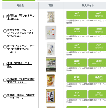
商品名
画像
購入サイト
980円
648円
山田製油 『石びきすりご
Amazon
楽天市場
ま（白）』
※各社通販サイトの 2024年11月01日時点 での税
込価格
1,980円
1,836円
オニザキコーポレーショ
Amazon
楽天市場
ン『プレミアムロースト
つきごま白』
※各社通販サイトの 2024年11月01日時点 での税
込価格
240円
270円
オーサワジャパン 『オー
Amazon
楽天市場
サワの有機すりごま
（白）』
※各社通販サイトの 2024年11月01日時点 での税
込価格
1,273円
1,549円
真誠 『有機すりごま
Amazon
Yahoo!ショッピング
黒』
※各社通販サイトの 2024年11月01日時点 での税
込価格
2,843円
12,869円
九鬼産業 『九鬼二度焙煎
Amazon
楽天市場
すりごま（金）』
※各社通販サイトの 2024年11月01日時点 での税
込価格
497円
430円
中野和一郎商店 『本鉢す
Amazon
楽天市場
りごま（白）』
※各社通販サイトの 2024年11月01日時点 での税
込価格