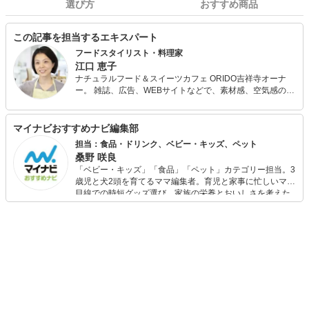
選び方
おすすめ商品
この記事を担当するエキスパート
フードスタイリスト・料理家
江口 恵子
ナチュラルフード＆スイーツカフェ ORIDO吉祥寺オーナ
ー。 雑誌、広告、WEBサイトなどで、素材感、空気感のあ
るスタイリングと実生活に根付いた提案が人気。 講演会、
料理教室、ケータリング、カフェとあらゆるシチュエーシ
ョンで野菜たっぷりのおいしくて体に優しい料理を伝える
マイナビおすすめナビ編集部
べく活動中。
担当：食品・ドリンク、ベビー・キッズ、ペット
桑野 咲良
「ベビー・キッズ」「食品」「ペット」カテゴリー担当。3
歳児と犬2頭を育てるママ編集者。育児と家事に忙しいママ
目線での時短グッズ選び、家族の栄養とおいしさを考えた
食品選び、束の間のリラックスタイムを楽しむためのスイ
ーツ選びに自信あり。鋭い目線で商品を見極め、少しでも
日々の生活が豊かになるものを紹介します。