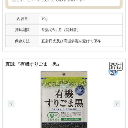
内容量
70g
賞味期限
常温で6ヶ月（開封前）
保存方法
直射日光及び高温多湿を避けて保存
真誠 『有機すりごま 黒』