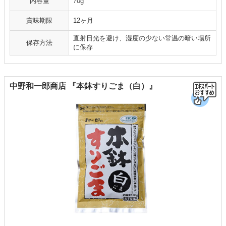
内容量
70g
賞味期限
12ヶ月
直射日光を避け、湿度の少ない常温の暗い場所
保存方法
に保存
中野和一郎商店 『本鉢すりごま（白）』