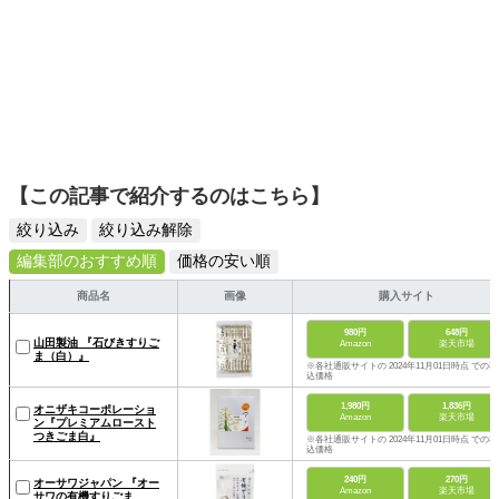
【この記事で紹介するのはこちら】
絞り込み
絞り込み解除
編集部のおすすめ順
価格の安い順
商品名
画像
購入サイト
980円
648円
山田製油 『石びきすりご
Amazon
楽天市場
ま（白）』
※各社通販サイトの 2024年11月01日時点 での税
込価格
1,980円
1,836円
オニザキコーポレーショ
Amazon
楽天市場
ン『プレミアムロースト
つきごま白』
※各社通販サイトの 2024年11月01日時点 での税
込価格
240円
270円
オーサワジャパン 『オー
Amazon
楽天市場
サワの有機すりごま