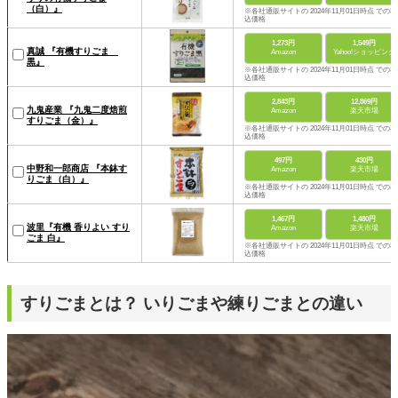
（白）』
※各社通販サイトの 2024年11月01日時点 での税
込価格
1,273円
1,549円
真誠 『有機すりごま
Amazon
Yahoo!ショッピング
黒』
※各社通販サイトの 2024年11月01日時点 での税
込価格
2,843円
12,869円
九鬼産業 『九鬼二度焙煎
Amazon
楽天市場
すりごま（金）』
※各社通販サイトの 2024年11月01日時点 での税
込価格
497円
430円
中野和一郎商店 『本鉢す
Amazon
楽天市場
りごま（白）』
※各社通販サイトの 2024年11月01日時点 での税
込価格
1,467円
1,480円
波里『有機 香りよい すり
Amazon
楽天市場
ごま 白』
※各社通販サイトの 2024年11月01日時点 での税
込価格
すりごまとは？ いりごまや練りごまとの違い