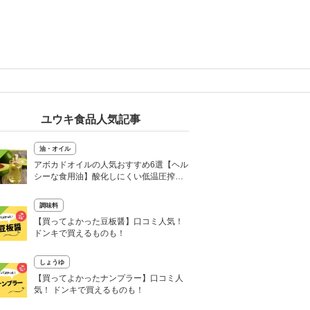
ユウキ食品人気記事
油・オイル
アボカドオイルの人気おすすめ6選【ヘル
シーな食用油】酸化しにくい低温圧搾の
商品も
調味料
【買ってよかった豆板醤】口コミ人気！
ドンキで買えるものも！
しょうゆ
【買ってよかったナンプラー】口コミ人
気！ ドンキで買えるものも！