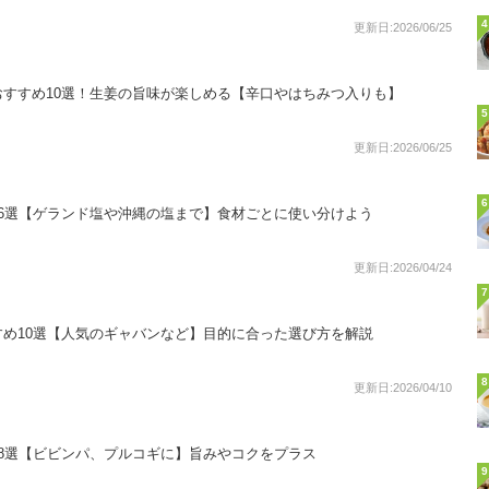
4
更新日:2026/06/25
すすめ10選！生姜の旨味が楽しめる【辛口やはちみつ入りも】
5
更新日:2026/06/25
6
6選【ゲランド塩や沖縄の塩まで】食材ごとに使い分けよう
更新日:2026/04/24
7
め10選【人気のギャバンなど】目的に合った選び方を解説
8
更新日:2026/04/10
8選【ビビンパ、プルコギに】旨みやコクをプラス
9