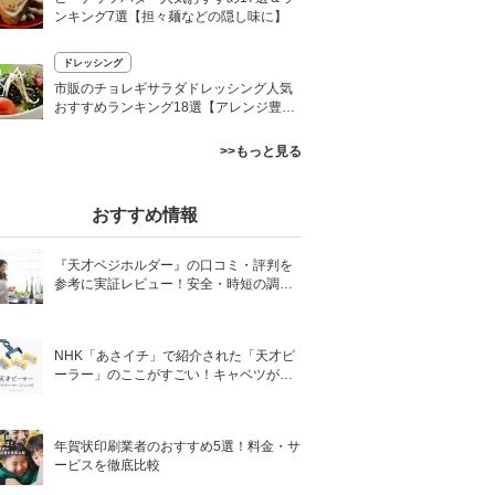
ンキング7選【担々麺などの隠し味に】
ドレッシング
0
市販のチョレギサラダドレッシング人気
おすすめランキング18選【アレンジ豊
富】
>>もっと見る
おすすめ情報
『天才ベジホルダー』の口コミ・評判を
参考に実証レビュー！安全・時短の調理
サポートアイテム！
NHK「あさイチ」で紹介された「天才ピ
ーラー」のここがすごい！キャベツがほ
わほわ4枚刃ピーラーの魅力に迫る！
年賀状印刷業者のおすすめ5選！料金・サ
ービスを徹底比較