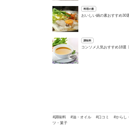
料理の素
おいしい鍋の素おすすめ30
調味料
コンソメ人気おすすめ18選
#調味料
#油・オイル
#口コミ
#からし
ツ・菓子