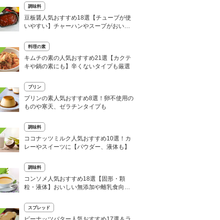
調味料
豆板醤人気おすすめ18選【チューブが使
いやすい】チャーハンやスープがおいし
くなる
料理の素
キムチの素の人気おすすめ21選【カクテ
キや鍋の素にも】辛くないタイプも厳選
プリン
プリンの素人気おすすめ8選！卵不使用の
ものや寒天、ゼラチンタイプも
調味料
ココナッツミルク人気おすすめ10選！カ
レーやスイーツに【パウダー、液体も】
調味料
コンソメ人気おすすめ18選【固形・顆
粒・液体】おいしい無添加や離乳食向け
も
スプレッド
ピーナッツバター人気おすすめ17選＆ラ