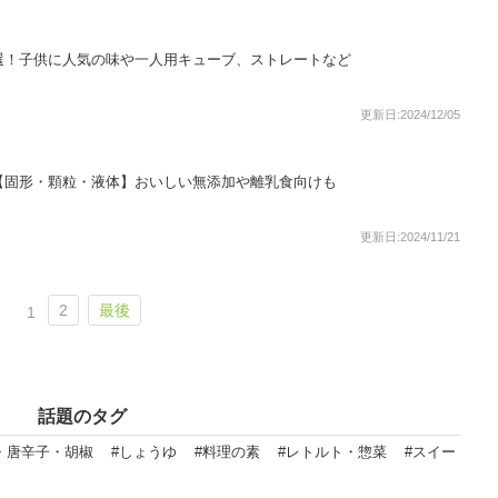
選！子供に人気の味や一人用キューブ、ストレートなど
更新日:2024/12/05
【固形・顆粒・液体】おいしい無添加や離乳食向けも
更新日:2024/11/21
2
最後
1
話題のタグ
・唐辛子・胡椒
#しょうゆ
#料理の素
#レトルト・惣菜
#スイー