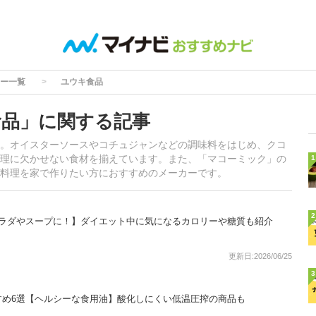
ー一覧
ユウキ食品
食品」に関する記事
。オイスターソースやコチュジャンなどの調味料をはじめ、クコ
理に欠かせない食材を揃えています。また、「マコーミック」の
1
料理を家で作りたい方におすすめのメーカーです。
2
サラダやスープに！】ダイエット中に気になるカロリーや糖質も紹介
更新日:2026/06/25
3
すめ6選【ヘルシーな食用油】酸化しにくい低温圧搾の商品も