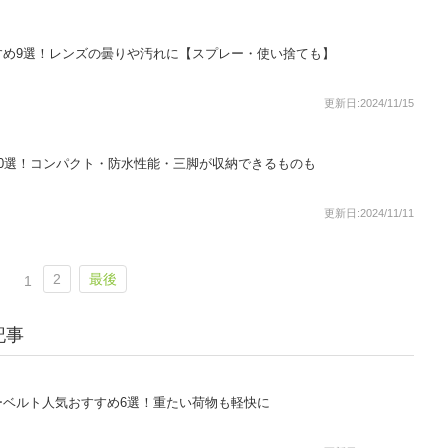
すめ9選！レンズの曇りや汚れに【スプレー・使い捨ても】
更新日:2024/11/15
0選！コンパクト・防水性能・三脚が収納できるものも
更新日:2024/11/11
2
最後
1
記事
ーベルト人気おすすめ6選！重たい荷物も軽快に