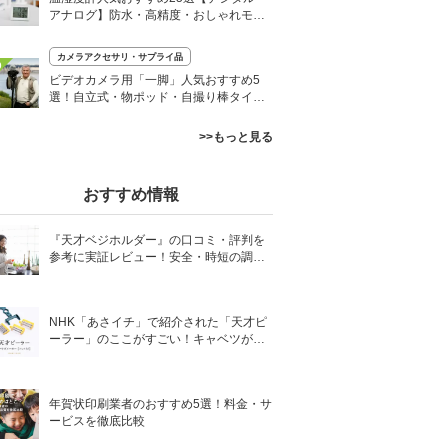
アナログ】防水・高精度・おしゃれモデ
ルも
カメラアクセサリ・サプライ品
0
ビデオカメラ用「一脚」人気おすすめ5
選！自立式・物ポッド・自撮り棒タイプ
も
>>もっと見る
おすすめ情報
『天才ベジホルダー』の口コミ・評判を
参考に実証レビュー！安全・時短の調理
サポートアイテム！
NHK「あさイチ」で紹介された「天才ピ
ーラー」のここがすごい！キャベツがほ
わほわ4枚刃ピーラーの魅力に迫る！
年賀状印刷業者のおすすめ5選！料金・サ
ービスを徹底比較