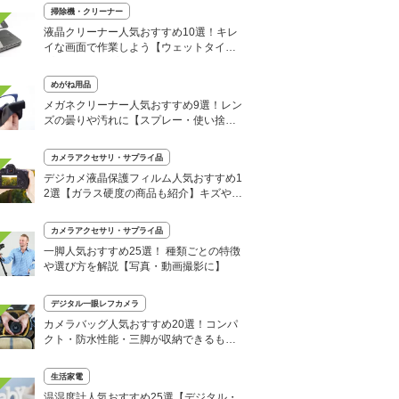
掃除機・クリーナー
液晶クリーナー人気おすすめ10選！キレ
イな画面で作業しよう【ウェットタイ
プ・除菌タイプ】
めがね用品
メガネクリーナー人気おすすめ9選！レン
ズの曇りや汚れに【スプレー・使い捨て
も】
カメラアクセサリ・サプライ品
デジカメ液晶保護フィルム人気おすすめ1
2選【ガラス硬度の商品も紹介】キズや破
損防止に
カメラアクセサリ・サプライ品
一脚人気おすすめ25選！ 種類ごとの特徴
や選び方を解説【写真・動画撮影に】
デジタル一眼レフカメラ
カメラバッグ人気おすすめ20選！コンパ
クト・防水性能・三脚が収納できるもの
も
生活家電
温湿度計人気おすすめ25選【デジタル・