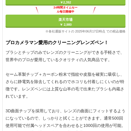
￥2,392
24時間タイムセー
ル毎日開催中
楽天市場
￥ 2,980
※各社通販サイトの 2025年06月17日時点 での税込価格
プロカメラマン愛用のクリーニングレンズペン！
ブラシとチップのみでレンズのクリーニングができる手軽さで、
世界中のプロが愛用しているクオリティの人気商品です。
セーム革製チップ＋カーボン粉末で指紋や皮脂を確実に吸収し、
さらに静電気を除去してくれるのでホコリも付着しにくいのが特
徴です。レンズペンには上質な山羊の毛で出来たブラシも内蔵さ
れています。
3D曲面チップを採用しており、レンズの曲面にフィットするよう
になっているので、しっかりと拭くことができます。通常500回
使用可能で付属ヘッドスペアを合わせると1000回の使用が可能。