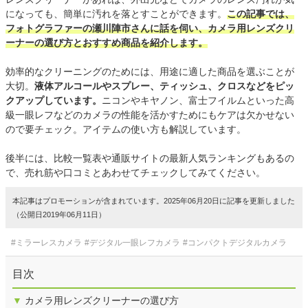
になっても、簡単に汚れを落とすことができます。
この記事では、
フォトグラファーの瀬川陣市さんに話を伺い、カメラ用レンズクリ
ーナーの選び方とおすすめ商品を紹介します。
効率的なクリーニングのためには、用途に適した商品を選ぶことが
大切。
液体アルコールやスプレー、ティッシュ、クロスなどをピッ
クアップしています。
ニコンやキヤノン、富士フイルムといった高
級一眼レフなどのカメラの性能を活かすためにもケアは欠かせない
ので要チェック。アイテムの使い方も解説しています。
後半には、比較一覧表や通販サイトの最新人気ランキングもあるの
で、売れ筋や口コミとあわせてチェックしてみてください。
本記事はプロモーションが含まれています。2025年06月20日に記事を更新しました
（公開日2019年06月11日）
#ミラーレスカメラ
#デジタル一眼レフカメラ
#コンパクトデジタルカメラ
目次
▼
カメラ用レンズクリーナーの選び方