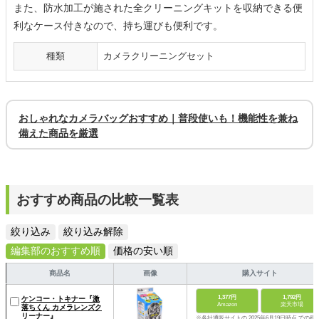
また、防水加工が施された全クリーニングキットを収納できる便
利なケース付きなので、持ち運びも便利です。
種類
カメラクリーニングセット
おしゃれなカメラバッグおすすめ｜普段使いも！機能性を兼ね
備えた商品を厳選
おすすめ商品の比較一覧表
絞り込み
絞り込み解除
編集部のおすすめ順
価格の安い順
商品名
画像
購入サイト
1,377円
1,792円
ケンコー・トキナー『激
Amazon
楽天市場
落ちくん カメラレンズク
リーナー』
※各社通販サイトの 2025年6月19日時点 での税