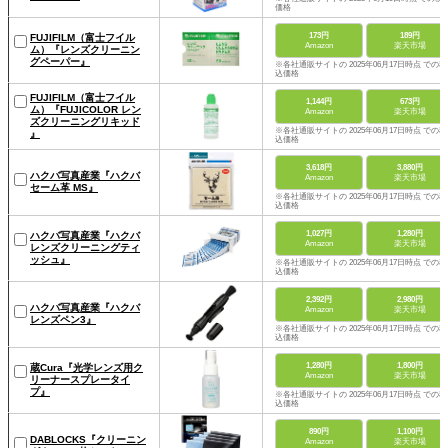
価格
173円
189円
FUJIFILM（富士フイル
Amazon
楽天市場
ム）『レンズクリーニン
グペーパー』
※各社通販サイトの 2025年06月17日時点 での税
込価格
FUJIFILM（富士フイル
1,144円
673円
ム）『FUJICOLOR レン
Amazon
楽天市場
ズクリーニングリキッド
※各社通販サイトの 2025年06月17日時点 での税
』
込価格
3,618円
3,880円
ハクバ写真産業『ハクバ
Amazon
楽天市場
セーム革 MS』
※各社通販サイトの 2025年06月17日時点 での税
込価格
1,027円
1,280円
ハクバ写真産業『ハクバ
Amazon
楽天市場
レンズクリーニングティ
ッシュ』
※各社通販サイトの 2025年06月17日時点 での税
込価格
2,392円
2,980円
ハクバ写真産業『ハクバ
Amazon
楽天市場
レンズペン3』
※各社通販サイトの 2025年06月17日時点 での税
込価格
1,280円
1,800円
蔵Cura『光学レンズ用ク
Amazon
楽天市場
リーナースプレータイ
プ』
※各社通販サイトの 2025年06月17日時点 での税
込価格
890円
1,100円
DABLOCKS『クリーニン
Amazon
楽天市場