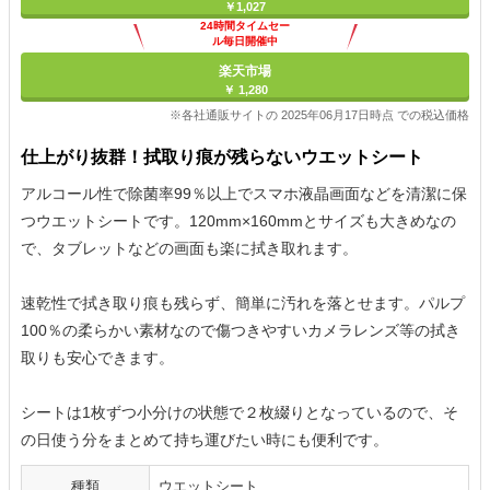
￥1,027
24時間タイムセー
ル毎日開催中
楽天市場
￥ 1,280
※各社通販サイトの 2025年06月17日時点 での税込価格
仕上がり抜群！拭取り痕が残らないウエットシート
アルコール性で除菌率99％以上でスマホ液晶画面などを清潔に保
つウエットシートです。120mm×160mmとサイズも大きめなの
で、タブレットなどの画面も楽に拭き取れます。
速乾性で拭き取り痕も残らず、簡単に汚れを落とせます。パルプ
100％の柔らかい素材なので傷つきやすいカメラレンズ等の拭き
取りも安心できます。
シートは1枚ずつ小分けの状態で２枚綴りとなっているので、そ
の日使う分をまとめて持ち運びたい時にも便利です。
種類
ウエットシート