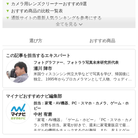
▼
カメラ用レンズクリーナーおすすめ9選
▼
おすすめ商品の比較一覧表
▼
通販サイトの最新人気ランキングを参考にする
全てを見る
選び方
おすすめ商品
この記事を担当するエキスパート
フォトグラファー、フォトララ写真未来研究所代表
瀬川 陣市
米国ウィスコンシン州立大学などで写真を学び、帰国後に
独立。 1995年からプロカメラマンとして人物、ウェディン
グ、料理、建築、海外取材など広い分野の撮影をする傍
ら、写真講座やメディア出演、執筆などを通じて撮影テク
ニックやフォトライフの楽しみ方を伝えている。 さらに動
マイナビおすすめナビ編集部
画撮影、ドローン撮影にも着手。画像や動画を未来につな
担当：家電・AV機器、PC・スマホ・カメラ、ゲーム・ホ
げる活動を提案している。2018年には、長崎県五島市アン
ビー
バサダーに就任。 写真と映像で行う地域貢献や海外に向け
中村 宥磨
た日本文化の映像発信にも積極的に取り組んでいる。
「家電・AV機器」「ゲーム・ホビー」「PC・スマホ・カメ
ラ」分野を担当。家電が好きで、週末に家電量販店で最新
モデルや機能をチェックするのが趣味。また、友人とゲー
ムを楽しみながら、新作タイトルやイベント情報もいち早