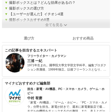
▼
撮影ボックスとは？どんな効果があるの？
▼
撮影ボックスの選び方
▼
【ユーザーが選んだ】イチオシ4選
▼
撮影ボックスおすすめ8選
全てを見る
選び方
おすすめ商品
この記事を担当するエキスパート
フリーライター・カメラマン
三浦 一紀
1971年生まれ。國學院大學文学部文学科卒。編集プロダク
ション所属後、1999年独立。以後フリーランスとなり、デ
ジタルガジェット系からビジネス系、エンタメ系の雑誌、
書籍、Webメディアなどで幅広く取材・執筆・撮影を行っ
ている。
マイナビおすすめナビ編集部
担当：家電・AV機器、PC・スマホ・カメラ、ゲーム・ホ
ビー
中村 宥磨
「家電・AV機器」「ゲーム・ホビー」「PC・スマホ・カメ
ラ」分野を担当。家電が好きで、週末に家電量販店で最新
モデルや機能をチェックするのが趣味。また、友人とゲー