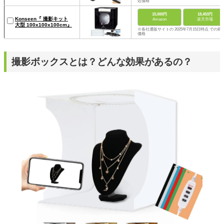
込価格
15,000円
18,453円
Konseen『 撮影キット
Amazon
楽天市場
大型 100x100x100cm』
※各社通販サイトの 2025年7月15日時点 での税
価格
撮影ボックスとは？どんな効果があるの？