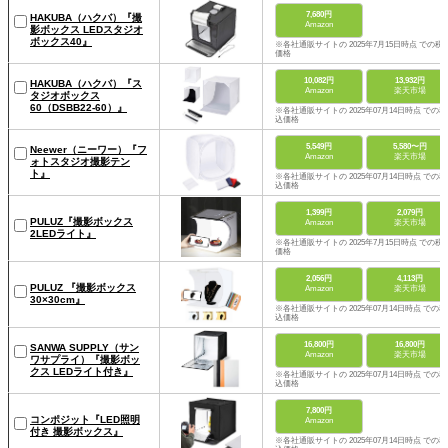
7,680円
HAKUBA（ハクバ）『撮
Amazon
影ボックス LEDスタジオ
ボックス40』
※各社通販サイトの 2025年7月15日時点 での税
価格
10,082円
13,932円
HAKUBA（ハクバ）『ス
Amazon
楽天市場
タジオボックス
60（DSBB22-60）』
※各社通販サイトの 2025年07月14日時点 での税
込価格
5,549円
5,580〜円
Neewer（ニーワー）『フ
Amazon
楽天市場
ォトスタジオ撮影テン
ト』
※各社通販サイトの 2025年07月14日時点 での税
込価格
1,399円
2,079円
PULUZ『撮影ボックス
Amazon
楽天市場
2LEDライト』
※各社通販サイトの 2025年7月15日時点 での税
価格
2,056円
4,113円
PULUZ 『撮影ボックス
Amazon
楽天市場
30×30cm』
※各社通販サイトの 2025年07月14日時点 での税
込価格
16,800円
16,800円
SANWA SUPPLY（サン
Amazon
楽天市場
ワサプライ）『撮影ボッ
クス LEDライト付き』
※各社通販サイトの 2025年07月14日時点 での税
込価格
7,800円
コンポジット『LED照明
Amazon
付き 撮影ボックス』
※各社通販サイトの 2025年07月14日時点 での税