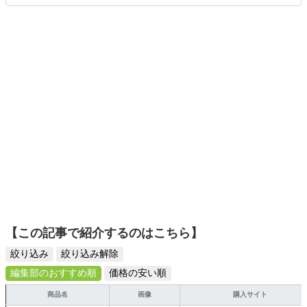
ムを楽しみながら、新作タイトルやイベント情報もいち早
くキャッチ。記事を通して、生活の質を底上げしてくれる
スタイリッシュで使いやすい家電や、みんなで楽しめるゲ
ームを発信していきます！
【この記事で紹介するのはこちら】
絞り込み
絞り込み解除
編集部のおすすめ順
価格の安い順
商品名
画像
購入サイト