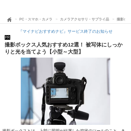
PC・スマホ・カメラ
カメラアクセサリ・サプライ品
撮影ボッ
『マイナビおすすめナビ』サービス終了のお知らせ
PR
撮影ボックス人気おすすめ12選！ 被写体にしっか
りと光を当てよう【小型～大型】
撮影ボックスとは、上部に照明が付属した箱状のツールのこと。き