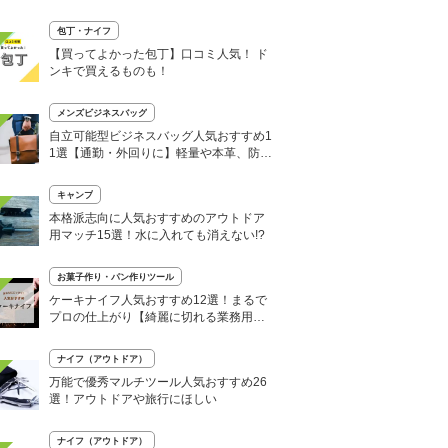
ける
包丁・ナイフ
【買ってよかった包丁】口コミ人気！ ド
ンキで買えるものも！
メンズビジネスバッグ
自立可能型ビジネスバッグ人気おすすめ1
1選【通勤・外回りに】軽量や本革、防水
など
キャンプ
本格派志向に人気おすすめのアウトドア
用マッチ15選！水に入れても消えない!?
お菓子作り・パン作りツール
ケーキナイフ人気おすすめ12選！まるで
プロの仕上がり【綺麗に切れる業務用や
電動式も】
ナイフ（アウトドア）
万能で優秀マルチツール人気おすすめ26
選！アウトドアや旅行にほしい
ナイフ（アウトドア）