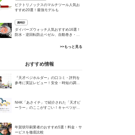
ビクトリノックスのマルチツール人気お
すすめ20選！最強モデルも
腕時計
0
ダイバーズウォッチ人気おすすめ16選！
防水・逆回転防止ベゼル、自動巻き・ソ
ーラー式も
>>もっと見る
おすすめ情報
『天才ベジホルダー』の口コミ・評判を
参考に実証レビュー！安全・時短の調理
サポートアイテム！
NHK「あさイチ」で紹介された「天才ピ
ーラー」のここがすごい！キャベツがほ
わほわ4枚刃ピーラーの魅力に迫る！
年賀状印刷業者のおすすめ5選！料金・サ
ービスを徹底比較