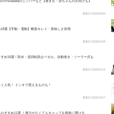
無印やsuwadaのニッパーなど【巻き爪・赤ちゃんの爪向けも】
9
更新日:2026/03/03
1
18選【手動・電動】断面キレイ・美味しさ倍増
更新日:2026/01/28
すめ16選！防水・逆回転防止ベゼル、自動巻き・ソーラー式も
更新日:2026/01/15
ミ人気！ ドンキで買えるものも！
更新日:2025/10/17
おすすめ11選 ！握力がなくてもキャップを簡単に開ける