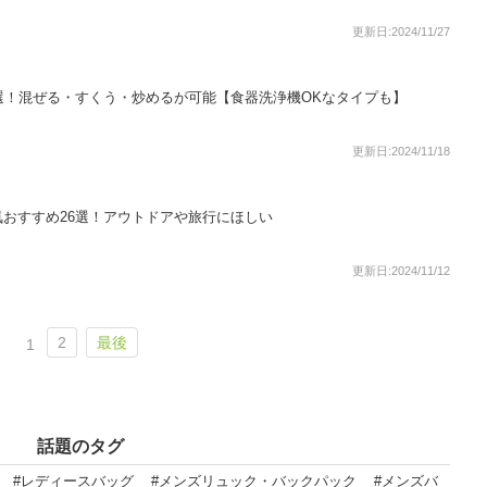
更新日:2024/11/27
選！混ぜる・すくう・炒めるが可能【食器洗浄機OKなタイプも】
更新日:2024/11/18
おすすめ26選！アウトドアや旅行にほしい
更新日:2024/11/12
2
最後
1
話題のタグ
#レディースバッグ
#メンズリュック・バックパック
#メンズバ