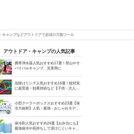
・キャンプなどアウトドアで必須の万能ツール
アウトドア・キャンプの人気記事
携帯浄水器人気おすすめ17選！登山やサ
バイバルキャンプ、災害用に
虫除けリング人気おすすめ16選！蚊対策
に超音波・効果持続など【子供・大人用
も】
小型クーラーボックスおすすめ23選【保
冷力抜群】人気・最強・おしゃれモデル
も
保冷剤人気おすすめ24選【お弁当にも】
最強保冷や長持ちして溶けにくいキャン
プ用も