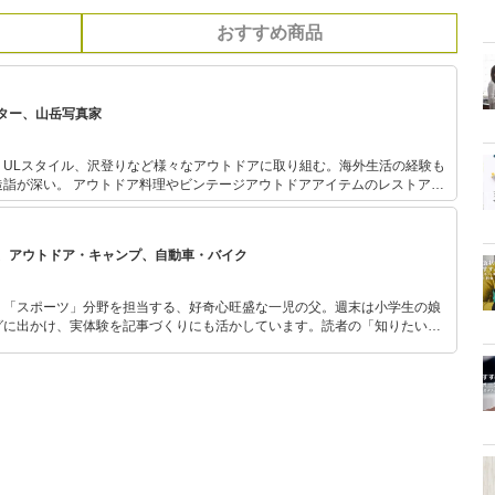
おすすめ商品
ター、山岳写真家
、ULスタイル、沢登りなど様々なアウトドアに取り組む。海外生活の経験も
アウトドアアイテムのレストア、
での山行も行う。 フェールラーベンのアンバサダーとして
、アウトドア・キャンプ、自動車・バイク
」「スポーツ」分野を担当する、好奇心旺盛な一児の父。週末は小学生の娘
グに出かけ、実体験を記事づくりにも活かしています。読者の「知りたい」
とをモットーに、信頼できるコンテンツ制作に努めています。