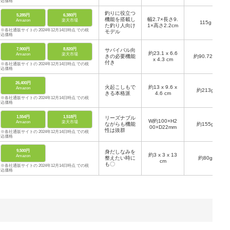
込価格
釣りに役立つ
5,285円
6,380円
機能を搭載し
幅2.7×長さ9.
Amazon
楽天市場
115g
た釣り人向け
1×高さ2.2cm
※各社通販サイトの 2024年12月14日時点 での税
モデル
込価格
7,900円
8,820円
サバイバル向
約23.1 x 6.6
Amazon
楽天市場
きの必要機能
約90.72 g
x 4.3 cm
付き
※各社通販サイトの 2024年12月14日時点 での税
込価格
26,400円
火起こしもで
約13 x 9.6 x
Amazon
約213g
きる本格派
4.6 cm
※各社通販サイトの 2024年12月14日時点 での税
込価格
1,554円
1,518円
リーズナブル
W約100×H2
Amazon
楽天市場
ながらも機能
約155g
00×D22mm
性は抜群
※各社通販サイトの 2024年12月14日時点 での税
込価格
9,500円
身だしなみを
約3 x 3 x 13
Amazon
整えたい時に
約80g
cm
も〇
※各社通販サイトの 2024年12月14日時点 での税
込価格