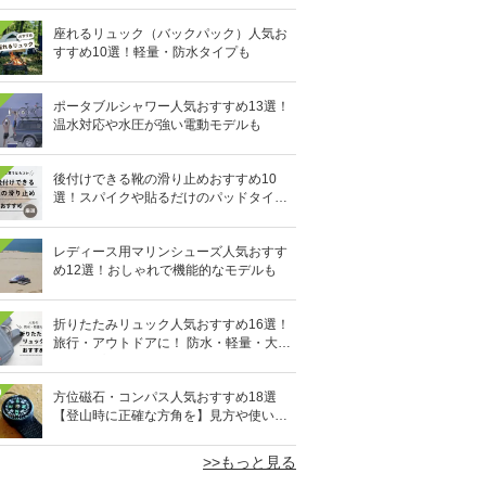
座れるリュック（バックパック）人気お
すすめ10選！軽量・防水タイプも
ポータブルシャワー人気おすすめ13選！
温水対応や水圧が強い電動モデルも
後付けできる靴の滑り止めおすすめ10
選！スパイクや貼るだけのパッドタイプ
も
レディース用マリンシューズ人気おすす
め12選！おしゃれで機能的なモデルも
折りたたみリュック人気おすすめ16選！
旅行・アウトドアに！ 防水・軽量・大容
量タイプも
0
方位磁石・コンパス人気おすすめ18選
【登山時に正確な方角を】見方や使い方
も
>>もっと見る