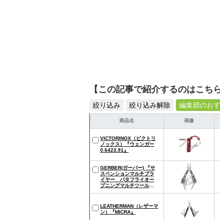
【この記事で紹介するのはこち
絞り込み
絞り込み解除
編集部のお
商品名
画像
VICTORINOX（ビクトリ
ノックス）『ウェンガー
0.6423.91』
GERBER(ガーバー) 『サ
スペンションマルチプラ
イヤー バタフライオー
プニングマルチツール
1471』
LEATHERMAN（レザーマ
ン）『MICRA』