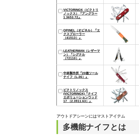
VICTORINOX（ビクトリ
ノックス）『アングラー
1.3653.72』
OPINEL（オピネル）『エ
クスプローラー
（41513）』
LEATHERMAN（レザーマ
ン）『シグナル
（72110）』
中林製作所『20徳ツール
ナイフ（L-36）』
ビクトリノックス
(VICTORINOX)『ナイフ
エボリューションウッド
17 （2.3911.63）』
アウトドアシーンにはマストアイテム
多機能ナイフとは