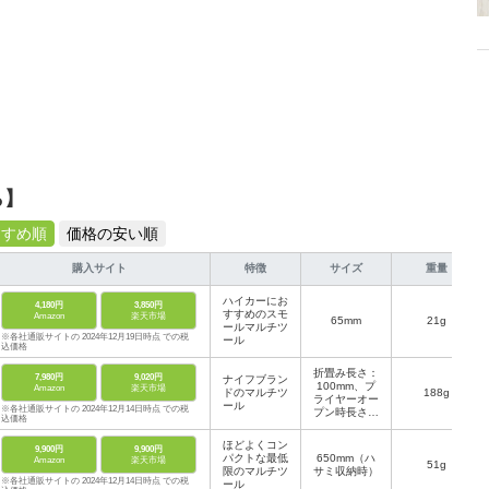
ら】
すすめ順
価格の安い順
購入サイト
特徴
サイズ
重量
ハイカーにお
4,180円
3,850円
すすめのスモ
Amazon
楽天市場
65mm
21g
ールマルチツ
※各社通販サイトの 2024年12月19日時点 での税
ール
込価格
折畳み長さ：
7,980円
9,020円
ナイフブラン
100mm、プ
Amazon
楽天市場
ドのマルチツ
188g
ライヤーオー
ール
※各社通販サイトの 2024年12月14日時点 での税
プン時長さ：
込価格
165mm、刃
長：約32mm
ほどよくコン
9,900円
9,900円
パクトな最低
650mm（ハ
Amazon
楽天市場
51g
限のマルチツ
サミ収納時）
※各社通販サイトの 2024年12月14日時点 での税
ール