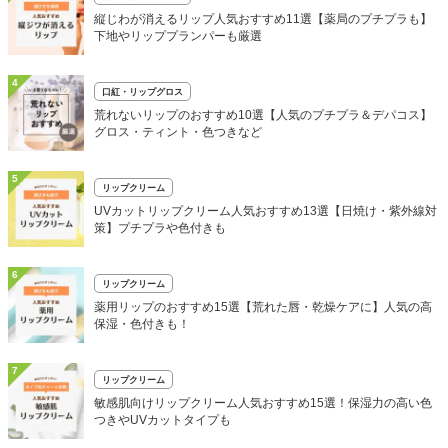
縦じわが消えるリップ人気おすすめ11選【薬局のプチプラも】
下地やリッププランパーも厳選
4
口紅・リップグロス
荒れないリップのおすすめ10選【人気のプチプラ＆デパコス】
グロス・ティント・色つきなど
5
リップクリーム
UVカットリップクリーム人気おすすめ13選【日焼け・紫外線対
策】プチプラや色付きも
6
リップクリーム
薬用リップのおすすめ15選【荒れた唇・乾燥ケアに】人気の高
保湿・色付きも！
7
リップクリーム
敏感肌向けリップクリーム人気おすすめ15選！保湿力の高い色
つきやUVカットタイプも