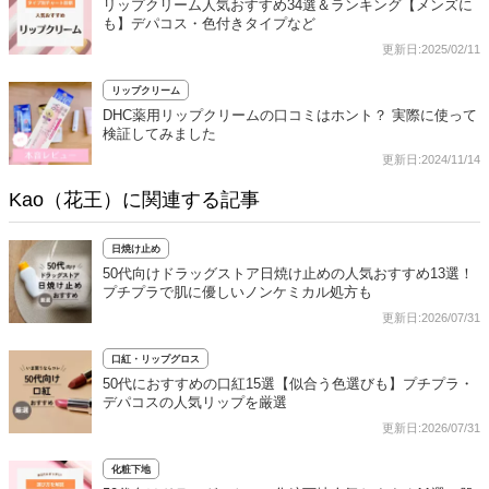
リップクリーム人気おすすめ34選＆ランキング【メンズに
も】デパコス・色付きタイプなど
更新日:2025/02/11
リップクリーム
DHC薬用リップクリームの口コミはホント？ 実際に使って
検証してみました
更新日:2024/11/14
Kao（花王）に関連する記事
日焼け止め
50代向けドラッグストア日焼け止めの人気おすすめ13選！
プチプラで肌に優しいノンケミカル処方も
更新日:2026/07/31
口紅・リップグロス
50代におすすめの口紅15選【似合う色選びも】プチプラ・
デパコスの人気リップを厳選
更新日:2026/07/31
化粧下地