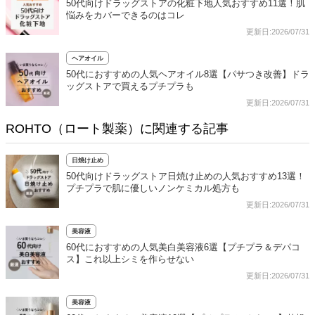
50代向けドラッグストアの化粧下地人気おすすめ11選！肌
悩みをカバーできるのはコレ
更新日:2026/07/31
ヘアオイル
50代におすすめの人気ヘアオイル8選【パサつき改善】ドラ
ッグストアで買えるプチプラも
更新日:2026/07/31
ROHTO（ロート製薬）に関連する記事
日焼け止め
50代向けドラッグストア日焼け止めの人気おすすめ13選！
プチプラで肌に優しいノンケミカル処方も
更新日:2026/07/31
美容液
60代におすすめの人気美白美容液6選【プチプラ＆デパコ
ス】これ以上シミを作らせない
更新日:2026/07/31
美容液