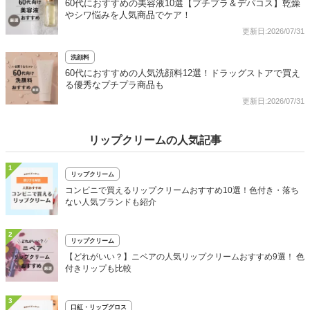
60代におすすめの美容液10選【プチプラ＆デパコス】乾燥
やシワ悩みを人気商品でケア！
更新日:2026/07/31
洗顔料
60代におすすめの人気洗顔料12選！ドラッグストアで買え
る優秀なプチプラ商品も
更新日:2026/07/31
リップクリームの人気記事
1
リップクリーム
コンビニで買えるリップクリームおすすめ10選！色付き・落ち
ない人気ブランドも紹介
2
リップクリーム
【どれがいい？】ニベアの人気リップクリームおすすめ9選！ 色
付きリップも比較
3
口紅・リップグロス