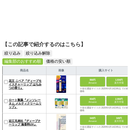
【この記事で紹介するのはこちら】
絞り込み
絞り込み解除
編集部のおすすめ順
価格の安い順
商品名
画像
購入サイト
850円
1,534円
花王 ニベア『ディープモ
Amazon
楽天市場
イスチャーリップ はちみ
つの香り』
※各社通販サイトの 2025年4月14日時点 での税
価格
834円
2,350円
ロート製薬『メンソレー
Amazon
楽天市場
タム メルティクリームリ
ップ』
※各社通販サイトの 2025年4月14日時点 での税
価格
343円
349円
近江兄弟社『ディープナ
Amazon
楽天市場
ーリップ 無香料UV』
※各社通販サイトの 2025年4月14日時点 での税
価格