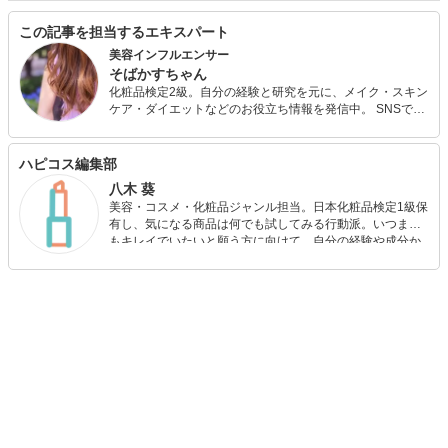
この記事を担当するエキスパート
美容インフルエンサー
そばかすちゃん
化粧品検定2級。自分の経験と研究を元に、メイク・スキン
ケア・ダイエットなどのお役立ち情報を発信中。 SNSでは
アイドルの愛用メイクアイテム情報も発信しており、詳し
いと評判。今よりもっとアカ抜けるための美容法から、い
つまでも愛されるためのエイジングケアまで、得意ジャン
ハピコス編集部
ルは幅広い。 ポジティブマインドで本当の美しさを手に入
八木 葵
れるお手伝いをしていきます。
美容・コスメ・化粧品ジャンル担当。日本化粧品検定1級保
有し、気になる商品は何でも試してみる行動派。いつまで
もキレイでいたいと願う方に向けて、自分の経験や成分か
ら”本当におすすめできる”ものを紹介するがモットーです！