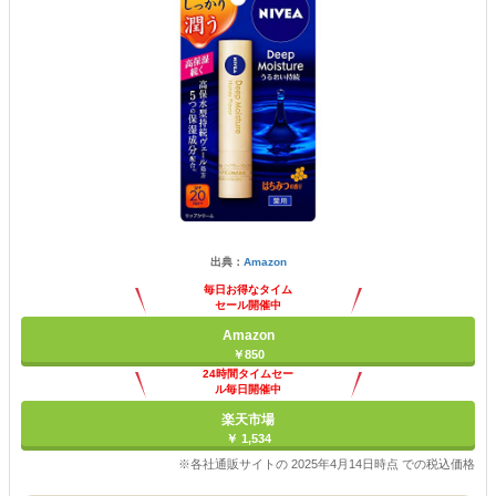
出典：
Amazon
毎日お得なタイム
セール開催中
Amazon
￥850
24時間タイムセー
ル毎日開催中
楽天市場
￥ 1,534
※各社通販サイトの 2025年4月14日時点 での税込価格