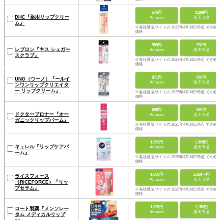
576円
3,299円
DHC『薬用リップクリー
Amazon
楽天市場
ム』
※各社通販サイトの 2025年4月14日時点 での税
価格
990円
990円
レブロン『キス シュガー
Amazon
楽天市場
スクラブ』
※各社通販サイトの 2025年4月14日時点 での税
価格
871円
888円
UNO（ウーノ）『ールイ
Amazon
楽天市場
ンワンリップクリエイタ
ー リップクリーム』
※各社通販サイトの 2025年4月14日時点 での税
価格
688円
880円
ドクターブロナー『オー
Amazon
楽天市場
ガニックリップバーム』
※各社通販サイトの 2025年4月14日時点 での税
価格
1,320円
1,320円
キュレル『リップケアバ
Amazon
楽天市場
ーム』
※各社通販サイトの 2025年4月14日時点 での税
価格
1,650円
1,650〜円
ライスフォース
Amazon
楽天市場
（RICEFORCE）『リッ
プセラム』
※各社通販サイトの 2025年4月14日時点 での税
価格
1,078円
1,152円
ロート製薬『メンソレー
Amazon
楽天市場
タム メディカルリップ