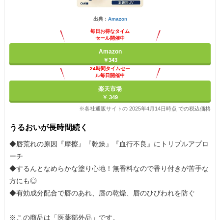
出典：
Amazon
毎日お得なタイム
セール開催中
Amazon
￥343
24時間タイムセー
ル毎日開催中
楽天市場
￥ 349
※各社通販サイトの 2025年4月14日時点 での税込価格
うるおいが長時間続く
◆唇荒れの原因『摩擦』『乾燥』『血行不良』にトリプルアプロ
ーチ
◆するんとなめらかな塗り心地！無香料なので香り付きが苦手な
方にも◎
◆有効成分配合で唇のあれ、唇の乾燥、唇のひびわれを防ぐ
※この商品は「医薬部外品」です。