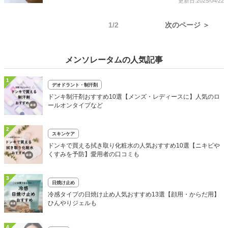
更新日:2025/04/22
1/2
次のページ ＞
メンソレータムの人気記事
1
デオドラント・制汗剤
ドンキ制汗剤おすすめ10選【メンズ・レディースに】人気のロ
ールオンタイプなど
2
スキンケア
ドンキで買える拭き取り化粧水の人気おすすめ10選【ニキビや
くすみを予防】愛用者の口コミも
3
日焼け止め
冷感タイプの日焼け止め人気おすすめ13選【顔用・からだ用】
ひんやりジェルも
4