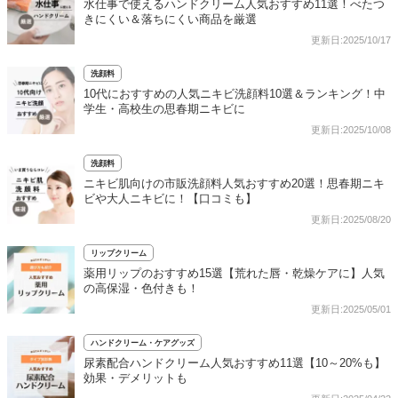
水仕事で使えるハンドクリーム人気おすすめ11選！べたつ
きにくい＆落ちにくい商品を厳選
更新日:2025/10/17
洗顔料
10代におすすめの人気ニキビ洗顔料10選＆ランキング！中
学生・高校生の思春期ニキビに
更新日:2025/10/08
洗顔料
ニキビ肌向けの市販洗顔料人気おすすめ20選！思春期ニキ
ビや大人ニキビに！【口コミも】
更新日:2025/08/20
リップクリーム
薬用リップのおすすめ15選【荒れた唇・乾燥ケアに】人気
の高保湿・色付きも！
更新日:2025/05/01
ハンドクリーム・ケアグッズ
尿素配合ハンドクリーム人気おすすめ11選【10～20%も】
効果・デメリットも