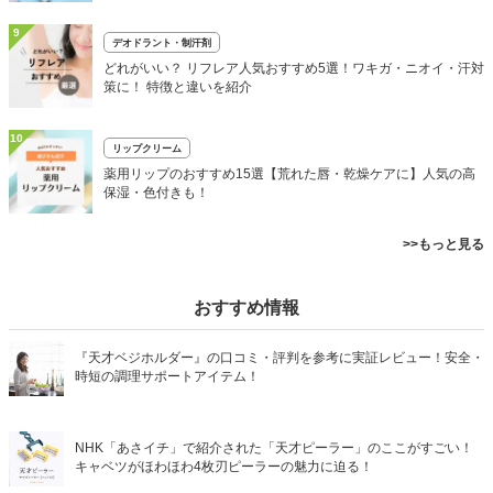
9
デオドラント・制汗剤
どれがいい？ リフレア人気おすすめ5選！ワキガ・ニオイ・汗対
策に！ 特徴と違いを紹介
10
リップクリーム
薬用リップのおすすめ15選【荒れた唇・乾燥ケアに】人気の高
保湿・色付きも！
>>もっと見る
おすすめ情報
『天才ベジホルダー』の口コミ・評判を参考に実証レビュー！安全・
時短の調理サポートアイテム！
NHK「あさイチ」で紹介された「天才ピーラー」のここがすごい！
キャベツがほわほわ4枚刃ピーラーの魅力に迫る！