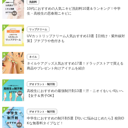
洗顔料
10代におすすめの人気ニキビ洗顔料10選＆ランキング！中学
生・高校生の思春期ニキビに
5
リップクリーム
UVカットリップクリーム人気おすすめ13選【日焼け・紫外線対
策】プチプラや色付きも
6
ネイル
ネイルケアグッズ人気おすすめ17選！ドラッグストアで買える
商品やプレゼント向けアイテムを紹介
7
デオドラント・制汗剤
高校生におすすめの最強制汗剤13選！汗・ニオイをいい匂いへ
【女子＆男子OK】
8
デオドラント・制汗剤
中学生におすすめの制汗剤5選【匂いに悩みはじめたら】校則O
Kな無香料タイプなど！