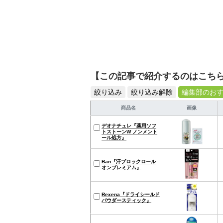
【この記事で紹介するのはこち
絞り込み
絞り込み解除
編集部のお
商品名
画像
デオナチュレ『薬用ソフ
トストーンW ノンメント
ール処方』
Ban『汗ブロックロール
オンプレミアム』
Rexena『ドライシールド
パウダースティック』