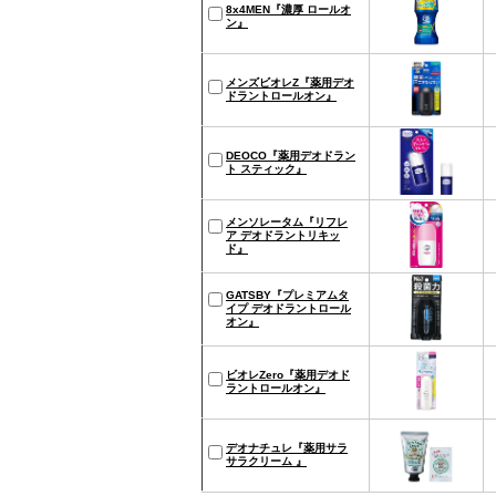
8x4MEN『濃厚 ロールオ
ン』
メンズビオレZ『薬用デオ
ドラントロールオン』
DEOCO『薬用デオドラン
ト スティック』
メンソレータム『リフレ
ア デオドラントリキッ
ド』
GATSBY『プレミアムタ
イプ デオドラントロール
オン』
ビオレZero『薬用デオド
ラントロールオン』
デオナチュレ『薬用サラ
サラクリーム 』