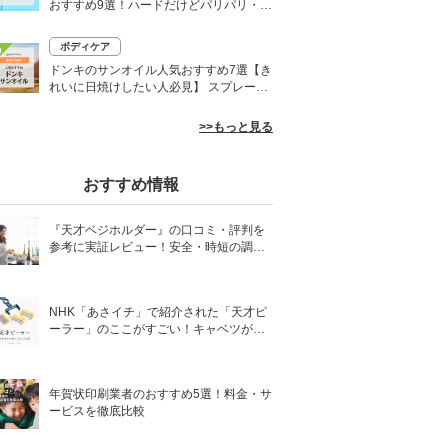
おすすめ9選！ハードだけどパリパリ・白
くならないものも
ボディケア
0
ドンキのサンオイル人気おすすめ7選【き
れいに日焼けしたい人必見】 スプレーや
ローションなど
>>もっと見る
おすすめ情報
『天才ベジホルダー』の口コミ・評判を
参考に実証レビュー！安全・時短の調理
サポートアイテム！
NHK「あさイチ」で紹介された「天才ピ
ーラー」のここがすごい！キャベツがほ
わほわ4枚刃ピーラーの魅力に迫る！
年賀状印刷業者のおすすめ5選！料金・サ
ービスを徹底比較