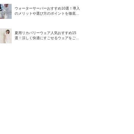
ウォーターサーバーおすすめ10選！導入
のメリットや選び方のポイントを徹底解
説
夏用リカバリーウェア人気おすすめ15
選！涼しく快適にすごせるウェアをご紹
介！
香り
無香料
無香料／せっ
けんの香り
フルーティフ
ローラル／ス
タイリッシュ
ムスク／ベビ
ーパウダー／
無香料