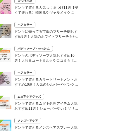
まつげ用品
ドンキで買える人気つけまつげ11選【安
くて盛れる】韓国風やギャルメイクに
ヘアカラー
ドンキに売ってる市販のブリーチ剤おす
すめ9選！人気のホワイトブリーチもセル
フで
ボディソープ・せっけん
ドンキのボディソープ人気おすすめ10
選！大容量ゴートミルクや口コミも【い
い匂いはどれ？】
ヘアカラー
ドンキで買えるカラートリートメントお
すすめ10選！人気のシルバーやピンク、
大容量タイプも
ムダ毛ケアグッズ
ドンキで買えるムダ毛処理アイテム人気
おすすめ11選！シェーバーやカミソリな
どセルフ除毛に便利
メンズヘアケア
ドンキで買えるメンズヘアスプレー人気