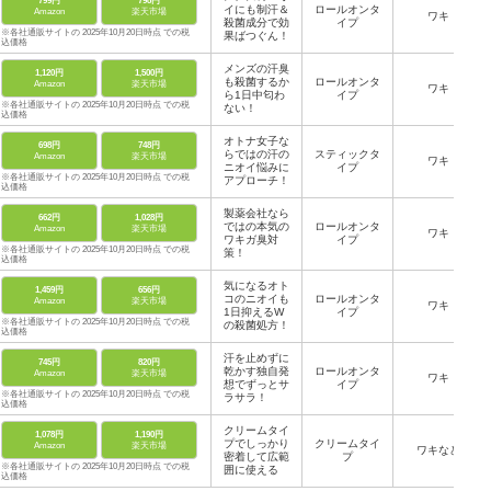
799円
798円
イにも制汗＆
ロールオンタ
Amazon
楽天市場
ワキ
殺菌成分で効
イプ
※各社通販サイトの 2025年10月20日時点 での税
果ばつぐん！
込価格
メンズの汗臭
1,120円
1,500円
も殺菌するか
ロールオンタ
Amazon
楽天市場
ワキ
ら1日中匂わ
イプ
※各社通販サイトの 2025年10月20日時点 での税
ない！
込価格
オトナ女子な
698円
748円
らではの汗の
スティックタ
Amazon
楽天市場
ワキ
ニオイ悩みに
イプ
※各社通販サイトの 2025年10月20日時点 での税
アプローチ！
込価格
製薬会社なら
662円
1,028円
ではの本気の
ロールオンタ
Amazon
楽天市場
ワキ
ワキガ臭対
イプ
※各社通販サイトの 2025年10月20日時点 での税
策！
込価格
気になるオト
1,459円
656円
コのニオイも
ロールオンタ
Amazon
楽天市場
ワキ
1日抑えるW
イプ
※各社通販サイトの 2025年10月20日時点 での税
の殺菌処方！
込価格
汗を止めずに
745円
820円
乾かす独自発
ロールオンタ
Amazon
楽天市場
ワキ
想でずっとサ
イプ
※各社通販サイトの 2025年10月20日時点 での税
ラサラ！
込価格
クリームタイ
1,078円
1,190円
プでしっかり
クリームタイ
Amazon
楽天市場
ワキなど
密着して広範
プ
※各社通販サイトの 2025年10月20日時点 での税
囲に使える
込価格