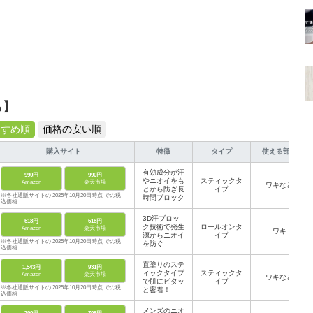
ら】
すすめ順
価格の安い順
購入サイト
特徴
タイプ
使える部分
有効成分が汗
990円
990円
やニオイをも
スティックタ
Amazon
楽天市場
ワキなど
とから防ぎ長
イプ
※各社通販サイトの 2025年10月20日時点 での税
時間ブロック
込価格
3D汗ブロッ
518円
618円
ク技術で発生
ロールオンタ
Amazon
楽天市場
ワキ
源からニオイ
イプ
※各社通販サイトの 2025年10月20日時点 での税
を防ぐ
込価格
直塗りのステ
1,543円
931円
ィックタイプ
スティックタ
Amazon
楽天市場
ワキなど
で肌にピタッ
イプ
※各社通販サイトの 2025年10月20日時点 での税
と密着！
込価格
メンズのニオ