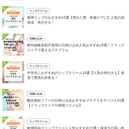
6
リップクリーム
薬用リップのおすすめ15選【荒れた唇・乾燥ケアに】人気の高
保湿・色付きも！
7
日焼け止め
紫外線吸収剤不使用の日焼け止め人気おすすめ16選！ドラッグ
ストアで買えるプチプラも
8
リップクリーム
中学生におすすめのリップクリーム14選【人気の色付きも】保
湿で唇荒れ対策を！
9
日焼け止め
酸化亜鉛フリーの日焼け止めおすすめプチプラ＆デパコス14選
【ドラッグストアや韓国コスメも】
10
リップクリーム
敏感肌向けリップクリーム人気おすすめ15選！保湿力の高い色