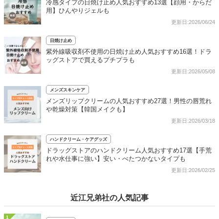
冷感タイプの日焼け止め人気おすすめ13選【顔用・からだ
用】ひんやりジェルも
更新日:2026/06/24
日焼け止め
紫外線吸収剤不使用の日焼け止め人気おすすめ16選！ドラ
ッグストアで買えるプチプラも
更新日:2026/05/08
メンズスキンケア
メンズリップクリームの人気おすすめ27選！男性の唇荒れ
や乾燥対策【韓国メイクも】
更新日:2026/03/18
ハンドクリーム・ケアグッズ
ドラッグストアのハンドクリーム人気おすすめ17選【手荒
れや水仕事に強い】安い・べたつかないタイプも
更新日:2026/02/25
近江兄弟社の人気記事
1