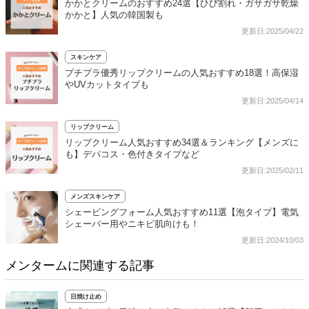
かかとクリームのおすすめ24選【ひび割れ・ガサガサ乾燥
かかと】人気の韓国製も
更新日:2025/04/22
スキンケア
プチプラ優秀リップクリームの人気おすすめ18選！高保湿
やUVカットタイプも
更新日:2025/04/14
リップクリーム
リップクリーム人気おすすめ34選＆ランキング【メンズに
も】デパコス・色付きタイプなど
更新日:2025/02/11
メンズスキンケア
シェービングフォーム人気おすすめ11選【泡タイプ】電気
シェーバー用やニキビ肌向けも！
更新日:2024/10/03
メンタームに関連する記事
日焼け止め