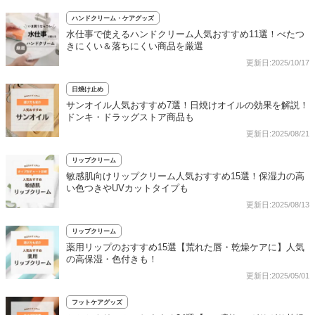
ハンドクリーム・ケアグッズ
水仕事で使えるハンドクリーム人気おすすめ11選！べたつ
きにくい＆落ちにくい商品を厳選
更新日:2025/10/17
日焼け止め
サンオイル人気おすすめ7選！日焼けオイルの効果を解説！
ドンキ・ドラッグストア商品も
更新日:2025/08/21
リップクリーム
敏感肌向けリップクリーム人気おすすめ15選！保湿力の高
い色つきやUVカットタイプも
更新日:2025/08/13
リップクリーム
薬用リップのおすすめ15選【荒れた唇・乾燥ケアに】人気
の高保湿・色付きも！
更新日:2025/05/01
フットケアグッズ