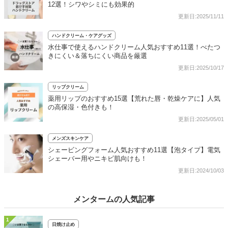
12選！シワやシミにも効果的
更新日:2025/11/11
ハンドクリーム・ケアグッズ
水仕事で使えるハンドクリーム人気おすすめ11選！べたつ
きにくい＆落ちにくい商品を厳選
更新日:2025/10/17
リップクリーム
薬用リップのおすすめ15選【荒れた唇・乾燥ケアに】人気
の高保湿・色付きも！
更新日:2025/05/01
メンズスキンケア
シェービングフォーム人気おすすめ11選【泡タイプ】電気
シェーバー用やニキビ肌向けも！
更新日:2024/10/03
メンタームの人気記事
1
日焼け止め