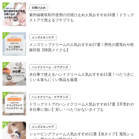
6
日焼け止め
紫外線吸収剤不使用の日焼け止め人気おすすめ16選！ドラッグ
ストアで買えるプチプラも
7
メンズスキンケア
メンズリップクリームの人気おすすめ27選！男性の唇荒れや乾
燥対策【韓国メイクも】
8
ハンドクリーム・ケアグッズ
水仕事で使えるハンドクリーム人気おすすめ11選！べたつきに
くい＆落ちにくい商品を厳選
9
ハンドクリーム・ケアグッズ
ドラッグストアのハンドクリーム人気おすすめ17選【手荒れや
水仕事に強い】安い・べたつかないタイプも
10
メンズスキンケア
シェービングフォーム人気おすすめ11選【泡タイプ】電気シェ