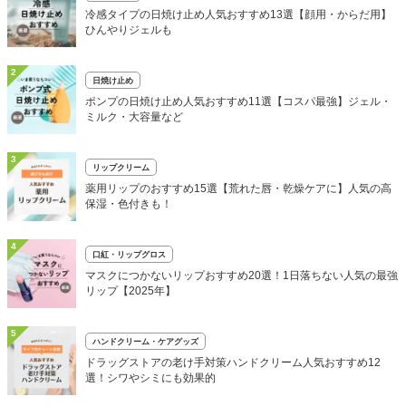
冷感タイプの日焼け止め人気おすすめ13選【顔用・からだ用】
ひんやりジェルも
2
日焼け止め
ポンプの日焼け止め人気おすすめ11選【コスパ最強】ジェル・
ミルク・大容量など
3
リップクリーム
薬用リップのおすすめ15選【荒れた唇・乾燥ケアに】人気の高
保湿・色付きも！
4
口紅・リップグロス
マスクにつかないリップおすすめ20選！1日落ちない人気の最強
リップ【2025年】
5
ハンドクリーム・ケアグッズ
ドラッグストアの老け手対策ハンドクリーム人気おすすめ12
選！シワやシミにも効果的