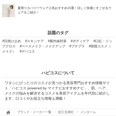
夏用リカバリーウェア人気おすすめ15選！涼しく快適にすごせるウ
ェアをご紹介！
話題のタグ
#日焼け止め
#スキンケア
#紫外線対策
#ボディケア
#口紅・リッ
プグロス
#ベースメイク・メイクアップ
#プチプラ
#韓国コスメ（
メイク）
#デパコス
ハピコスについて
ワタシにぴったりのコスメが見つかる美容専門おすすめ情報サイ
ト「ハピコス powered by マイナビおすすめナビ」。肌、ヘア、
メイクの悩みを解決するコスメ＆美容アイテムを年代別に紹介し
ます。口コミやお役立ち情報も満載！
ブランド・メーカー一覧
近江兄弟社
メンターム