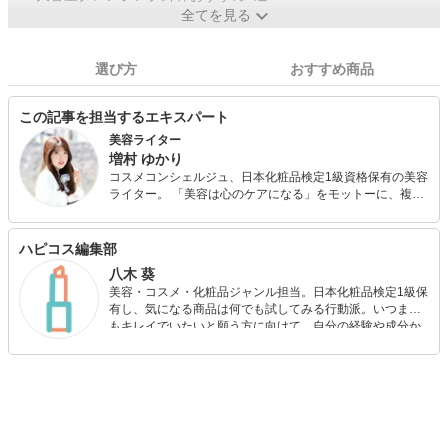
全てを見る
選び方
おすすめ商品
この記事を担当するエキスパート
美容ライター
増村 ゆかり
コスメコンシェルジュ、日本化粧品検定1級資格保有の美容
ライター。 「美容は心のケアになる」をモットーに、複数
のWEBメディアで美容・健康情報を執筆中。コンプレック
スを解消し、チャームポイントをアピールできるコスメ情
報を発信します！
ハピコス編集部
八木 葵
美容・コスメ・化粧品ジャンル担当。日本化粧品検定1級保
有し、気になる商品は何でも試してみる行動派。いつまで
もキレイでいたいと願う方に向けて、自分の経験や成分か
ら”本当におすすめできる”ものを紹介するがモットーです！