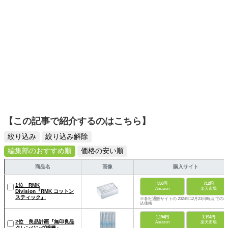
【この記事で紹介するのはこちら】
絞り込み
絞り込み解除
編集部のおすすめ順
価格の安い順
商品名
画像
購入サイト
550円
712円
1位 RMK
Amazon
楽天市場
Division『RMK コットン
スティック』
※各社通販サイトの 2024年12月23日時点 での税
込価格
1,194円
1,194円
2位 良品計画『無印良品
Amazon
楽天市場
クレンジング綿棒』