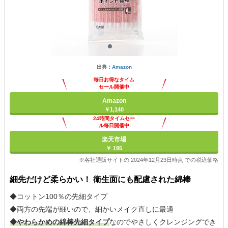
出典：
Amazon
毎日お得なタイム
セール開催中
Amazon
￥1,140
24時間タイムセー
ル毎日開催中
楽天市場
￥ 195
※各社通販サイトの 2024年12月23日時点 での税込価格
細先だけど柔らかい！ 衛生面にも配慮された綿棒
◆コットン100％の先細タイプ
◆両方の先端が細いので、細かいメイク直しに最適
◆やわらかめの綿棒先細タイプ
なのでやさしくクレンジングでき