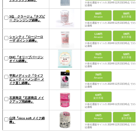
※各社通販サイトの 2024年12月23日時点 での税
込価格
550円
550円
3位 クラージュ『チズビ
Amazon
楽天市場
ー クレンジング綿棒』
※各社通販サイトの 2024年12月23日時点 での税
込価格
1,140円
195円
シャンティ『ロージーロ
Amazon
楽天市場
ーザ ポイント綿棒』
※各社通販サイトの 2024年12月23日時点 での税
込価格
701円
528円
DHC『オリーブバージン
Amazon
楽天市場
オイル綿棒』
※各社通販サイトの 2024年12月23日時点 での税
込価格
750円
平和メディック『ライフ
Amazon
ビューティーメンボー メ
イク直し綿棒』
※各社通販サイトの 2024年12月23日時点 での税
込価格
619円
石原商店『石原商店 メイ
楽天市場
クアップ用綿棒』
※各社通販サイトの 2024年12月23日時点 での税
込価格
195円
194円
山洋『nico soft メイク綿
Amazon
楽天市場
棒』
※各社通販サイトの 2024年12月23日時点 での税
込価格