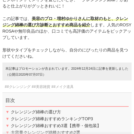
ると仕上がりがグッときれいに！
この記事では、
美容のプロ・増村ゆかりさんに取材のもと、クレン
ジング綿棒の選び方診断とおすすめ商品を紹介
します。人気のROSY
ROSAや無印良品のほか、口コミでも高評価のアイテムをピックアッ
プしています。
形状やタイプをチェックしながら、自分のにぴったりの商品を見つ
けてくださいね。
本記事はプロモーションが含まれています。2024年12月24日に記事を更新しました
（公開日2020年07月07日）
##クレンジング
##美容雑貨
##メイク道具
目次
▼
クレンジング綿棒の選び方
▼
クレンジング綿棒おすすめランキングTOP3
▼
クレンジング綿棒おすすめ3選【携帯・個包装】
▼
大容量クレンジング綿棒おすすめ2選