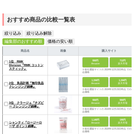
おすすめ商品の比較一覧表
絞り込み
絞り込み解除
編集部のおすすめ順
価格の安い順
商品名
画像
購入サイト
550円
712円
1位 RMK
Amazon
楽天市場
Division『RMK コットン
スティック』
※各社通販サイトの 2024年12月23日時点 での税
込価格
1,194円
1,194円
2位 良品計画『無印良品
Amazon
楽天市場
クレンジング綿棒』
※各社通販サイトの 2024年12月23日時点 での税
込価格
550円
550円
3位 クラージュ『チズビ
Amazon
楽天市場
ー クレンジング綿棒』
※各社通販サイトの 2024年12月23日時点 での税
込価格
1,140円
195円
シャンティ『ロージーロ
Amazon
楽天市場
ーザ ポイント綿棒』
※各社通販サイトの 2024年12月23日時点 での税
込価格