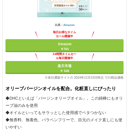
出典：
Amazon
毎日お得なタイム
セール開催中
Amazon
￥701
24時間タイムセー
ル毎日開催中
楽天市場
￥ 528
※各社通販サイトの 2024年12月23日時点 での税込価格
オリーブバージンオイルを配合。化粧直しにぴったり
◆DHCといえば「バージンオリーブオイル」。この綿棒にもオリ
ーブ油のみを使用
◆オイルといってもサラッとした使用感でベタつかない
◆無香料、無着色、パラベンフリーで、目元のメイク直しにも使
いやすい