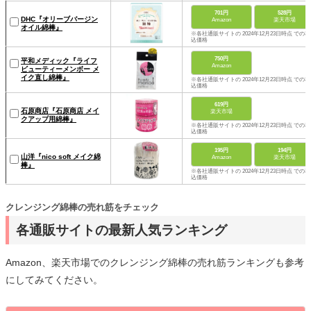
701円
528円
DHC『オリーブバージン
Amazon
楽天市場
オイル綿棒』
※各社通販サイトの 2024年12月23日時点 での税
込価格
750円
平和メディック『ライフ
Amazon
ビューティーメンボー メ
イク直し綿棒』
※各社通販サイトの 2024年12月23日時点 での税
込価格
619円
石原商店『石原商店 メイ
楽天市場
クアップ用綿棒』
※各社通販サイトの 2024年12月23日時点 での税
込価格
195円
194円
山洋『nico soft メイク綿
Amazon
楽天市場
棒』
※各社通販サイトの 2024年12月23日時点 での税
込価格
クレンジング綿棒の売れ筋をチェック
各通販サイトの最新人気ランキング
Amazon、楽天市場でのクレンジング綿棒の売れ筋ランキングも参考
にしてみてください。