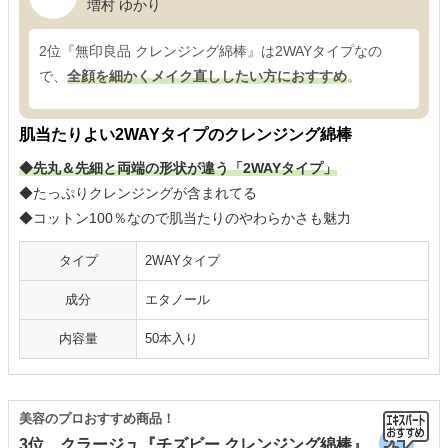
増村 ゆかり
2位『無印良品 クレンジング綿棒』は2WAYタイプなの
で、
全顔を細かくメイク直ししたい方におすすめ
。
肌当たりよい2WAYタイプのクレンジング綿棒
◆先丸＆先細と両端の形状が違う「2WAYタイプ」
◆たっぷりクレンジングが含まれてる
◆コットン100％なので肌当たりのやわらかさも魅力
タイプ
2WAYタイプ
成分
エタノール
内容量
50本入り
美容のプロおすすめ商品！
3位 クラージュ『チズビー クレンジング綿棒』