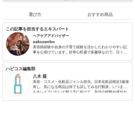
選び方
おすすめ商品
この記事を担当するエキスパート
ヘアケアアドバイザー
sakuranbo
美容師経験や自身の子育て経験を活かしたわかりやすい記
事を心掛けています。好奇心旺盛で多趣味なので、日々学
びながら子どもとともに成長中です。 メイクやヘアアレン
ジが好きなので美容師時代は趣味のカメラでモデルを使っ
た撮影や、コンテストでの入賞経験あり。海外生活を経て
ハピコス編集部
結婚後、子育てと両立して複数媒体でライター活動してい
八木 葵
ます。 忙しくても手抜きでもおしゃれを楽しみたい、そん
美容・コスメ・化粧品ジャンル担当。日本化粧品検定1級保
な女性を応援します！ ◆美容師免許◆ヘアケアマイスター
有し、気になる商品は何でも試してみる行動派。いつまで
もキレイでいたいと願う方に向けて、自分の経験や成分か
ら”本当におすすめできる”ものを紹介するがモットーです！