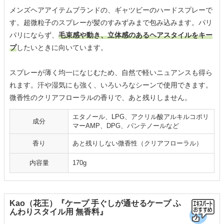
メンズヘアアイテムブランドの、ギャツビーのハードスプレーで
す。超微粒子のスプレーが髪のすみずみまで包み込みます。パリ
パリにならず、
毛束感や動き、立体感のあるヘアスタイルをキー
プ
したいときに向いています。
スプレーが薄く均一になじむため、自然で軽いニュアンスも得ら
れます。汗や湿気にも強く、いろいろなシーンで使用できます。
微香性のクリアフローラルの香りで、あと残りしません。
エタノール、LPG、アクリル酸アルキルコポリ
成分
マーAMP、DPG、パンテノールなど
香り
あと残りしない微香性（クリアフローラル）
内容量
170g
Kao（花王）『ケープ 手ぐしが通せるケープ ふ
んわりスタイル用 無香料』