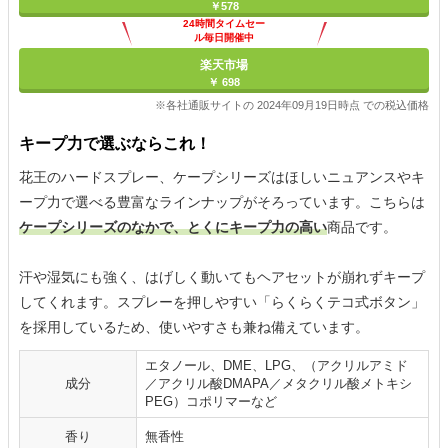
￥578
24時間タイムセー
ル毎日開催中
楽天市場
￥ 698
※各社通販サイトの 2024年09月19日時点 での税込価格
キープ力で選ぶならこれ！
花王のハードスプレー、ケープシリーズはほしいニュアンスやキ
ープ力で選べる豊富なラインナップがそろっています。こちらは
ケープシリーズのなかで、とくにキープ力の高い
商品です。
汗や湿気にも強く、はげしく動いてもヘアセットが崩れずキープ
してくれます。スプレーを押しやすい「らくらくテコ式ボタン」
を採用しているため、使いやすさも兼ね備えています。
エタノール、DME、LPG、（アクリルアミド
成分
／アクリル酸DMAPA／メタクリル酸メトキシ
PEG）コポリマーなど
香り
無香性