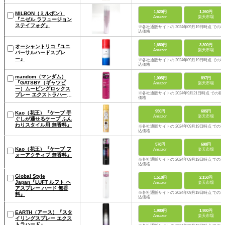
1,520円
1,260円
MILBON（ミルボン）
Amazon
楽天市場
『ニゼル ラフュージョン
ステイフォグ』
※各社通販サイトの 2024年09月19日時点 での税
込価格
1,650円
3,300円
オーシャントリコ『ユニ
Amazon
楽天市場
バーサルハードスプレ
ー』
※各社通販サイトの 2024年09月19日時点 での税
込価格
mandom（マンダム）
1,005円
897円
『GATSBY（ギャツビ
Amazon
楽天市場
ー）ムービングロックス
※各社通販サイトの 2024年9月21日時点 での税
プレー エクストラハー
価格
ド』
950円
685円
Kao（花王）『ケープ 手
Amazon
楽天市場
ぐしが通せるケープ ふん
わりスタイル用 無香料』
※各社通販サイトの 2024年09月19日時点 での税
込価格
578円
698円
Kao（花王）『ケープ フ
Amazon
楽天市場
ォーアクティブ 無香料』
※各社通販サイトの 2024年09月19日時点 での税
込価格
Global Style
1,518円
2,158円
Japan『LUFT ルフト ヘ
Amazon
楽天市場
アスプレー ハード 無香
※各社通販サイトの 2024年09月19日時点 での税
料』
込価格
1,980円
1,980円
EARTH（アース）『スタ
Amazon
楽天市場
イリングスプレー エクス
トラハード』