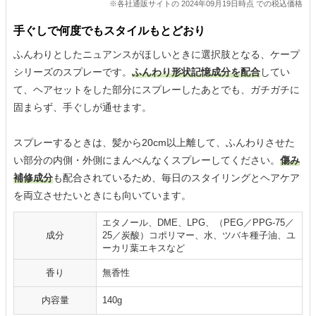
※各社通販サイトの 2024年09月19日時点 での税込価格
手ぐしで何度でもスタイルもとどおり
ふんわりとしたニュアンスがほしいときに選択肢となる、ケープ
シリーズのスプレーです。
ふんわり形状記憶成分を配合
してい
て、ヘアセットをした部分にスプレーしたあとでも、ガチガチに
固まらず、手ぐしが通せます。
スプレーするときは、髪から20cm以上離して、ふんわりさせた
い部分の内側・外側にまんべんなくスプレーしてください。
傷み
補修成分
も配合されているため、毎日のスタイリングとヘアケア
を両立させたいときにも向いています。
エタノール、DME、LPG、（PEG／PPG-75／
成分
25／炭酸）コポリマー、水、ツバキ種子油、ユ
ーカリ葉エキスなど
香り
無香性
内容量
140g