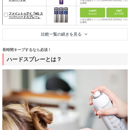
※各社通販サイトの 2024年09月19日時点 での税
込価格
2,580円
708円
ファイントゥデイ『HG ス
Amazon
楽天市場
ーパーハードスプレー』
※各社通販サイトの 2024年09月19日時点 での税
込価格
比較一覧の続きを見る
長時間キープするなら必須！
ハードスプレーとは？