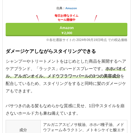
出典：
Amazon
毎日お得なタイム
セール開催中
Amazon
￥2,000
※各社通販サイトの 2024年09月19日時点 での税込価格
ダメージケアしながらスタイリングできる
シャンプーやトリートメントをはじめとした商品を展開するヘア
ケアブランド、「ラックス」のハードスプレーです。
ホホバオイ
ル、アルガンオイル、メドウフラワーパールの3つの美容成分
を
配合しているため、スタイリングをすると同時に髪のダメージケ
アもできます。
パサつきのある髪もなめらかな質感に見せ、1日中スタイルを崩
さないホールド力も兼ね備えています。
アルガニアスピノサ核油、ホホバ種子油、メド
成分
ウフォーム-δ-ラクトン、メトキシケイヒ酸エチ