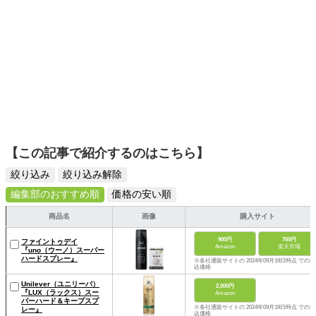
【この記事で紹介するのはこちら】
絞り込み
絞り込み解除
編集部のおすすめ順
価格の安い順
商品名
画像
購入サイト
900円
760円
ファイントゥデイ
Amazon
楽天市場
『uno（ウーノ）スーパー
ハードスプレー』
※各社通販サイトの 2024年09月19日時点 での税
込価格
Unilever（ユニリーバ）
2,000円
『LUX（ラックス）スー
Amazon
パーハード＆キープスプ
※各社通販サイトの 2024年09月19日時点 での税
レー』
込価格