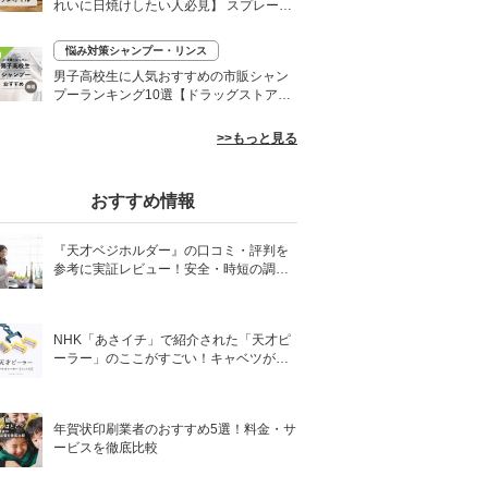
れいに日焼けしたい人必見】 スプレーや
ローションなど
悩み対策シャンプー・リンス
0
男子高校生に人気おすすめの市販シャン
プーランキング10選【ドラッグストア】
さらさらヘアに
>>もっと見る
おすすめ情報
『天才ベジホルダー』の口コミ・評判を
参考に実証レビュー！安全・時短の調理
サポートアイテム！
NHK「あさイチ」で紹介された「天才ピ
ーラー」のここがすごい！キャベツがほ
わほわ4枚刃ピーラーの魅力に迫る！
年賀状印刷業者のおすすめ5選！料金・サ
ービスを徹底比較