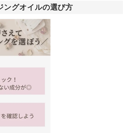
バラ果実
ジングオイルの選び方
油）、パパイ
ヤシードオイ
ル、ほか