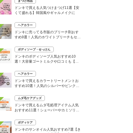
まつげ用品
ドンキで買える人気つけまつげ11選【安
くて盛れる】韓国風やギャルメイクに
ヘアカラー
ドンキに売ってる市販のブリーチ剤おす
すめ9選！人気のホワイトブリーチもセル
フで
ボディソープ・せっけん
ドンキのボディソープ人気おすすめ10
選！大容量ゴートミルクや口コミも【い
い匂いはどれ？】
ヘアカラー
ドンキで買えるカラートリートメントお
すすめ10選！人気のシルバーやピンク、
大容量タイプも
ムダ毛ケアグッズ
ドンキで買えるムダ毛処理アイテム人気
おすすめ11選！シェーバーやカミソリな
どセルフ除毛に便利
ボディケア
ドンキのサンオイル人気おすすめ7選【き