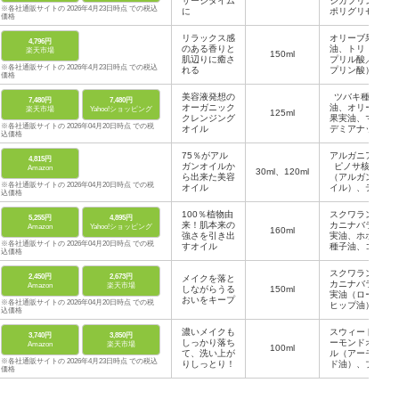
サージタイム
ジカプリン酸
※各社通販サイトの 2026年4月23日時点 での税込
に
ポリグリセリ
価格
ル－６、ジイ
ソステアリン
リラックス感
オリーブ果実
4,796円
酸ポリグリセ
のある香りと
油、トリ（カ
楽天市場
150ml
リル－１０
肌辺りに癒さ
プリル酸／カ
など
※各社通販サイトの 2026年4月23日時点 での税込
れる
プリン酸）グ
価格
リセリル、セ
スキオレイン
美容液発想の
ツバキ種子
7,480円
7,480円
酸ポリグリセ
オーガニック
油、オリーブ
楽天市場
Yahoo!ショッピング
125ml
リル－２、ホ
クレンジング
果実油、マカ
ホバ種子油
※各社通販サイトの 2026年04月20日時点 での税
オイル
デミアナッツ
など
込価格
油、ヒマワリ
種子油、コメ
75％がアル
アルガニアス
4,815円
胚芽油、パー
ガンオイルか
ピノサ核油
Amazon
30ml、120ml
ム油、ブドウ
ら出来た美容
（アルガンオ
種子油、ルリ
※各社通販サイトの 2026年04月20日時点 での税
オイル
イル）、テト
ジサ種子油
込価格
ラオレイン酸
など
ソルベス-3
100％植物由
スクワラン、
5,255円
4,895円
0、セスキオ
来！肌本来の
カニナバラ果
Amazon
Yahoo!ショッピング
160ml
レイン酸ソル
強さを引き出
実油、ホホバ
ビタン、香
※各社通販サイトの 2026年04月20日時点 での税
すオイル
種子油、コメ
料、ほか
込価格
ヌカ油、ヘチ
マ葉エキス、
スクワラン、
2,450円
2,673円
メイクを落と
ゲットウ葉
カニナバラ果
Amazon
楽天市場
しながらうる
150ml
油、センチフ
実油（ローズ
おいをキープ
ォリアバラ花
※各社通販サイトの 2026年04月20日時点 での税
ヒップ油）、
油、ほか
込価格
ホホバ種子
油、チャ種子
濃いメイクも
スウィートア
3,740円
3,850円
油、コメヌカ
しっかり落ち
ーモンドオイ
Amazon
楽天市場
100ml
油、水、水添
て、洗い上が
ル（アーモン
レシチン、ほ
※各社通販サイトの 2026年4月23日時点 での税込
りしっとり！
ド油）、ブド
か
価格
ウ種子油、ロ
ーズヒップオ
イル（カニナ