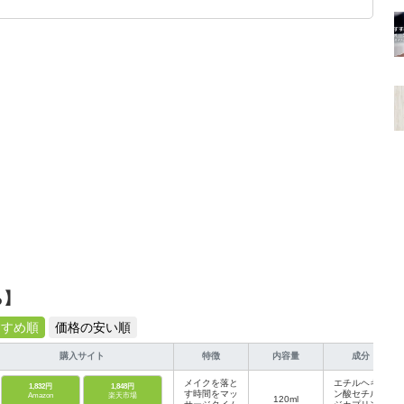
です！
ら】
すすめ順
価格の安い順
購入サイト
特徴
内容量
成分
メイクを落と
エチルヘキサ
1,832円
1,848円
す時間をマッ
ン酸セチル、
Amazon
楽天市場
120ml