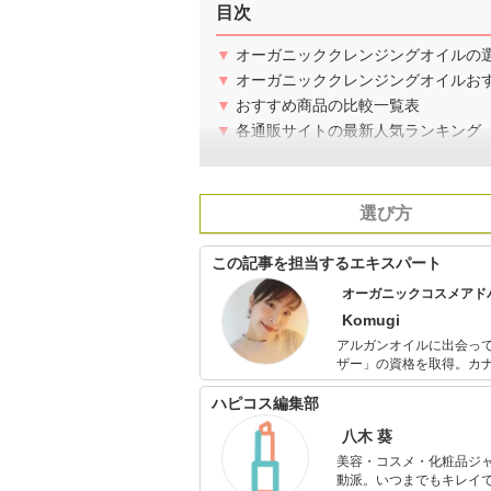
目次
▼
オーガニッククレンジングオイルの
▼
オーガニッククレンジングオイルお
▼
おすすめ商品の比較一覧表
▼
各通販サイトの最新人気ランキング
選び方
この記事を担当するエキスパート
オーガニックコスメアド
Komugi
アルガンオイルに出会っ
ザー」の資格を取得。カ
く自然療法に感動してか
身のオーガニックコスメ
ハピコス編集部
八木 葵
美容・コスメ・化粧品ジ
動派。いつまでもキレイで