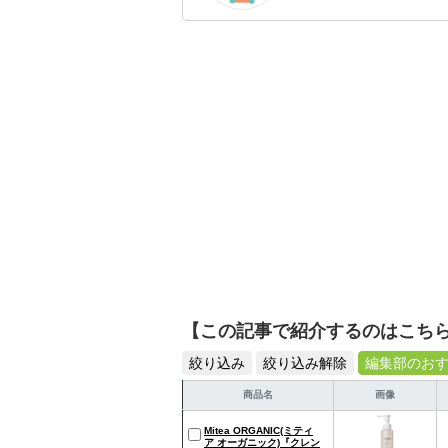
のを紹介するがモットー
【この記事で紹介するのはこち
絞り込み
絞り込み解除
編集部のお
商品名
画像
Mitea ORGANIC(ミティ
ア オーガニック)『クレン