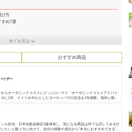
選び方
1
すすめ7選
全てを見る
おすすめ商品
バイザー
てからオーガニックコスメにどっぷりハマり「オーガニックコスメアドバイ
ナダに1年、ドイツを中心としたヨーロッパでの生活を1年経験。海外に根付
ら、ハーブやフラワーエッセンス、オーガニックコスメについて勉強中。自
ブログで日々情報を発信しています。
ャンル担当。日本化粧品検定1級保有し、気になる商品は何でも試してみる行
いたいと願う方に向けて、自分の経験や成分から”本当におすすめできる”も