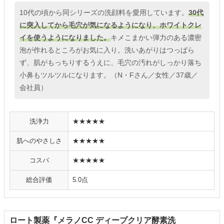
10代の頃から同シリーズの洗顔料を愛用しています。
30代
に突入してから毛穴が気になるようになり、ホワイトクレ
イを使うようになりました。
キメこまかい弾力のある濃密
泡が作れるところがお気に入り。洗いあがりはつっぱら
ず、肌がもっちりするうえに、毛穴の汚れがしっかり落ち
小鼻もツルツルになります。（N・Fさん／女性／37歳／
会社員）
洗浄力
★★★★★
肌へのやさしさ
★★★★★
コスパ
★★★★★
総合評価
5.0点
ロート製薬『メラノCC ディープクリア酵素洗