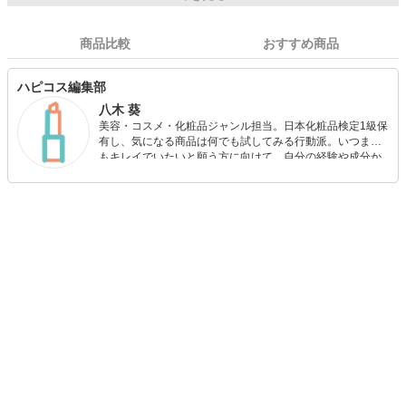
商品比較
おすすめ商品
ハピコス編集部
八木 葵
美容・コスメ・化粧品ジャンル担当。日本化粧品検定1級保
有し、気になる商品は何でも試してみる行動派。いつまで
もキレイでいたいと願う方に向けて、自分の経験や成分か
ら”本当におすすめできる”ものを紹介するがモットーです！