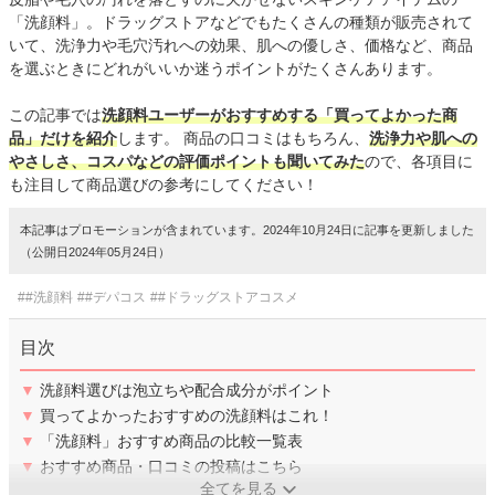
「洗顔料」。ドラッグストアなどでもたくさんの種類が販売されて
いて、洗浄力や毛穴汚れへの効果、肌への優しさ、価格など、商品
を選ぶときにどれがいいか迷うポイントがたくさんあります。
この記事では
洗顔料ユーザーがおすすめする「買ってよかった商
品」だけを紹介
します。 商品の口コミはもちろん、
洗浄力や肌への
やさしさ、コスパなどの評価ポイントも聞いてみた
ので、各項目に
も注目して商品選びの参考にしてください！
本記事はプロモーションが含まれています。2024年10月24日に記事を更新しました
（公開日2024年05月24日）
##洗顔料
##デパコス
##ドラッグストアコスメ
目次
▼
洗顔料選びは泡立ちや配合成分がポイント
▼
買ってよかったおすすめの洗顔料はこれ！
▼
「洗顔料」おすすめ商品の比較一覧表
▼
おすすめ商品・口コミの投稿はこちら
全てを見る