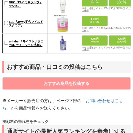
DHC『DHCミネラルウォ
Amazon
楽天市場
ッシュ』
※各社通販サイトの 2024年10月23日時点 での税
込価格
1,980円
LLL『3Way毛穴マイルド
楽天市場
スクラブ』
※各社通販サイトの 2024年10月23日時点 での税
込価格
1,180円
1,320円
unlabel『モイストボタニ
Amazon
楽天市場
カル ナイトジェル洗顔』
※各社通販サイトの 2024年10月23日時点 での税
込価格
おすすめ商品・口コミの投稿はこちら
おすすめ商品を投稿する
※メーカーや販売店の方は、ページ下部の「
お問い合わせはこち
ら
」から商品情報をお送りください。
洗顔料の売れ筋をチェック
通販サイトの最新人気ランキングを参考にする