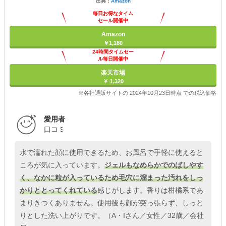
出典：
Amazon
毎日お得なタイム
セール開催中
Amazon
￥1,180
24時間タイムセー
ル毎日開催中
楽天市場
￥ 1,320
※各社通販サイトの 2024年10月23日時点 での税込価格
愛用者
口コミ
水で濡れた顔に使用できるため、お風呂で手軽に使えると
ころが気に入っています。
ジェルもなめらかでのばしやす
く、なかに粒が入っているため毛穴に溜まった汚れをしっ
かりととってくれている
感じがします。香りは柑橘系であ
まりきつくありません。使用後も顔が突っ張らず、しっと
りとした洗い上がりです。（A・Iさん／女性／32歳／会社