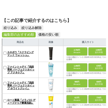
【この記事で紹介するのはこちら】
絞り込み
絞り込み解除
編集部のおすすめ順
価格の安い順
商品名
画像
購入サイト
2,750円
2,880円
カネボウ『スクラビング
Amazon
楽天市場
マッド ウォッシュ』
※各社通販サイトの 2024年10月23日時点 での税
込価格
1,490円
678円
ファイントゥデイ『洗顔
Amazon
楽天市場
専科 パーフェクトホイッ
プ アクネケア』
※各社通販サイトの 2024年10月23日時点 での税
込価格
980円
600円
ファイントゥデイ『洗顔
Amazon
楽天市場
専科 パーフェクトホイッ
プ ホワイトクレイ』
※各社通販サイトの 2024年10月23日時点 での税
込価格
617円
770円
ロート製薬『メラノCC デ
Amazon
楽天市場
ィープクリア酵素洗顔』
※各社通販サイトの 2024年10月24日時点 での税
込価格