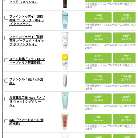
マッド ウォッシュ』
※各社通販サイトの 2024年10月23日時点 での税
込価格
1,490円
678円
ファイントゥデイ『洗顔
Amazon
楽天市場
専科 パーフェクトホイッ
プ アクネケア』
※各社通販サイトの 2024年10月23日時点 での税
込価格
980円
600円
ファイントゥデイ『洗顔
Amazon
楽天市場
専科 パーフェクトホイッ
プ ホワイトクレイ』
※各社通販サイトの 2024年10月23日時点 での税
込価格
617円
770円
ロート製薬『メラノCC デ
Amazon
楽天市場
ィープクリア酵素洗顔』
※各社通販サイトの 2024年10月24日時点 での税
込価格
1,320円
1,320〜円
ファンケル『泥ジェル洗
Amazon
楽天市場
顔』
※各社通販サイトの 2024年10月23日時点 での税
込価格
4,200円
3,980円
常盤薬品工業 NOV『ノブ
Amazon
楽天市場
Ⅲ ウォッシングクリー
ム』
※各社通販サイトの 2024年10月23日時点 での税
込価格
1,100円
1,100円
pdc『ワフードメイド 酒
Amazon
楽天市場
粕洗顔』
※各社通販サイトの 2024年10月23日時点 での税
込価格
2,200円
1,540円