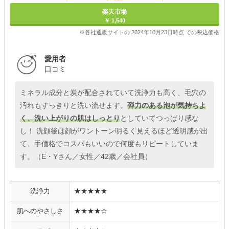
楽天市場
￥ 1,540
※各社通販サイトの 2024年10月23日時点 での税込価格
愛用者
口コミ
ミネラル成分と炭が配合されていて洗浄力も高く、毛穴の
汚れもすっきりと洗い流せます。
弾力のある泡が気持ちよ
く、洗い上がりの肌はしっとり
としていてつっぱり感な
し！ 洗顔後は顔がワントーン明るく見えるほど透明感が出
て、手価格でコスパもいいので何度もリピートしていま
す。（E・Yさん／女性／42歳／会社員）
洗浄力
★★★★★
肌へのやさしさ
★★★★☆