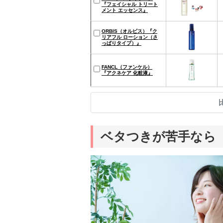
『フェイシャル トリート
メント エッセンス』
ORBIS（オルビス）『ク
リアフル ローション（さ
っぱりタイプ）』
FANCL（ファンケル）
『アクネケア 化粧液』
ベタつきが苦手なら