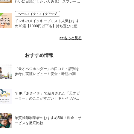
れいに日焼けしたい人必見】 スプレーや
ローションなど
ベースメイク・メイクアップ
0
ドンキのメイクキープミスト人気おすす
め10選【1000円以下も】持ち運びに便利
なプチプラなど
>>もっと見る
おすすめ情報
『天才ベジホルダー』の口コミ・評判を
参考に実証レビュー！安全・時短の調理
サポートアイテム！
NHK「あさイチ」で紹介された「天才ピ
ーラー」のここがすごい！キャベツがほ
わほわ4枚刃ピーラーの魅力に迫る！
年賀状印刷業者のおすすめ5選！料金・サ
ービスを徹底比較