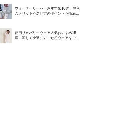
ウォーターサーバーおすすめ10選！導入
のメリットや選び方のポイントを徹底解
説
夏用リカバリーウェア人気おすすめ15
選！涼しく快適にすごせるウェアをご紹
介！
アルコール成
ノンコメドジ
オイルフリー
医薬部外品
分配合
ェニック
-
-
○
テスト済み