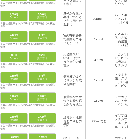
キメを整えて
リチン酸ジカ
※各社通販サイトの 2024年6月24日時点 での税込
くれる
リウム、アセ
価格
チル化ヒアル
ロン酸ナトリ
爽やかな使い
6,800円
5,500円
ハトムギエキ
ウム など
心地でハリと
Amazon
楽天市場
330mL
スとハトムギ
ツヤに満ちた
オイル
※各社通販サイトの 2024年6月24日時点 での税込
お肌に！
価格
3-O-エチルア
1,194円
873円
Wの有効成分
スコルビン酸
Amazon
楽天市場
で美白もニキ
170ml
（高浸透ビタ
ビもケア！
※各社通販サイトの 2024年6月24日時点 での税込
ミンC誘導
価格
体）、グリチ
ルリチン酸ジ
天然由来10
セラミドN
791円
790円
カリウム な
0%にこだわ
P、ヒアルロ
Amazon
楽天市場
300ml
ど
った無印の化
ン酸Na、グ
※各社通販サイトの 2024年6月24日時点 での税込
粧水
リチルリチン
価格
酸2K など
トラネキサム
1,369円
975円
美容液のよう
酸、グリチル
Amazon
楽天市場
にリッチな成
170ml
リチン酸2
分を配合
※各社通販サイトの 2024年6月24日時点 での税込
K、ビタミン
価格
Cリン酸M
g、加水分解
1,420円
1,655円
肌荒れやカサ
ユーカリエキ
ヒアルロン
Amazon
楽天市場
つきを繰り返
150ml
酸、ヒアルロ
ス、アラント
しがちな肌に
ン酸Na-2 な
イン など
※各社通販サイトの 2024年6月24日時点 での税込
ど
価格
イソプロピル
2,860円
2,420円
繰り返す肌荒
メチルフェノ
Amazon
楽天市場
れとニキビの
500ml など
ール、グリチ
予防に
※各社通販サイトの 2024年6月24日時点 での税込
ルリチン酸二
価格
カリウム な
ど
13,500円
18,788円
SK-IIにしか
ガラクトミセ