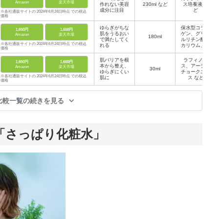
Amazon
楽天市場
作れない美容
230ml など
ス培養液 な
成分に注目
ど
※各社通販サイトの 2024年6月24日時点 での税込
価格
ゆらぎがちな
保水型コラー
1,650円
1,650円
肌をうるおい
ゲン、グリチ
Amazon
楽天市場
180ml
で満たしてく
ルリチン酸ジ
※各社通販サイトの 2024年6月24日時点 での税込
れる
カリウム、紫
価格
根エキス な
ど
肌バリアを根
ラフィノー
1,650円
1,600円
本から整え、
ス、アーティ
Amazon
楽天市場
30ml
ゆらぎにくい
チョークエキ
※各社通販サイトの 2024年6月24日時点 での税込
肌に
ス など
価格
比較一覧の続きを見る
「さっぱり化粧水」