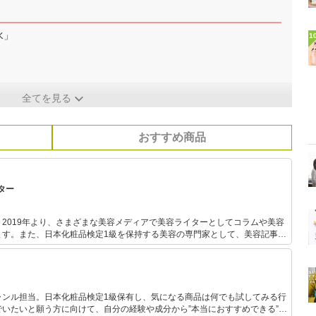
水」
1
全てを見る
おすすめ商品
ター
2019年より、さまざまな美容メディアで美容ライターとしてコラムや美容
ます。また、日本化粧品検定1級を保持する美容の専門家として、美容記事の
。さらに、自身で美容サイトを運営し、自身の経験をもとにした「丁寧で優
ケア」について発信しています。
ャンル担当。日本化粧品検定1級保有し、気になる商品は何でも試してみる行
いたいと願う方に向けて、自分の経験や成分から”本当におすすめできる”も