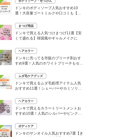
ボディソープ・せっけん
ドンキのボディソープ人気おすすめ10
選！大容量ゴートミルクや口コミも【い
い匂いはどれ？】
まつげ用品
ドンキで買える人気つけまつげ11選【安
くて盛れる】韓国風やギャルメイクに
ヘアカラー
ドンキに売ってる市販のブリーチ剤おす
すめ9選！人気のホワイトブリーチもセル
フで
ムダ毛ケアグッズ
ドンキで買えるムダ毛処理アイテム人気
おすすめ11選！シェーバーやカミソリな
どセルフ除毛に便利
ヘアカラー
ドンキで買えるカラートリートメントお
すすめ10選！人気のシルバーやピンク、
大容量タイプも
ボディケア
ドンキのサンオイル人気おすすめ7選【き