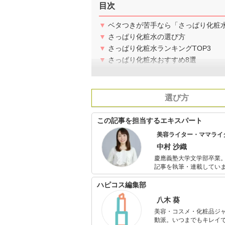
目次
▼
ベタつきが苦手なら「さっぱり化粧
▼
さっぱり化粧水の選び方
▼
さっぱり化粧水ランキングTOP3
▼
さっぱり化粧水おすすめ8選
選び方
この記事を担当するエキスパート
美容ライター・ママライ
中村 沙織
慶應義塾大学文学部卒業。
記事を執筆・連載してい
監修にも携わっています
しいスキンケア・ボディ
ハピコス編集部
八木 葵
美容・コスメ・化粧品ジ
動派。いつまでもキレイで