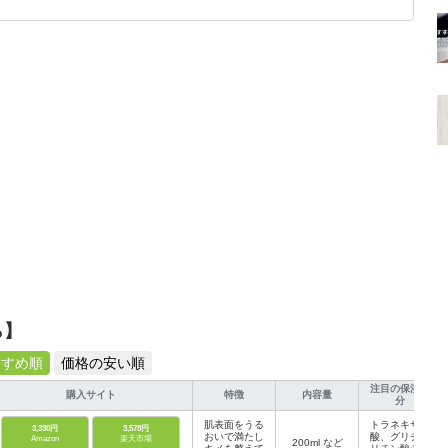
です！
ら】
すすめ順
価格の安い順
注目の保湿成
購入サイト
特徴
内容量
分
肌表面をうる
トラネキサム
3,330円
3,578円
おいで満たし
酸、グリチル
Amazon
楽天市場
200ml など