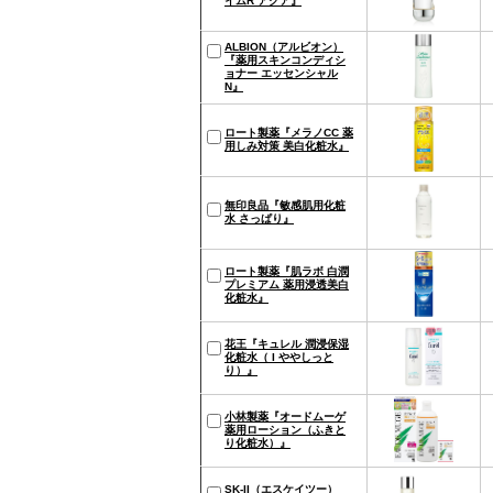
イムR アクア』
ALBION（アルビオン）
『薬用スキンコンディシ
ョナー エッセンシャル
N』
ロート製薬『メラノCC 薬
用しみ対策 美白化粧水』
無印良品『敏感肌用化粧
水 さっぱり』
ロート製薬『肌ラボ 白潤
プレミアム 薬用浸透美白
化粧水』
花王『キュレル 潤浸保湿
化粧水（ I ややしっと
り）』
小林製薬『オードムーゲ
薬用ローション（ふきと
り化粧水）』
SK-II（エスケイツー）