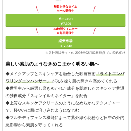
毎日お得なタイム
セール開催中
Amazon
￥7,100
24時間タイムセー
ル毎日開催中
楽天市場
￥ 7,230
※各社通販サイトの 2026年02月02日時点 での税込価格
美しい素肌のようなきめこまかく明るい肌へ
◆メイクアップとスキンケアを融合した独自技術
「ライトエンパ
ワリングエンハンサー」
が光を操り肌の輝きを高めてくれる
◆世界中から厳選し磨きぬかれた成分を凝縮したスキンケア共通
の独自成分「スキンイルミネイター」を配合
◆上質なスキンケアクリームのようになめらかなテクスチャー
で、軽やかに肌に溶け込むようになじむ
◆マルチディフェンス機能によって紫外線や花粉など日中の外的
悪影響から素肌を守ってくれる