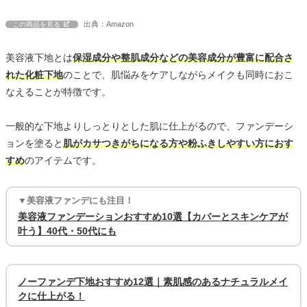
出典：Amazon
この商品を見る
美容液下地とは
保湿成分や整肌成分などの美容成分が豊富に配合さ
れた化粧下地
のことで、肌悩みをケアしながらメイクも同時におこ
なえることが特徴です。
一般的な下地よりしっとりとした肌に仕上がるので、ファンデーシ
ョンを塗ると
肌がカサつきがちになる方や粉ふきしやすい方におす
すめ
のアイテムです。
▼美容液ファンデにも注目！
美容液ファンデーションおすすめ10選【カバーとスキンケアが
叶う】40代・50代にも
ノーファンデ下地おすすめ12選｜素肌感のあるナチュラルメイ
クに仕上がる！