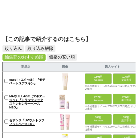
【この記事で紹介するのはこちら】
絞り込み
絞り込み解除
編集部のおすすめ順
価格の安い順
商品名
画像
購入サイト
1,803円
1,754円
excel（エクセル）『モチ
Amazon
楽天市場
ベートユアスキン』
※各社通販サイトの 2026年02月02日時点 での税
込価格
MAQUILLAGE（マキアー
2,970円
2,959円
ジュ）『ドラマティック
Amazon
楽天市場
スキンセンサーベース
※各社通販サイトの 2026年02月02日時点 での税
NEO』
込価格
748円
748円
セザンヌ『UVウルトラフ
Amazon
楽天市場
ィットベースEX』
※各社通販サイトの 2026年02月02日時点 での税
込価格
1,109円
1,430円