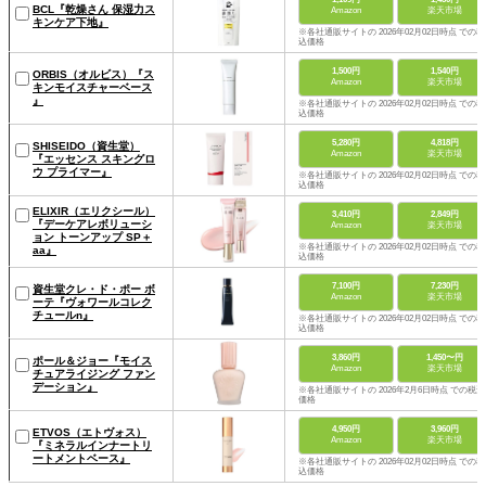
BCL『乾燥さん 保湿力ス
Amazon
楽天市場
キンケア下地』
※各社通販サイトの 2026年02月02日時点 での税
込価格
1,500円
1,540円
ORBIS（オルビス）『ス
Amazon
楽天市場
キンモイスチャーベース
』
※各社通販サイトの 2026年02月02日時点 での税
込価格
5,280円
4,818円
SHISEIDO（資生堂）
Amazon
楽天市場
『エッセンス スキングロ
ウ プライマー』
※各社通販サイトの 2026年02月02日時点 での税
込価格
ELIXIR（エリクシール）
3,410円
2,849円
『デーケアレボリューシ
Amazon
楽天市場
ョン トーンアップ SP＋
※各社通販サイトの 2026年02月02日時点 での税
aa』
込価格
7,100円
7,230円
資生堂クレ・ド・ポー ボ
Amazon
楽天市場
ーテ『ヴォワールコレク
チュールn』
※各社通販サイトの 2026年02月02日時点 での税
込価格
3,860円
1,450〜円
ポール＆ジョー『モイス
Amazon
楽天市場
チュアライジング ファン
デーション』
※各社通販サイトの 2026年2月6日時点 での税込
価格
4,950円
3,960円
ETVOS（エトヴォス）
Amazon
楽天市場
『ミネラルインナートリ
ートメントベース』
※各社通販サイトの 2026年02月02日時点 での税
込価格