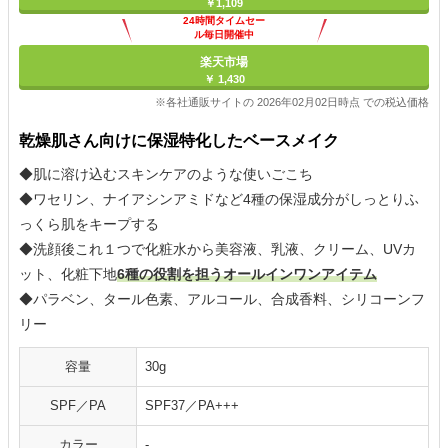
￥1,109
24時間タイムセー
ル毎日開催中
楽天市場
￥ 1,430
※各社通販サイトの 2026年02月02日時点 での税込価格
乾燥肌さん向けに保湿特化したベースメイク
◆肌に溶け込むスキンケアのような使いごこち
◆ワセリン、ナイアシンアミドなど4種の保湿成分がしっとりふ
っくら肌をキープする
◆洗顔後これ１つで化粧水から美容液、乳液、クリーム、UVカ
ット、化粧下地
6種の役割を担うオールインワンアイテム
◆パラベン、タール色素、アルコール、合成香料、シリコーンフ
リー
容量
30g
SPF／PA
SPF37／PA+++
カラー
-