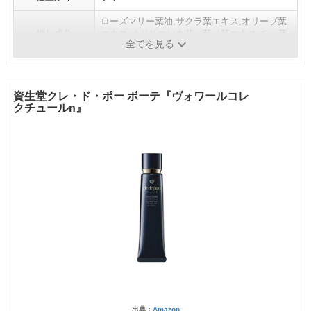
ローズマリー葉油,サクラ葉エキス,オリーブ葉
推し成分
エキス,オドリコソウ花／葉／茎エキス,チャ葉
全てを見る
エキス,アセチルヒアルロン酸Ｎａ
資生堂クレ・ド・ポー ボーテ『ヴォワールコレ
クチュールn』
出典：
Amazon