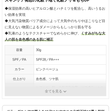
スキンケア発想の化粧下地で化粧ノリ＆もちUP
◆保湿効果の高いヒアルロン酸とハチミツを配合し、高いうるお
い効果を実現
◆大気汚染物質バリア成分によって大気中のちりやほこりなど目
に見えない物質によるダメージからもしっかり肌を守る
◆乳液のようなテクスチャーでなめらかに伸び、
くすみがちな大
人の肌を血色感のある肌に補正
容量
30g
SPF／PA
SPF28／PA+++
カラー
ピンクベージュ
仕上がり
血色感、ツヤ肌
ヒアルロン酸、大気汚染物質バリア成分（ホウ
推し成分
全てを見る
ケイ酸（Ca、Na）、酸化銀）など