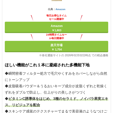
出典：
Amazon
毎日お得なタイム
セール開催中
Amazon
￥1,803
24時間タイムセー
ル毎日開催中
楽天市場
￥ 1,754
※各社通販サイトの 2026年02月02日時点 での税込価格
ほしい機能がこれ１本に凝縮された多機能下地
◆瞬間密着フィルター処方で毛穴やくすみをカバーしながら自然
にトーンアップ
◆皮脂吸着パウダー＆うるおいキープ成分が皮脂くずれと乾燥く
ずれをダブルで防止し、仕上がりの美しさがつづく
◆
ビタミンC誘導体をはじめ、3種のセラミド、ノイバラ果実エキ
ス、リピジュアを配合
◆スキンケア感覚のテクスチャーでまるで美容液のようなつけご