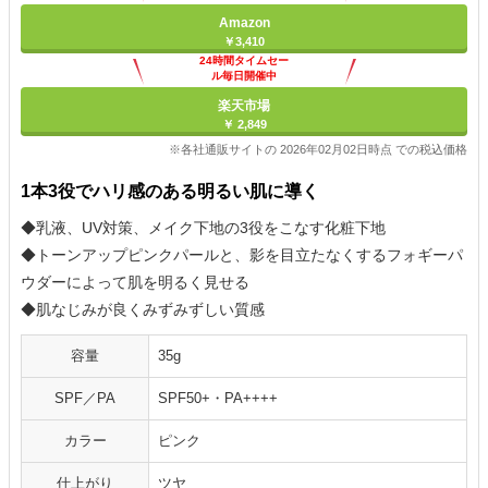
Amazon
￥3,410
24時間タイムセー
ル毎日開催中
楽天市場
￥ 2,849
※各社通販サイトの 2026年02月02日時点 での税込価格
1本3役でハリ感のある明るい肌に導く
◆乳液、UV対策、メイク下地の3役をこなす化粧下地
◆トーンアップピンクパールと、影を目立たなくするフォギーパ
ウダーによって肌を明るく見せる
◆肌なじみが良くみずみずしい質感
容量
35g
SPF／PA
SPF50+・PA++++
カラー
ピンク
仕上がり
ツヤ