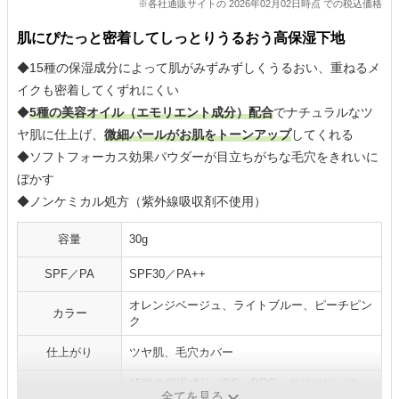
※各社通販サイトの 2026年02月02日時点 での税込価格
肌にぴたっと密着してしっとりうるおう高保湿下地
◆15種の保湿成分によって肌がみずみずしくうるおい、重ねるメ
イクも密着してくずれにくい
◆
5種の美容オイル（エモリエント成分）配合
でナチュラルなツ
ヤ肌に仕上げ、
微細パールがお肌をトーンアップ
してくれる
◆ソフトフォーカス効果パウダーが目立ちがちな毛穴をきれいに
ぼかす
◆ノンケミカル処方（紫外線吸収剤不使用）
容量
30g
SPF／PA
SPF30／PA++
オレンジベージュ、ライトブルー、ピーチピン
カラー
ク
仕上がり
ツヤ肌、毛穴カバー
15種の保湿成分（BG、DPG、グリセリンほ
推し成分
全てを見る