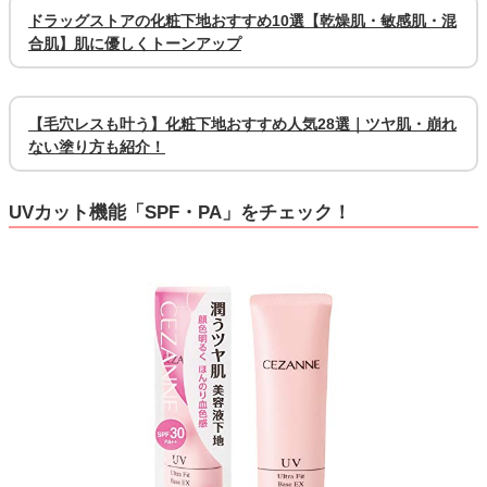
ドラッグストアの化粧下地おすすめ10選【乾燥肌・敏感肌・混
合肌】肌に優しくトーンアップ
【毛穴レスも叶う】化粧下地おすすめ人気28選｜ツヤ肌・崩れ
ない塗り方も紹介！
UVカット機能「SPF・PA」をチェック！