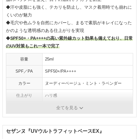
◆汗や皮脂にも強く、テカリを防止し、マスク着用時でも崩れに
くいのが魅力
◆毛穴や色ムラを自然にカバーし、まるで素肌がキレイになった
かのような透明感のある仕上がりを実現
◆
SPF50+・PA++++の高い紫外線カット効果も備えており、日常
のUV対策もこれ一本で完了
容量
25ml
SPF／PA
SPF50+/PA++++
カラー
ヌーディーベージュ・ミント・ラベンダー
仕上がり
ハリ感
推し成分
グリシルグリシングリセリン2 配合など
全てを見る
セザンヌ『UVウルトラフィットベースEX』