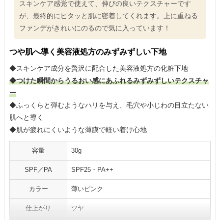
スキンケア感覚で使えて、伸びの良いテクスチャーです
が、最終的にピタッと肌に密着してくれます。上に重ねる
ファンデがきれいにのるので気に入っています！
つや肌へ導く美容液処方のみずみずしい下地
◆スキンケア成分を贅沢に配合した美容液処方の化粧下地
◆つけた瞬間からうるおい感にあふれるみずみずしいテクスチャ
ー
◆ふっくらと弾むようなハリを与え、毛穴や小じわの目立たない
肌へと導く
◆肌が疲れにくいような薄膜で軽い着け心地
容量
30g
SPF／PA
SPF25・PA++
カラー
薄いピンク
仕上がり
ツヤ