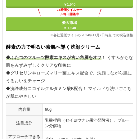
￥1,540
24時間タイムセー
ル毎日開催中
楽天市場
￥ 1,540
※各社通販サイトの 2024年11月7日時点 での税込価格
酵素の力で明るい素肌へ導く洗顔クリーム
◆ふたつのフルーツ酵素エキスが古い角層をオフ
！ くすみがちな
肌をみずみずしくクリアな印象に
◆グリセリンやローズマリー葉エキス配合で、洗顔しながら肌に
うるおいをチャージ
◆洗浄成分ココイルグルタミン酸K配合！ マイルドな洗いごこち
が肌にやさしい
内容量
90g
乳酸桿菌（セイヨウナシ果汁発酵液）、プルー
注目成分
ン分解物
アプローチできる