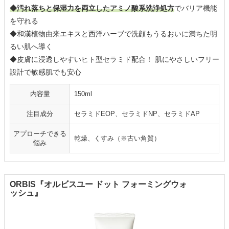
◆汚れ落ちと保湿力を両立したアミノ酸系洗浄処方
でバリア機能
を守れる
◆和漢植物由来エキスと西洋ハーブで洗顔もうるおいに満ちた明
るい肌へ導く
◆皮膚に浸透しやすいヒト型セラミド配合！ 肌にやさしいフリー
設計で敏感肌でも安心
内容量
150ml
注目成分
セラミドEOP、セラミドNP、セラミドAP
アプローチできる
乾燥、くすみ（※古い角質）
悩み
ORBIS『オルビスユー ドット フォーミングウォ
ッシュ』