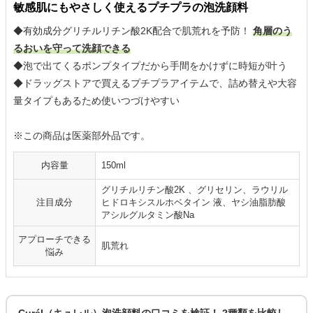
敏感肌にもやさしく使えるプチプラの泡洗顔料
◆有効成分グリチルリチン酸2K配合で肌荒れを予防！
角層のう
るおいを守って洗顔できる
◆泡で出てくるポンプタイプだから手間をかけずに時短が叶う
◆ドラッグストアで買えるプチプラアイテムで、詰め替えや大容
量タイプもあるため使いつづけやすい
※この商品は医薬部外品です。
内容量
150ml
グリチルリチン酸2K 、グリセリン、ラウリル
注目成分
ヒドロキシスルホベタイン 液、ヤシ油脂肪酸
アシルグルタミン酸Na
アプローチできる
肌荒れ
悩み
Curél（キュレル）泡洗顔料の口コミを検証！ 2種類を比較し