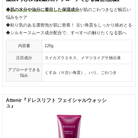
◆肌の水分や油分に着目した保湿成分
が肌のごわつきなど幅広い
悩みをケア
◆粘り気のある濃密泡が肌に密着！ 古い角質をしっかり絡めとる
◆シルキースムース成分配合で、すべすべの触りたくなる肌へ
内容量
120g
注目成分
スイカズラエキス、メマツヨイグサ抽出液
アプローチできる
くすみ（※古い角質）、ハリ、ごわつき
悩み
Attenir『ドレスリフト フェイシャルウォッシ
ュ』