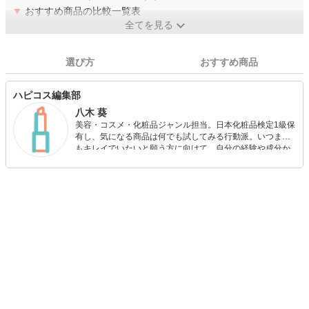
▼
おすすめ商品の比較一覧表
全てを見る
選び方
おすすめ商品
ハピコス編集部
八木 葵
美容・コスメ・化粧品ジャンル担当。日本化粧品検定1級保
有し、気になる商品は何でも試してみる行動派。いつまで
もキレイでいたいと願う方に向けて、自分の経験や成分か
ら”本当におすすめできる”ものを紹介するがモットーです！