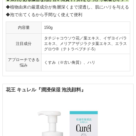
◆植物由来の厳選成分が角層深くまで浸透し、肌にハリを与える
◆泡で出てくるから手間なく使えて便利
内容量
150g
タチジャコウソウ花／葉エキス、イザヨイバラ
注目成分
エキス、メリアアザジラクタ葉エキス、エラス
グロウ®（テトラペプチド-5）
アプローチできる
くすみ（※古い角質）、ハリ
悩み
花王 キュレル『潤浸保湿 泡洗顔料』