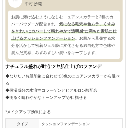
中村 沙織
お肌に溶け込むようになじむニュアンスカラーと2種のカ
バーパウダーが配合され、
気になる毛穴や色ムラ、くすみ
をきれいにカバーして晴れやかで透明感*に満ちた素肌に仕
上げるクッションファンデーション
。お肌から蒸発する水
分を活かして密着ジェル膜に変化させる独自処方で色味や
潤んだ質感、みずみずしい潤いをキープします。
ナチュラル盛れが叶うツヤ肌仕上げのファンデ
◆なりたいお肌印象に合わせて3色のニュアンスカラーから選べ
る
◆保湿成分の水溶性コラーゲンとヒアルロン酸配合
◆明るく晴れやかなトーンアップ*が目指せる
*メイクアップ効果による
タイプ
クッションファンデーション