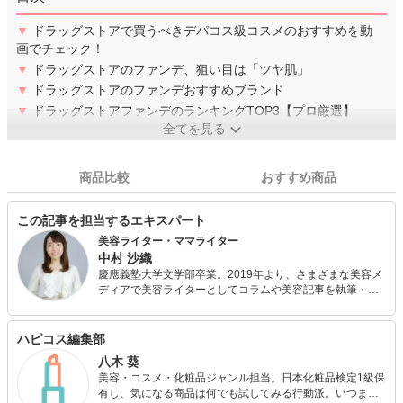
▼
ドラッグストアで買うべきデパコス級コスメのおすすめを動
画でチェック！
▼
ドラッグストアのファンデ、狙い目は「ツヤ肌」
▼
ドラッグストアのファンデおすすめブランド
▼
ドラッグストアファンデのランキングTOP3【プロ厳選】
全てを見る
商品比較
おすすめ商品
この記事を担当するエキスパート
美容ライター・ママライター
中村 沙織
慶應義塾大学文学部卒業。2019年より、さまざまな美容メ
ディアで美容ライターとしてコラムや美容記事を執筆・連
載しています。また、日本化粧品検定1級を保持する美容の
専門家として、美容記事の監修にも携わっています。さら
に、自身で美容サイトを運営し、自身の経験をもとにした
ハピコス編集部
「丁寧で優しいスキンケア・ボディケア」について発信し
八木 葵
ています。
美容・コスメ・化粧品ジャンル担当。日本化粧品検定1級保
有し、気になる商品は何でも試してみる行動派。いつまで