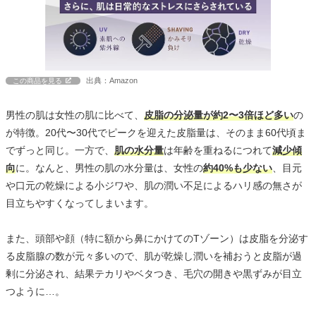
出典：Amazon
この商品を見る
男性の肌は女性の肌に比べて、
皮脂の分泌量が約2〜3倍ほど多い
の
が特徴。20代〜30代でピークを迎えた皮脂量は、そのまま60代頃ま
でずっと同じ。一方で、
肌の水分量
は年齢を重ねるにつれて
減少傾
向
に。なんと、男性の肌の水分量は、女性の
約40%も少ない
、目元
や口元の乾燥による小ジワや、肌の潤い不足によるハリ感の無さが
目立ちやすくなってしまいます。
また、頭部や顔（特に額から鼻にかけてのTゾーン）は皮脂を分泌す
る皮脂腺の数が元々多いので、肌が乾燥し潤いを補おうと皮脂が過
剰に分泌され、結果テカリやベタつき、毛穴の開きや黒ずみが目立
つように…。