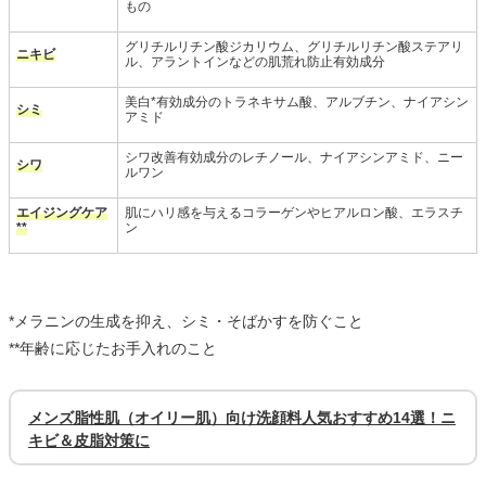
もの
グリチルリチン酸ジカリウム、グリチルリチン酸ステアリ
ニキビ
ル、アラントインなどの肌荒れ防止有効成分
美白*有効成分のトラネキサム酸、アルブチン、ナイアシン
シミ
アミド
シワ改善有効成分のレチノール、ナイアシンアミド、ニー
シワ
ルワン
エイジングケア
肌にハリ感を与えるコラーゲンやヒアルロン酸、エラスチ
**
ン
*メラニンの生成を抑え、シミ・そばかすを防ぐこと
**年齢に応じたお手入れのこと
メンズ脂性肌（オイリー肌）向け洗顔料人気おすすめ14選！ニ
キビ＆皮脂対策に