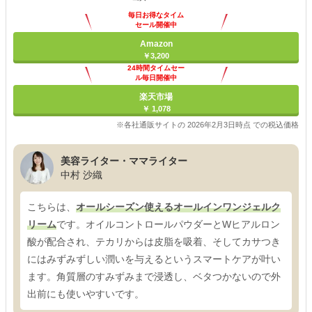
毎日お得なタイム
セール開催中
Amazon
￥3,200
24時間タイムセー
ル毎日開催中
楽天市場
￥ 1,078
※各社通販サイトの 2026年2月3日時点 での税込価格
美容ライター・ママライター
中村 沙織
こちらは、
オールシーズン使えるオールインワンジェルク
リーム
です。オイルコントロールパウダーとWヒアルロン
酸が配合され、テカリからは皮脂を吸着、そしてカサつき
にはみずみずしい潤いを与えるというスマートケアが叶い
ます。角質層のすみずみまで浸透し、ベタつかないので外
出前にも使いやすいです。