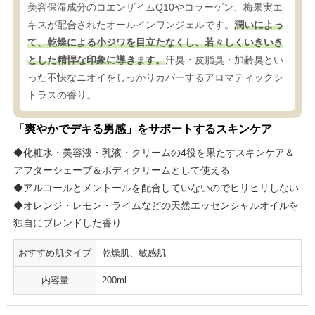
美容保湿成分のコエンザイムQ10やコラーゲン、梅果実エ
キスが配合されたオールインワンジェルです。
潤いによっ
て、乾燥による小ジワを目立たなくし、若々しくいきいき
とした精悍な印象に導きます。
汗臭・皮脂臭・加齢臭とい
った不快なニオイをしっかりカバーするアロマティックシ
トラスの香り。
「爽やかでデキる男感」をサポートするスキンケア
◆化粧水・美容液・乳液・クリームの4役を果たすスキンケア＆
アフターシェーブ＆ボディクリームとして使える
◆アルコールとメントールを配合していないのでヒリヒリしない
◆オレンジ・レモン・ライムなどの天然エッセンシャルオイルを
独自にブレンドした香り
おすすめ肌タイプ
乾燥肌、敏感肌
内容量
200ml