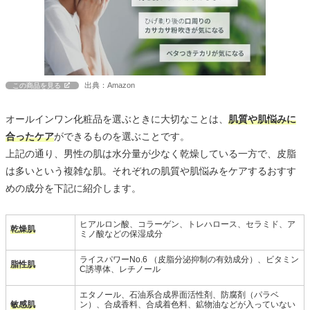
出典：Amazon
この商品を見る
オールインワン化粧品を選ぶときに大切なことは、
肌質や肌悩みに
合ったケア
ができるものを選ぶことです。
上記の通り、男性の肌は水分量が少なく乾燥している一方で、皮脂
は多いという複雑な肌。それぞれの肌質や肌悩みをケアするおすす
めの成分を下記に紹介します。
ヒアルロン酸、コラーゲン、トレハロース、セラミド、ア
乾燥肌
ミノ酸などの保湿成分
ライスパワーNo.6 （皮脂分泌抑制の有効成分）、ビタミン
脂性肌
C誘導体、レチノール
エタノール、石油系合成界面活性剤、防腐剤（パラベ
敏感肌
ン）、合成香料、合成着色料、鉱物油などが入っていない