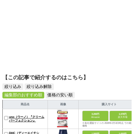
【この記事で紹介するのはこちら】
絞り込み
絞り込み解除
編集部のおすすめ順
価格の安い順
商品名
画像
購入サイト
3,200円
1,078円
uno（ウーノ）『クリーム
Amazon
楽天市場
パーフェクション』
※各社通販サイトの 2026年2月3日時点 での税込
価格
DHC（ディーエイチシ
1,583円
1,650円