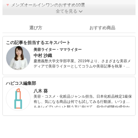
▼
メンズオールインワンのおすすめ10選
全てを見る
選び方
おすすめ商品
この記事を担当するエキスパート
美容ライター・ママライター
中村 沙織
慶應義塾大学文学部卒業。2019年より、さまざまな美容メ
ディアで美容ライターとしてコラムや美容記事を執筆・連
載しています。また、日本化粧品検定1級を保持する美容の
専門家として、美容記事の監修にも携わっています。さら
に、自身で美容サイトを運営し、自身の経験をもとにした
ハピコス編集部
「丁寧で優しいスキンケア・ボディケア」について発信し
八木 葵
ています。
美容・コスメ・化粧品ジャンル担当。日本化粧品検定1級保
有し、気になる商品は何でも試してみる行動派。いつまで
もキレイでいたいと願う方に向けて、自分の経験や成分か
ら”本当におすすめできる”ものを紹介するがモットーです！