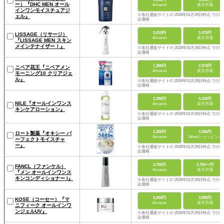
ー）『DHC MEN オール
Amazon
楽天市場
インワンモイスチュアジ
※各社通販サイトの 2026年01月26日時点 での税
ェル』
込価格
3,010円
2,475円
LISSAGE（リサージ）
Amazon
楽天市場
『LISSAGE MEN スキン
メインテナイザーⅠ』
※各社通販サイトの 2026年01月26日時点 での税
込価格
1,366円
2,074円
ニベア花王『ニベアメン
Amazon
楽天市場
モーニング10 クリアジェ
ル』
※各社通販サイトの 2026年01月26日時点 での税
込価格
2,280円
3,100円
NILE『オールインワンス
Amazon
楽天市場
キンケアローション』
※各社通販サイトの 2026年01月26日時点 での税
込価格
2,200円
3,266円
ロート製薬『オキシー パ
Amazon
Yahoo!ショッピング
ーフェクトモイスチャ
ー』
※各社通販サイトの 2026年01月26日時点 での税
込価格
2,750円
2,750〜円
FANCL（ファンケル）
Amazon
楽天市場
『メン オールインワンス
キンコンディショナー I』
※各社通販サイトの 2026年01月26日時点 での税
込価格
2,200円
3,890円
KOSE（コーセー）『マ
Amazon
楽天市場
ニフィーク オールインワ
ンジェルUV』
※各社通販サイトの 2026年01月26日時点 での税
込価格