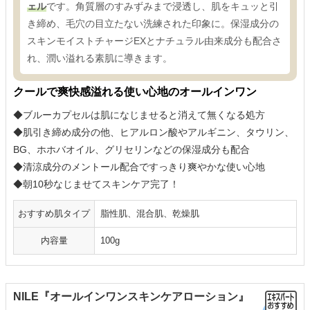
ェル
です。角質層のすみずみまで浸透し、肌をキュッと引
き締め、毛穴の目立たない洗練された印象に。保湿成分の
スキンモイストチャージEXとナチュラル由来成分も配合さ
れ、潤い溢れる素肌に導きます。
クールで爽快感溢れる使い心地のオールインワン
◆ブルーカプセルは肌になじませると消えて無くなる処方
◆肌引き締め成分の他、ヒアルロン酸やアルギニン、タウリン、
BG、ホホバオイル、グリセリンなどの保湿成分も配合
◆清涼成分のメントール配合ですっきり爽やかな使い心地
◆朝10秒なじませてスキンケア完了！
おすすめ肌タイプ
脂性肌、混合肌、乾燥肌
内容量
100g
NILE『オールインワンスキンケアローション』