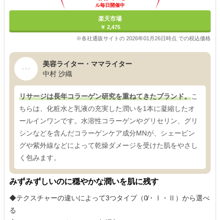
ル毎日開催中
楽天市場
￥ 2,475
※各社通販サイトの 2026年01月26日時点 での税込価格
美容ライター・ママライター
中村 沙織
リサージは長年コラーゲン研究を重ねてきたブランド。
こ
ちらは、化粧水と乳液の充実した潤いを1本に凝縮したオ
ールインワンです。水溶性コラーゲンやグリセリン、グリ
シンなどを含んだコラーゲンケア成分MNが、シェービン
グや紫外線などによって乾燥ダメージを受けた肌をやさし
く包みます。
みずみずしいのに穏やかな潤いを肌に残す
◆テクスチャーの違いによって3つタイプ（0̸・Ⅰ・Ⅱ）から選べ
る