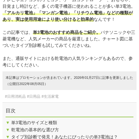
目覚まし時計など、多くの電子機器に使われることが多い単3電池。
「アルカリ電池」「マンガン電池」「リチウム電池」などの種類が
あり、実は使用用途により使い分けると効果的
なんです！
この記事では、
単3電池のおすすめ商品をご紹介。
パナソニックや三
菱電機など、人気メーカーの商品を厳選しました。チャート図に基
づいたタイプ別診断も試してみてくださいね。
また、通販サイトにおける乾電池の人気ランキングもあるので、参
考にしてください。
本記事はプロモーションが含まれています。2026年01月27日に記事を更新しました
（公開日2022年08月05日）
#日用消耗品
#日用品
#生活家電
目次
▼
単3電池のサイズと種類
▼
乾電池の基本的な選び方
▼
タイプ別診断で発見！あなたにぴったりの単3電池は？