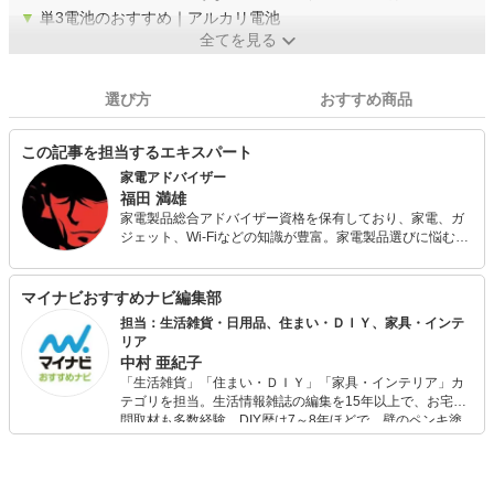
▼
単3電池のおすすめ｜アルカリ電池
全てを見る
選び方
おすすめ商品
この記事を担当するエキスパート
家電アドバイザー
福田 満雄
家電製品総合アドバイザー資格を保有しており、家電、ガ
ジェット、Wi-Fiなどの知識が豊富。家電製品選びに悩む方
のため、豊富な知識と分かりやすい解説をモットーとす
る。冷蔵庫から最新スマホやガジェットまで、多彩な家電
製品の情報に精通。
マイナビおすすめナビ編集部
担当：生活雑貨・日用品、住まい・ＤＩＹ、家具・インテ
リア
中村 亜紀子
「生活雑貨」「住まい・ＤＩＹ」「家具・インテリア」カ
テゴリを担当。生活情報雑誌の編集を15年以上で、お宅訪
問取材も多数経験。DIY歴は7～8年ほどで、壁のペンキ塗
りや壁紙チェンジなどもチャレンジ済み。初心者でもモノ
選びがしやすい記事をお届けします！