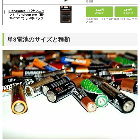
込価格
3,100円
3,540円
Panasonic（パナソニッ
Amazon
楽天市場
ク）『eneloop pro（BK-
3HCD/4C）』4本パック
※各社通販サイトの 2026年01月08日時点 での税
込価格
単3電池のサイズと種類