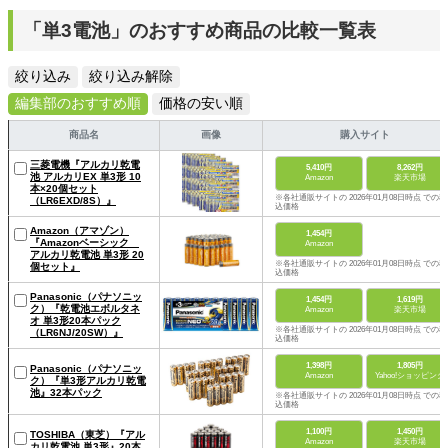
「単3電池」のおすすめ商品の比較一覧表
絞り込み
絞り込み解除
編集部のおすすめ順
価格の安い順
商品名
画像
購入サイト
三菱電機『アルカリ乾電
5,410円
8,262円
池 アルカリEX 単3形 10
Amazon
楽天市場
本×20個セット
※各社通販サイトの 2026年01月08日時点 での税
（LR6EXD/8S）』
込価格
Amazon（アマゾン）
1,454円
『Amazonベーシック
Amazon
アルカリ乾電池 単3形 20
※各社通販サイトの 2026年01月08日時点 での税
個セット』
込価格
Panasonic（パナソニッ
1,454円
1,619円
ク）『乾電池エボルタネ
Amazon
楽天市場
オ 単3形20本パック
※各社通販サイトの 2026年01月08日時点 での税
（LR6NJ/20SW）』
込価格
1,398円
1,805円
Panasonic（パナソニッ
Amazon
Yahoo!ショッピング
ク）『単3形アルカリ乾電
池』32本パック
※各社通販サイトの 2026年01月08日時点 での税
込価格
1,100円
1,450円
TOSHIBA（東芝）『アル
Amazon
楽天市場
カリ乾電池 単3形』20本