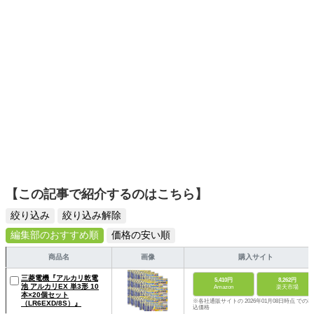
【この記事で紹介するのはこちら】
絞り込み
絞り込み解除
編集部のおすすめ順
価格の安い順
商品名
画像
購入サイト
三菱電機『アルカリ乾電
5,410円
8,262円
池 アルカリEX 単3形 10
Amazon
楽天市場
本×20個セット
※各社通販サイトの 2026年01月08日時点 での税
（LR6EXD/8S）』
込価格