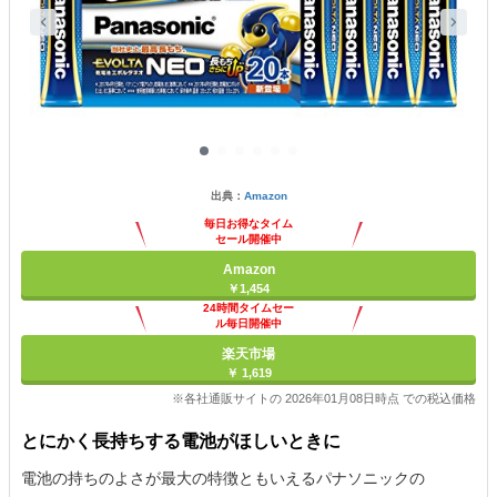
出典：
Amazon
毎日お得なタイム
セール開催中
Amazon
￥1,454
24時間タイムセー
ル毎日開催中
楽天市場
￥ 1,619
※各社通販サイトの 2026年01月08日時点 での税込価格
とにかく長持ちする電池がほしいときに
電池の持ちのよさが最大の特徴ともいえるパナソニックの