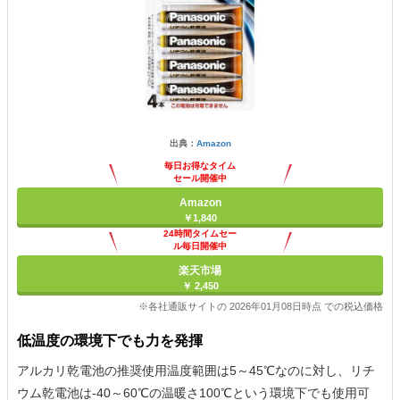
出典：
Amazon
毎日お得なタイム
セール開催中
Amazon
￥1,840
24時間タイムセー
ル毎日開催中
楽天市場
￥ 2,450
※各社通販サイトの 2026年01月08日時点 での税込価格
低温度の環境下でも力を発揮
アルカリ乾電池の推奨使用温度範囲は5～45℃なのに対し、リチ
ウム乾電池は-40～60℃の温暖さ100℃という環境下でも使用可