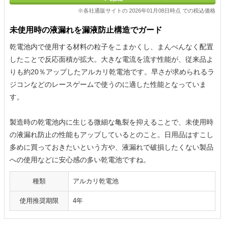
※各社通販サイトの 2026年01月08日時点 での税込価格
未使用時の液漏れを漏液防止構造でガード
乾電池内で使用する材料の粒子をこまかくし、まんべんなく配置
したことで反応面積が拡大。大きな電流を流す性能が、従来品よ
りも約20％アップしたアルカリ乾電池です。早さが求められるラ
ジコンなどのレースゲームで使うのに適した性能となっていま
す。
製造時の乾電池内に生じる微細な亀裂を抑えることで、未使用時
の液漏れ防止の性能もアップしているとのこと。日用品はすこし
多めに買っておきたいという方や、液漏れで破損したくない製品
への使用などに安心感の多い乾電池ですね。
種類
アルカリ乾電池
使用推奨期限
4年