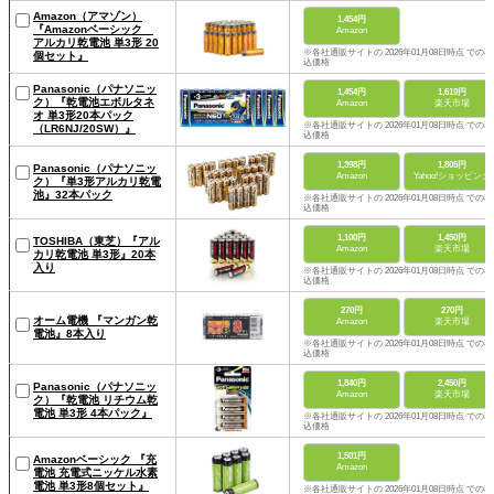
Amazon（アマゾン）
1,454円
『Amazonベーシック
Amazon
アルカリ乾電池 単3形 20
※各社通販サイトの 2026年01月08日時点 での税
個セット』
込価格
Panasonic（パナソニッ
1,454円
1,619円
ク）『乾電池エボルタネ
Amazon
楽天市場
オ 単3形20本パック
※各社通販サイトの 2026年01月08日時点 での税
（LR6NJ/20SW）』
込価格
1,398円
1,805円
Panasonic（パナソニッ
Amazon
Yahoo!ショッピング
ク）『単3形アルカリ乾電
池』32本パック
※各社通販サイトの 2026年01月08日時点 での税
込価格
1,100円
1,450円
TOSHIBA（東芝）『アル
Amazon
楽天市場
カリ乾電池 単3形』20本
入り
※各社通販サイトの 2026年01月08日時点 での税
込価格
270円
270円
オーム電機 『マンガン乾
Amazon
楽天市場
電池』8本入り
※各社通販サイトの 2026年01月08日時点 での税
込価格
1,840円
2,450円
Panasonic（パナソニッ
Amazon
楽天市場
ク）『乾電池 リチウム乾
電池 単3形 4本パック』
※各社通販サイトの 2026年01月08日時点 での税
込価格
1,501円
Amazonベーシック 『充
Amazon
電池 充電式ニッケル水素
電池 単3形8個セット』
※各社通販サイトの 2026年01月08日時点 での税