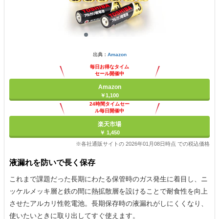
出典：
Amazon
毎日お得なタイム
セール開催中
Amazon
￥1,100
24時間タイムセー
ル毎日開催中
楽天市場
￥ 1,450
※各社通販サイトの 2026年01月08日時点 での税込価格
液漏れを防いで長く保存
これまで課題だった長期にわたる保管時のガス発生に着目し、ニ
ッケルメッキ層と鉄の間に熱拡散層を設けることで耐食性を向上
させたアルカリ性乾電池。長期保存時の液漏れがしにくくなり、
使いたいときに取り出してすぐ使えます。