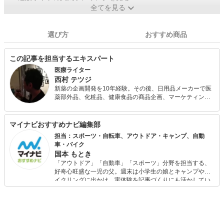
全てを見る
選び方
おすすめ商品
この記事を担当するエキスパート
医療ライター
西村 テツジ
新薬の企画開発を10年経験。その後、日用品メーカーで医
薬部外品、化粧品、健康食品の商品企画、マーケティン
グ、新事業開発を18年経験。 健康関連のスペシャリストと
して、青汁マイスター・ソムリエ、薬膳コーディネーター
の資格を有し、これまでに執筆は100事案を超え、商品企
マイナビおすすめナビ編集部
画提案なども含め幅広く活動中。
担当：スポーツ・自転車、アウトドア・キャンプ、自動
車・バイク
国本 もとき
「アウトドア」「自動車」「スポーツ」分野を担当する、
好奇心旺盛な一児の父。週末は小学生の娘とキャンプやサ
イクリングに出かけ、実体験を記事づくりにも活かしてい
ます。読者の「知りたい」を分かりやすく届けることをモ
ットーに、信頼できるコンテンツ制作に努めています。