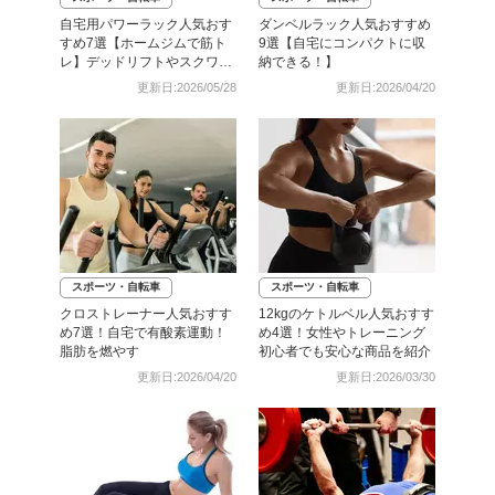
自宅用パワーラック人気おす
ダンベルラック人気おすすめ
すめ7選【ホームジムで筋ト
9選【自宅にコンパクトに収
レ】デッドリフトやスクワッ
納できる！】
トに
更新日:2026/05/28
更新日:2026/04/20
スポーツ・自転車
スポーツ・自転車
クロストレーナー人気おすす
12kgのケトルベル人気おすす
め7選！自宅で有酸素運動！
め4選！女性やトレーニング
脂肪を燃やす
初心者でも安心な商品を紹介
更新日:2026/04/20
更新日:2026/03/30