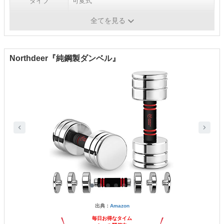
タイプ
可変式
ラバー
○
全てを見る
Northdeer『純鋼製ダンベル』
出典：
Amazon
毎日お得なタイム