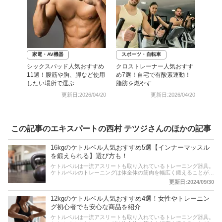
家電・AV機器
スポーツ・自転車
シックスパッド人気おすすめ
クロストレーナー人気おすす
11選！腹筋や胸、脚など使用
め7選！自宅で有酸素運動！
したい場所で選ぶ
脂肪を燃やす
更新日:2026/04/20
更新日:2026/04/20
この記事のエキスパートの西村 テツジさんのほかの記事
16kgのケトルベル人気おすすめ5選【インナーマッスル
を鍛えられる】選び方も！
ケトルベルは一流アスリートも取り入れているトレーニング器具。
ケトルベルのトレーニングは体全体の筋肉を幅広く鍛えることがで
きるため、今まで筋トレをしたことがない初心者や女性にもおすす
更新日:2024/09/30
めです。本記事では、ケトルベルの中でも中級レベルのトレーニン
グが可能な重量16kgの商品をピックアップ。おすすめの商品をご
12kgのケトルベル人気おすすめ4選！女性やトレーニン
紹介しています。選び方のポイントなども掲載しているので是非参
考にしてみてください。
グ初心者でも安心な商品を紹介
ケトルベルは一流アスリートも取り入れているトレーニング器具。