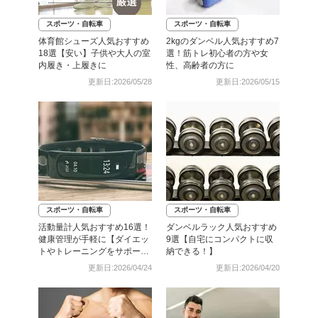
スポーツ・自転車
スポーツ・自転車
体育館シューズ人気おすすめ
2kgのダンベル人気おすすめ7
18選【安い】子供や大人の室
選！筋トレ初心者の方や女
内履き・上履きに
性、高齢者の方に
更新日:2026/05/28
更新日:2026/05/15
スポーツ・自転車
スポーツ・自転車
活動量計人気おすすめ16選！
ダンベルラック人気おすすめ
健康管理が手軽に【ダイエッ
9選【自宅にコンパクトに収
トやトレーニングをサポー
納できる！】
ト】
更新日:2026/04/24
更新日:2026/04/20