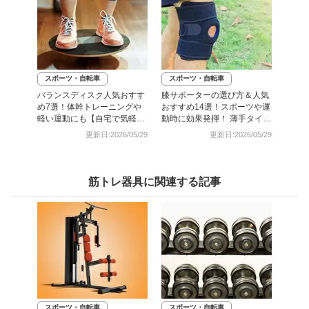
スポーツ・自転車
スポーツ・自転車
バランスディスク人気おすす
膝サポーターの選び方＆人気
め7選！体幹トレーニングや
おすすめ14選！スポーツや運
軽い運動にも【自宅で気軽に
動時に効果発揮！ 薄手タイプ
エクササイズ】
も
更新日:2026/05/29
更新日:2026/05/29
筋トレ器具に関連する記事
スポーツ・自転車
スポーツ・自転車