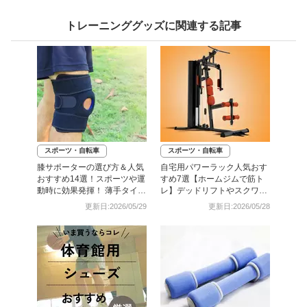
トレーニンググッズに関連する記事
スポーツ・自転車
スポーツ・自転車
膝サポーターの選び方＆人気
自宅用パワーラック人気おす
おすすめ14選！スポーツや運
すめ7選【ホームジムで筋ト
動時に効果発揮！ 薄手タイプ
レ】デッドリフトやスクワッ
も
トに
更新日:2026/05/29
更新日:2026/05/28