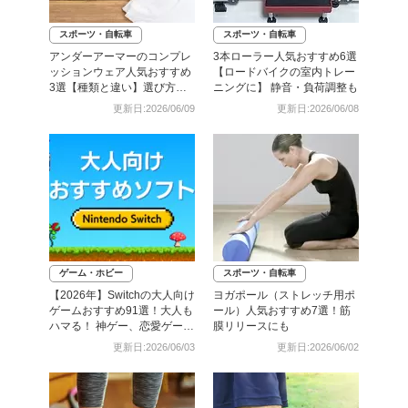
スポーツ・自転車
スポーツ・自転車
アンダーアーマーのコンプレ
3本ローラー人気おすすめ6選
ッションウェア人気おすすめ
【ロードバイクの室内トレー
3選【種類と違い】選び方を
ニングに】 静音・負荷調整も
解説
更新日:2026/06/09
更新日:2026/06/08
ゲーム・ホビー
スポーツ・自転車
【2026年】Switchの大人向け
ヨガポール（ストレッチ用ポ
ゲームおすすめ91選！大人も
ール）人気おすすめ7選！筋
ハマる！ 神ゲー、恋愛ゲーム
膜リリースにも
も
更新日:2026/06/03
更新日:2026/06/02