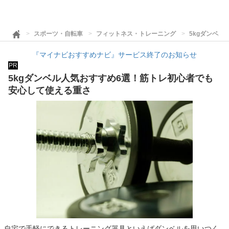
スポーツ・自転車
フィットネス・トレーニング
5kgダンベ
『マイナビおすすめナビ』サービス終了のお知らせ
PR
5kgダンベル人気おすすめ6選！筋トレ初心者でも
安心して使える重さ
自宅で手軽にできるトレーニング器具といえばダンベルを思いつく