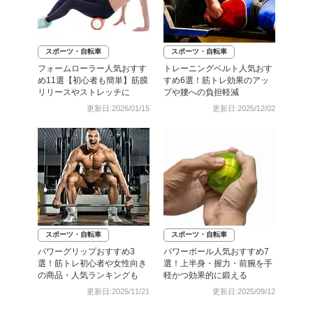
スポーツ・自転車
スポーツ・自転車
フォームローラー人気おすす
トレーニングベルト人気おす
め11選【初心者も簡単】筋膜
すめ6選！筋トレ効果のアッ
リリースやストレッチに
プや腰への負担軽減
更新日:2026/01/15
更新日:2025/12/02
スポーツ・自転車
スポーツ・自転車
パワーグリップおすすめ3
パワーボール人気おすすめ7
選！筋トレ初心者や女性向き
選！上半身・握力・前腕を手
の商品・人気ランキングも
軽かつ効果的に鍛える
更新日:2025/11/21
更新日:2025/09/12