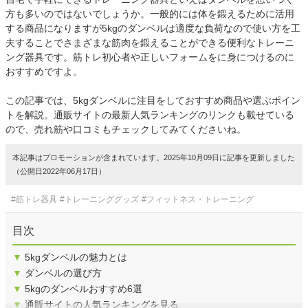
方も多いのではないでしょうか。一般的には体を鍛えるために活用
する商品になりますが5kgのダンベルは適度な負荷なので使い方を工
夫することでさまざまな筋肉を鍛えることができる便利なトレーニ
ング器具です。筋トレ初心者や正しいフォームをに身につけるのに
おすすめですよ。
この記事では、5kgダンベルに注目をしておすすめ商品や選ぶポイン
トを解説。通販サイトの最新人気ランキングのリンクも載せている
ので、売れ筋や口コミもチェックしてみてくださいね。
本記事はプロモーションが含まれています。2025年10月09日に記事を更新しました
（公開日2022年06月17日）
#筋トレ器具
#トレーニンググッズ
#フィットネス・トレーニング
目次
▼
5kgダンベルの魅力とは
▼
ダンベルの選び方
▼
5kgのダンベルおすすめ6選
▼
通販サイトの人気ランキングを見る