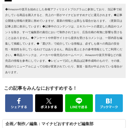
◆Amazonや楽天を始めとした各種アフィリエイトプログラムに参加しており、当記事で紹
介している商品を購入すると、売上の一部がマイナビおすすめナビに還元されます。◆記事
公開後も情報の更新に努めていますが、最新の情報とは異なる場合があります。（更新日は
記事上部に表示しています）◆記事中のコンテンツは、エキスパートの選定した商品やコメ
ントを除き、すべて編集部の責任において制作されており、広告出稿の有無に影響を受ける
ことはありません。◆アンケートや外部サイトから提供を受けるコメントは、一部内容を編
集して掲載しています。◆「選び方」で紹介している情報は、必ずしも個々の商品の安全
性・有効性を示しているわけではありません。商品を選ぶときの参考情報としてご利用くだ
さい。◆商品スペックは、メーカーや発売元のホームページ、Amazonや楽天市場などの販
売店の情報を参考にしています。◆レビューで試した商品は記事作成時のもので、その後、
商品のリニューアルによって仕様が変更されていたり、製造・販売が中止されている場合が
あります。
この記事をみんなにおすすめする！
企画／制作／編集：マイナビおすすめナビ編集部