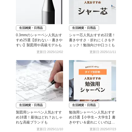
生活雑貨・日用品
生活雑貨・日用品
0.3mmのシャーペン人気おす
シャー芯人気おすすめ22選！
すめ25選【折れない・書きや
書きやすさ・折れにくさをチ
すい】製図用や高級モデルも
ェック！勉強向けや口コミも
更新日:2025/12/02
更新日:2025/11/11
生活雑貨・日用品
生活雑貨・日用品
製図用シャーペン人気おすす
勉強用シャーペン人気おすす
め18選！最強はどれ？おしゃ
め15選【小学生～大学生】書
れな高級ブランドも
きやすい＆疲れにくいのはど
れ？
更新日:2025/11/10
更新日:2025/07/23