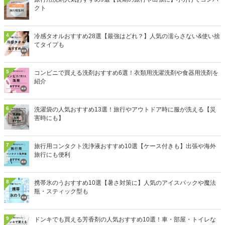
クト
4
冷感タオルおすすめ28選【最強はどれ？】人気の濡らさない&使い捨
てタイプも
5
コンビニで買える洗剤おすすめ6選！衣類用洗濯洗剤や食器用洗剤を
紹介
6
洗濯袋の人気おすすめ13選！旅行やアウトドア時に服が洗える【災
害時にも】
7
旅行用コンタクト洗浄液おすすめ10選【ケース付きも】出張や海外
旅行にも便利
8
携帯氷のうおすすめ10選【暑さ対策に】人気のアイスパックや魔法
瓶・スティック型も
9
ドンキでも買える芳香剤の人気おすすめ10選！車・部屋・トイレな