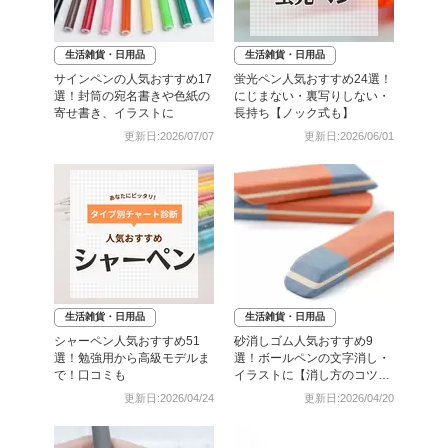
生活雑貨・日用品
生活雑貨・日用品
サインペンの人気おすすめ17
蛍光ペン人気おすすめ24選！
選！封筒の宛名書きや色紙の
にじまない・裏写りしない・
寄せ書き、イラストに
長持ち【ノック式も】
更新日:2026/07/07
更新日:2026/06/01
生活雑貨・日用品
生活雑貨・日用品
シャーペン人気おすすめ51
砂消しゴム人気おすすめ9
選！勉強用から高級モデルま
選！ボールペンの文字消し・
で！口コミも
イラストに【消し方のコツも
伝授！】
更新日:2026/04/24
更新日:2026/04/20