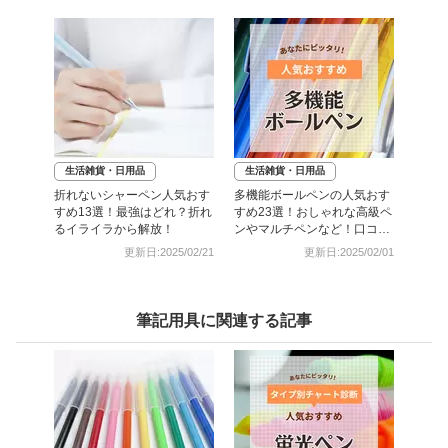
生活雑貨・日用品
生活雑貨・日用品
折れないシャーペン人気おす
多機能ボールペンの人気おす
すめ13選！最強はどれ？折れ
すめ23選！おしゃれな高級ペ
るイライラから解放！
ンやマルチペンなど！口コミ
も
更新日:2025/02/21
更新日:2025/02/01
筆記用具に関連する記事