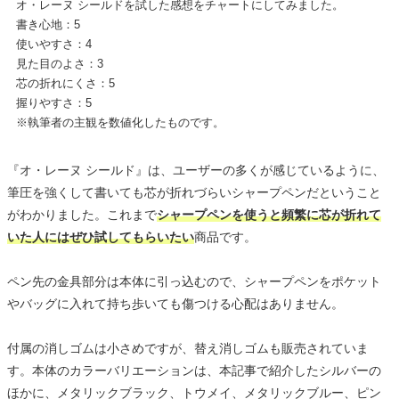
オ・レーヌ シールドを試した感想をチャートにしてみました。
書き心地：5
使いやすさ：4
見た目のよさ：3
芯の折れにくさ：5
握りやすさ：5
※執筆者の主観を数値化したものです。
『オ・レーヌ シールド』は、ユーザーの多くが感じているように、
筆圧を強くして書いても芯が折れづらいシャープペンだということ
がわかりました。これまで
シャープペンを使うと頻繁に芯が折れて
いた人にはぜひ試してもらいたい
商品です。
ペン先の金具部分は本体に引っ込むので、シャープペンをポケット
やバッグに入れて持ち歩いても傷つける心配はありません。
付属の消しゴムは小さめですが、替え消しゴムも販売されていま
す。本体のカラーバリエーションは、本記事で紹介したシルバーの
ほかに、メタリックブラック、トウメイ、メタリックブルー、ピン