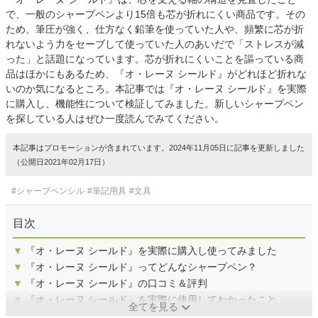
で、一般のシャープペンより15倍も芯が折れにくい商品です。その
ため、筆圧が強く、仕方なく鉛筆を使っていた人や、頻繁に芯が折
れないよう力をセーブして使っていた人のあいだで「ストレスが減
った」と話題になっています。芯が折れにくいことを謳っている商
品はほかにもあるため、『オ・レーヌ シールド』がどれほど折れな
いのか気になるところ。本記事では『オ・レーヌ シールド』を実際
に購入し、機能性について検証してみました。新しいシャープペン
を探している人はぜひ一度読んでみてください。
本記事はプロモーションが含まれています。2024年11月05日に記事を更新しました
（公開日2021年02月17日）
#シャープペンシル
#筆記用具
#文具
目次
▼
『オ・レーヌ シールド』を実際に購入し使ってみました
▼
『オ・レーヌ シールド』ってどんなシャープペン？
▼
『オ・レーヌ シールド』の口コミ＆評判
▼
『オ・レーヌ シールド』を実際に使用してわかったこと
全てを見る