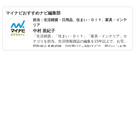
マイナビおすすめナビ編集部
担当：生活雑貨・日用品、住まい・ＤＩＹ、家具・インテ
リア
中村 亜紀子
「生活雑貨」「住まい・ＤＩＹ」「家具・インテリア」カ
テゴリを担当。生活情報雑誌の編集を15年以上で、お宅訪
問取材も多数経験。DIY歴は7～8年ほどで、壁のペンキ塗
りや壁紙チェンジなどもチャレンジ済み。初心者でもモノ
選びがしやすい記事をお届けします！