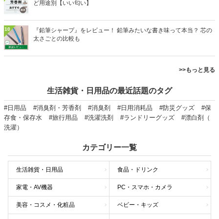
ど用途別【いい匂い】
10
『鉛筆シャープ』をレビュー！ 鉛筆みたいな書き味って本当？ 芯の
太さごとの比較も
>>もっと見る
生活雑貨・日用品の最近話題のタグ
#日用品
#消臭剤・芳香剤
#消臭剤
#日用消耗品
#防災グッズ
#保
存食・保存水
#旅行用品
#洗濯洗剤
#ランドリーグッズ
#漂白剤（
洗濯）
カテゴリー一覧
生活雑貨・日用品
食品・ドリンク
家電・AV機器
PC・スマホ・カメラ
美容・コスメ・化粧品
ベビー・キッズ