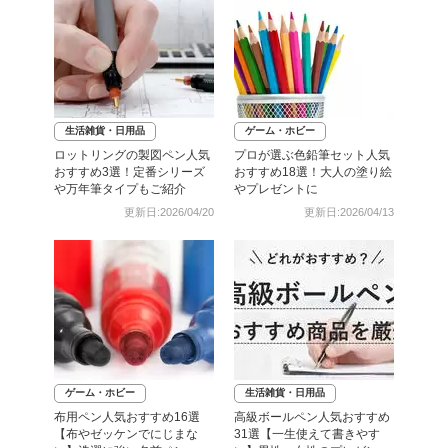
生活雑貨・日用品
ゲーム・ホビー
ロットリングの製図ペン人気
プロが選ぶ色鉛筆セット人気
おすすめ3選！定番シリーズ
おすすめ18選！大人の塗り絵
や万年筆タイプもご紹介
やプレゼントに
更新日:2026/04/20
更新日:2026/04/13
ゲーム・ホビー
生活雑貨・日用品
布用ペン人気おすすめ16選
高級ボールペン人気おすすめ
【布やゼッケンでにじまな
31選【一生使えて書きやす