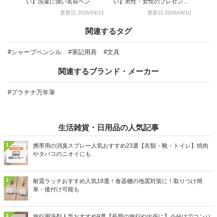
い】洗濯に強い名前ペン
い】男性・女性のプレゼント
にも
更新日:2026/04/13
更新日:2026/04/10
関連するタグ
#シャープペンシル
#筆記用具
#文具
関連するブランド・メーカー
#プラチナ万年筆
生活雑貨・日用品の人気記事
1
携帯用の消臭スプレー人気おすすめ23選【衣類・靴・トイレ】焼肉
やタバコのニオイにも
2
耐震ラッチおすすめ人気18選！食器棚の地震対策に！取りつけ簡
単・後付け可能も
3
旅行用洗剤人気おすすめ9選【長期の旅行や出張に】小分けでコンパ