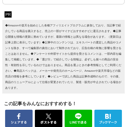
PR
◆Amazonや楽天を始めとした各種アフィリエイトプログラムに参加しており、当記事で紹
介している商品を購入すると、売上の一部がマイナビおすすめナビに還元されます。◆記事
公開後も情報の更新に努めていますが、最新の情報とは異なる場合があります。（更新日は
記事上部に表示しています）◆記事中のコンテンツは、エキスパートの選定した商品やコメ
ントを除き、すべて編集部の責任において制作されており、広告出稿の有無に影響を受ける
ことはありません。◆アンケートや外部サイトから提供を受けるコメントは、一部内容を編
集して掲載しています。◆「選び方」で紹介している情報は、必ずしも個々の商品の安全
性・有効性を示しているわけではありません。商品を選ぶときの参考情報としてご利用くだ
さい。◆商品スペックは、メーカーや発売元のホームページ、Amazonや楽天市場などの販
売店の情報を参考にしています。◆レビューで試した商品は記事作成時のもので、その後、
商品のリニューアルによって仕様が変更されていたり、製造・販売が中止されている場合が
あります。
この記事をみんなにおすすめする！