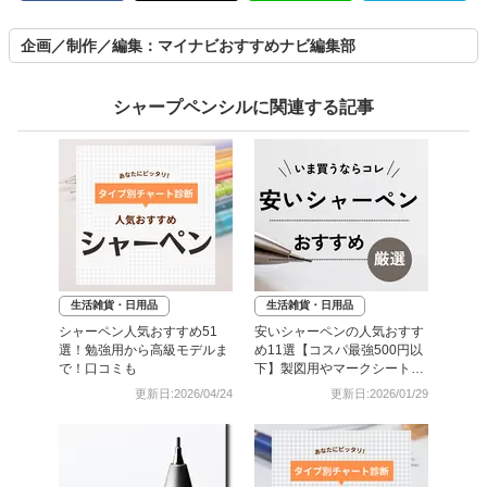
企画／制作／編集：マイナビおすすめナビ編集部
シャープペンシルに関連する記事
生活雑貨・日用品
生活雑貨・日用品
シャーペン人気おすすめ51
安いシャーペンの人気おすす
選！勉強用から高級モデルま
め11選【コスパ最強500円以
で！口コミも
下】製図用やマークシート用
も
更新日:2026/04/24
更新日:2026/01/29