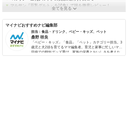
▼
マルサン『豆乳グルト』を試食して味を徹底レビュー！
全てを見る
マイナビおすすめナビ編集部
担当：食品・ドリンク、ベビー・キッズ、ペット
桑野 咲良
「ベビー・キッズ」「食品」「ペット」カテゴリー担当。3
歳児と犬2頭を育てるママ編集者。育児と家事に忙しいママ
目線での時短グッズ選び、家族の栄養とおいしさを考えた
食品選び、束の間のリラックスタイムを楽しむためのスイ
ーツ選びに自信あり。鋭い目線で商品を見極め、少しでも
日々の生活が豊かになるものを紹介します。