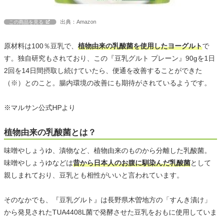
出典：Amazon
この商品を見る
原材料は100％豆乳で、
植物由来の乳酸菌を使用したヨーグルト
で
す。独自研究もされており、この『豆乳グルト プレーン』90gを1日
2回を14日間摂取し続けていたら、便通を改善することができた
（※）とのこと。腸内環境の改善にも期待がされているようです。
※マルサン公式HPより
植物由来の乳酸菌とは？
味噌やしょうゆ、漬物など、植物由来のものから分離した乳酸菌。
味噌やしょうゆなどは
昔から日本人のお腹に馴染んだ乳酸菌
として
親しまれており、豆乳とも相性がいいと言われています。
そのなかでも、『豆乳グルト』は長野県木曽地方の「すんき漬け」
から発見されたTUA4408L菌で発酵させた豆乳をおもに使用していま