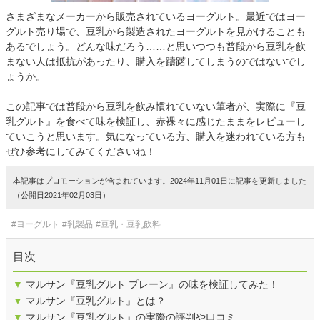
さまざまなメーカーから販売されているヨーグルト。最近ではヨー
グルト売り場で、豆乳から製造されたヨーグルトを見かけることも
あるでしょう。どんな味だろう……と思いつつも普段から豆乳を飲
まない人は抵抗があったり、購入を躊躇してしまうのではないでし
ょうか。
この記事では普段から豆乳を飲み慣れていない筆者が、実際に『豆
乳グルト』を食べて味を検証し、赤裸々に感じたままをレビューし
ていこうと思います。気になっている方、購入を迷われている方も
ぜひ参考にしてみてくださいね！
本記事はプロモーションが含まれています。2024年11月01日に記事を更新しました
（公開日2021年02月03日）
#ヨーグルト
#乳製品
#豆乳・豆乳飲料
目次
▼
マルサン『豆乳グルト プレーン』の味を検証してみた！
▼
マルサン『豆乳グルト』とは？
▼
マルサン『豆乳グルト』の実際の評判や口コミ