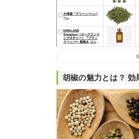
大津屋『グリーンペッパ
ー』
KIRKLAND
Signature（カークランド
シグネチャー）『ブラッ
クペッパー 粗挽き コショ
ウ』
胡椒の魅力とは？ 効