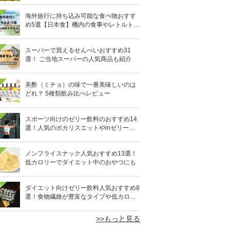
海外旅行に持ち込み可能な食べ物おすす
め5選【日本食】機内の食事やレトルト食
品など
スーパーで買えるせんべいおすすめ31
選！ ご当地スーパーの人気商品も紹介
美酢（ミチョ）の味で一番美味しいのは
どれ？ 5種類飲み比べレビュー
スポーツ向けのゼリー飲料のおすすめ14
選！人気のポカリスエットやinゼリーな
ど
ノンフライスナック人気おすすめ13選！
低カロリーでダイエット中のおやつにも
0
ダイエット向けゼリー飲料人気おすすめ8
選！食物繊維が豊富なタイプや低カロリ
ータイプなど
>>もっと見る