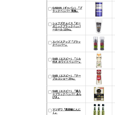
GABAN（ギャバン）『ブ
ラックペッパー 荒挽』
シェフズチョイス『オー
ガニックブラックペッパ
ーホール 120g』
スパイスアップ『ブラッ
クペッパー』
S&B（エスビー）『ミル
付き ホワイトペッパー』
S&B（エスビー）『テー
ブルコショー 20g』
S&B（エスビー）『袋入
りブラックペッパー あら
びき』
マツザワ『黒胡椒にんに
く』