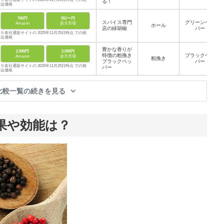
る！
込価格
760円
551〜円
スパイス専門
グリーンペッ
Amazon
楽天市場
ホール
店の緑胡椒
パー
※各社通販サイトの 2025年11月25日時点 での税
込価格
豊かな香りが
2,589円
2,099円
特徴の粗挽き
ブラックペッ
Amazon
楽天市場
粗挽き
ブラックペッ
パー
※各社通販サイトの 2025年11月25日時点 での税
パー
込価格
比較一覧の続きを見る
果や効能は？