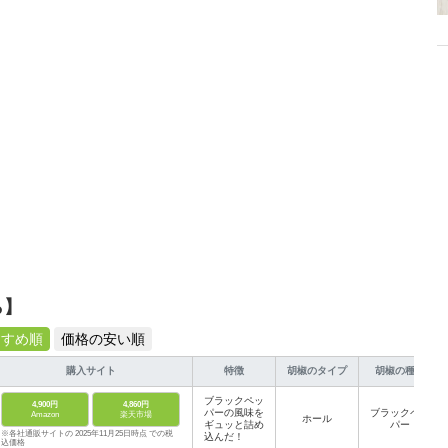
介します。
ら】
すすめ順
価格の安い順
購入サイト
特徴
胡椒のタイプ
胡椒の種類
ブラックペッ
4,900円
4,860円
パーの風味を
ブラックペッ
Amazon
楽天市場
ホール
ギュッと詰め
パー
※各社通販サイトの 2025年11月25日時点 での税
込んだ！
込価格