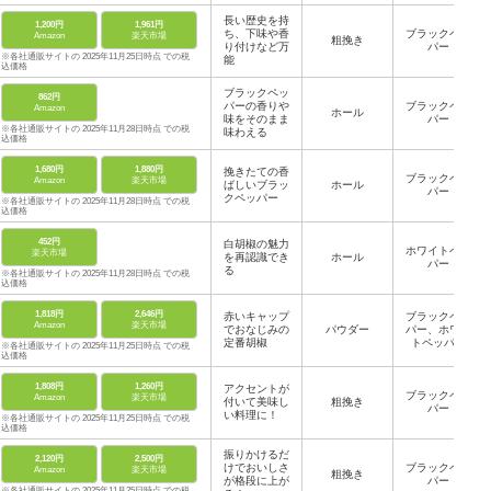
長い歴史を持
1,200円
1,961円
ち、下味や香
ブラックペッ
Amazon
楽天市場
粗挽き
り付けなど万
パー
※各社通販サイトの 2025年11月25日時点 での税
能
込価格
ブラックペッ
862円
パーの香りや
ブラックペッ
Amazon
ホール
味をそのまま
パー
※各社通販サイトの 2025年11月28日時点 での税
味わえる
込価格
1,680円
1,880円
挽きたての香
ブラックペッ
Amazon
楽天市場
ばしいブラッ
ホール
パー
クペッパー
※各社通販サイトの 2025年11月28日時点 での税
込価格
452円
白胡椒の魅力
ホワイトペッ
楽天市場
を再認識でき
ホール
パー
る
※各社通販サイトの 2025年11月28日時点 での税
込価格
1,818円
2,646円
赤いキャップ
ブラックペッ
Amazon
楽天市場
でおなじみの
パウダー
パー、ホワイ
定番胡椒
トペッパー
※各社通販サイトの 2025年11月25日時点 での税
込価格
1,808円
1,260円
アクセントが
ブラックペッ
Amazon
楽天市場
付いて美味し
粗挽き
パー
い料理に！
※各社通販サイトの 2025年11月25日時点 での税
込価格
振りかけるだ
2,120円
2,500円
けでおいしさ
ブラックペッ
Amazon
楽天市場
粗挽き
が格段に上が
パー
※各社通販サイトの 2025年11月25日時点 での税