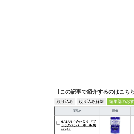
活が豊かになるものを紹
【この記事で紹介するのはこち
絞り込み
絞り込み解除
編集部のお
商品名
画像
GABAN（ギャバン）『ブ
ラックペッパー ホール 袋
100g』