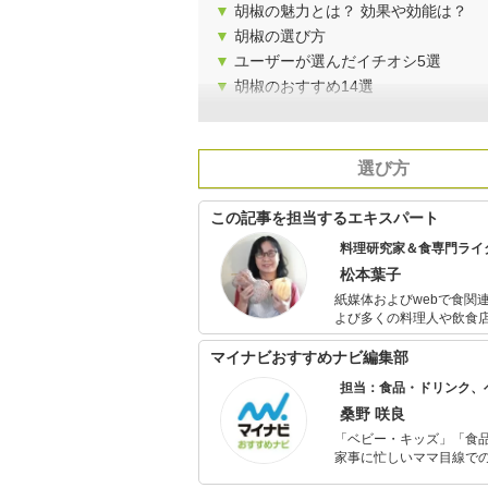
▼
胡椒の魅力とは？ 効果や効能は？
▼
胡椒の選び方
▼
ユーザーが選んだイチオシ5選
▼
胡椒のおすすめ14選
選び方
この記事を担当するエキスパート
料理研究家＆食専門ライ
松本葉子
紙媒体およびwebで食関
よび多くの料理人や飲食
シピ提供・メニューアド
マイナビおすすめナビ編集部
担当：食品・ドリンク、
桑野 咲良
「ベビー・キッズ」「食
家事に忙しいママ目線で
ックスタイムを楽しむた