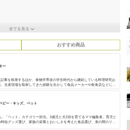
全てを見る
おすすめ商品
ター
連記事を執筆するほか、食物学専攻の学生時代から継続している料理研究お
店、生産現場を取材してきた経験を生かして食品メーカーや飲食店などにレ
バイスを行っている。
ベビー・キッズ、ペット
品」「ペット」カテゴリー担当。3歳児と犬2頭を育てるママ編集者。育児と
の時短グッズ選び、家族の栄養とおいしさを考えた食品選び、束の間のリラ
めのスイーツ選びに自信あり。鋭い目線で商品を見極め、少しでも日々の生