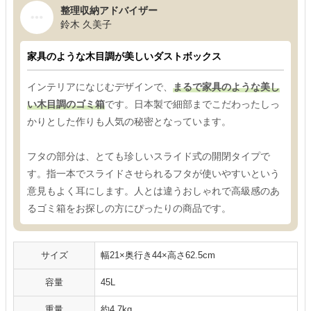
整理収納アドバイザー
鈴木 久美子
家具のような木目調が美しいダストボックス
インテリアになじむデザインで、
まるで家具のような美し
い木目調のゴミ箱
です。日本製で細部までこだわったしっ
かりとした作りも人気の秘密となっています。
フタの部分は、とても珍しいスライド式の開閉タイプで
す。指一本でスライドさせられるフタが使いやすいという
意見もよく耳にします。人とは違うおしゃれで高級感のあ
るゴミ箱をお探しの方にぴったりの商品です。
サイズ
幅21×奥行き44×高さ62.5cm
容量
45L
重量
約4.7kg