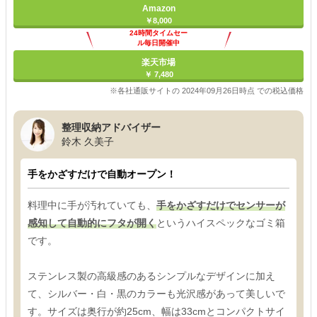
Amazon
￥8,000
24時間タイムセー
ル毎日開催中
楽天市場
￥ 7,480
※各社通販サイトの 2024年09月26日時点 での税込価格
整理収納アドバイザー
鈴木 久美子
手をかざすだけで自動オープン！
料理中に手が汚れていても、
手をかざすだけでセンサーが
感知して自動的にフタが開く
というハイスペックなゴミ箱
です。
ステンレス製の高級感のあるシンプルなデザインに加え
て、シルバー・白・黒のカラーも光沢感があって美しいで
す。サイズは奥行が約25cm、幅は33cmとコンパクトサイ