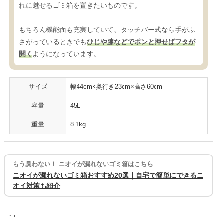
れに魅せるゴミ箱を置きたいものです。
もちろん機能面も充実していて、タッチバー式なら手がふ
さがっているときでも
ひじや膝などでポンと押せばフタが
開く
ようになっています。
サイズ
幅44cm×奥行き23cm×高さ60cm
容量
45L
重量
8.1kg
もう臭わない！ ニオイが漏れないゴミ箱はこちら
ニオイが漏れないゴミ箱おすすめ20選｜自宅で簡単にできるニ
オイ対策も紹介