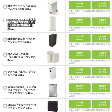
4,950円
4,950円
岩谷マテリアル『kcudス
Amazon
楽天市場
リムペタル#30 33L』
※各社通販サイトの 2024年09月26日時点 での税
込価格
ottostyle.jp（オットスタ
8,000円
7,480円
イル）『センサー自動開
Amazon
楽天市場
閉式ステンレスゴミ箱
※各社通販サイトの 2024年09月26日時点 での税
42L』
込価格
13,518円
12,100円
橋本達之助工芸『バスク
Amazon
楽天市場
キッチンペール45L』
※各社通販サイトの 2024年09月26日時点 での税
込価格
8,965円
4,620円
KEYUCA（ケユカ）
Amazon
楽天市場
『arrots ダストボックス
27L』
※各社通販サイトの 2024年09月26日時点 での税
込価格
8,058円
15,130円
アスベル『エバン プッシ
Amazon
楽天市場
ュペール 45L』
※各社通販サイトの 2024年09月26日時点 での税
込価格
33,000円
33,000円
simplehuman（シンプル
Amazon
楽天市場
ヒューマン）『タッチバ
ーカン分別タイプ48L』
※各社通販サイトの 2024年09月26日時点 での税
込価格
4,033円
4,400円
ideaco『チューブラー キ
Amazon
楽天市場
ッチンフラップ 8.5L』
※各社通販サイトの 2024年09月26日時点 での税