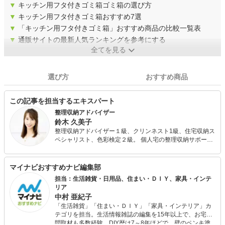
▼
キッチン用フタ付きゴミ箱ゴミ箱の選び方
▼
キッチン用フタ付きゴミ箱おすすめ7選
▼
「キッチン用フタ付きゴミ箱」おすすめ商品の比較一覧表
▼
通販サイトの最新人気ランキングを参考にする
全てを見る
選び方
おすすめ商品
この記事を担当するエキスパート
整理収納アドバイザー
鈴木 久美子
整理収納アドバイザー１級、クリンネスト1級、住宅収納ス
ペシャリスト、色彩検定２級。 個人宅の整理収納サポート
（お片付け）を中心に、整理収納に関するセミナー講師、
Web記事も多数執筆中。「暮らしを整え、人生を豊かにす
る」Classy Life代表。雑誌のレポーターとしても活動し、
マイナビおすすめナビ編集部
生活を楽しくする情報を発信。 子どもがいても、狭いマン
担当：生活雑貨・日用品、住まい・ＤＩＹ、家具・インテ
ションでも、スッキリと美しい暮らしを目指しています。
リア
中村 亜紀子
「生活雑貨」「住まい・ＤＩＹ」「家具・インテリア」カ
テゴリを担当。生活情報雑誌の編集を15年以上で、お宅訪
問取材も多数経験。DIY歴は7～8年ほどで、壁のペンキ塗