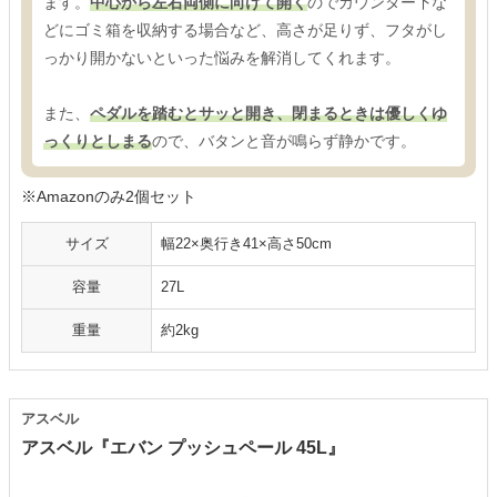
ます。
中心から左右両側に向けて開く
のでカウンター下な
どにゴミ箱を収納する場合など、高さが足りず、フタがし
っかり開かないといった悩みを解消してくれます。
また、
ペダルを踏むとサッと開き、閉まるときは優しくゆ
っくりとしまる
ので、バタンと音が鳴らず静かです。
※Amazonのみ2個セット
サイズ
幅22×奥行き41×高さ50cm
容量
27L
重量
約2kg
アスベル
アスベル『エバン プッシュペール 45L』