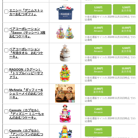
5,500円
5,500円
エニシー『デニムストッ
Amazon
楽天市場
カーおむつギフト』
※各社通販サイトの 2024年11月21日時点 での税
込価格
10,000円
10,000円
ベアコーポレーション
Amazon
楽天市場
『Sassy（サッシー）3段
おむつケーキ』
※各社通販サイトの 2024年11月21日時点 での税
込価格
5,890円
5,500円
ベアコーポレーション
Amazon
楽天市場
『今治タオル おむつケ
ーキ』
※各社通販サイトの 2024年11月21日時点 での税
込価格
11,300円
10,000円
RAGOON（ラグーン）
Amazon
楽天市場
『トリプルハッピーサフ
ァリ』
※各社通販サイトの 2024年11月21日時点 での税
込価格
13,980円
MyAnela『ダッフィー&
楽天市場
シェリーメイのおむつケ
ーキ』
※各社通販サイトの 2024年11月21日時点 での税
込価格
7,400円
Capsule（カプセル）
Amazon
『ディズニー ミニーちゃ
んのおむつケーキ』
※各社通販サイトの 2024年11月21日時点 での税
込価格
7,800円
Capsule（カプセル）
Amazon
『アンパンマンのおむつ
ケーキ』