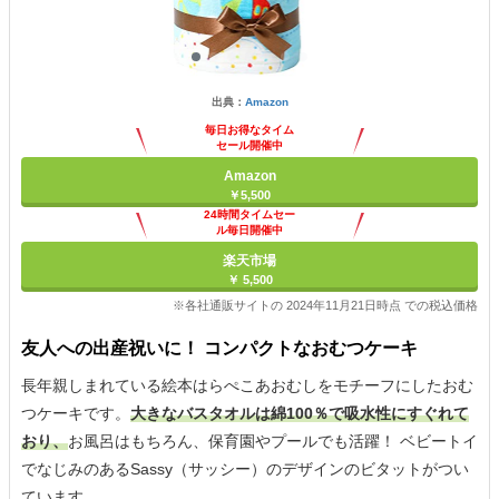
出典：
Amazon
毎日お得なタイム
セール開催中
Amazon
￥5,500
24時間タイムセー
ル毎日開催中
楽天市場
￥ 5,500
※各社通販サイトの 2024年11月21日時点 での税込価格
友人への出産祝いに！ コンパクトなおむつケーキ
長年親しまれている絵本はらぺこあおむしをモチーフにしたおむ
つケーキです。
大きなバスタオルは綿100％で吸水性にすぐれて
おり、
お風呂はもちろん、保育園やプールでも活躍！ ベビートイ
でなじみのあるSassy（サッシー）のデザインのビタットがつい
ています。