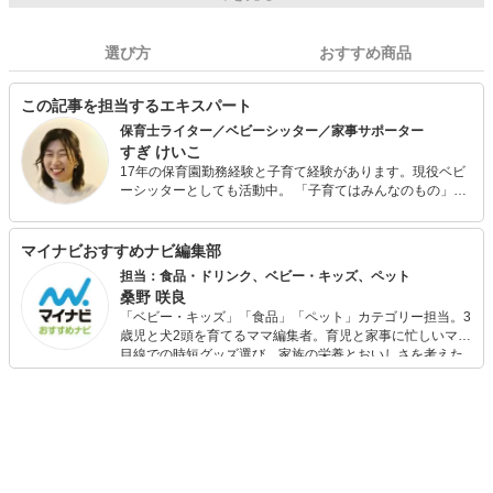
選び方
おすすめ商品
この記事を担当するエキスパート
保育士ライター／ベビーシッター／家事サポーター
すぎ けいこ
17年の保育園勤務経験と子育て経験があります。現役ベビ
ーシッターとしても活動中。 「子育てはみんなのもの」周
りの人に頼りながら子育てするのが、当たり前な世の中に
なってほしい。パパママが元気になってほしいと願いなが
ら、発信にも尽力しています。保育士資格所持
マイナビおすすめナビ編集部
担当：食品・ドリンク、ベビー・キッズ、ペット
桑野 咲良
「ベビー・キッズ」「食品」「ペット」カテゴリー担当。3
歳児と犬2頭を育てるママ編集者。育児と家事に忙しいママ
目線での時短グッズ選び、家族の栄養とおいしさを考えた
食品選び、束の間のリラックスタイムを楽しむためのスイ
ーツ選びに自信あり。鋭い目線で商品を見極め、少しでも
日々の生活が豊かになるものを紹介します。