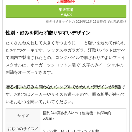
ル毎日開催中
楽天市場
￥ 5,800
※各社通販サイトの 2024年11月22日時点 での税込価格
性別・好みを問わず贈りやすいデザイン
たくさんねんねして大きく育つように……と願いを込めて作られ
たおむつケーキです。ソックスやガラガラ、汗取りパッドはすべ
て国内で製造されたもの。ロングパイルで肌ざわりのよいフェイ
スタオルは、オーガニックコットン製で1文字のみイニシャルの
刺繍をオーダーできます。
贈る相手の好みを問わないシンプルでかわいいデザインが特徴
で
す。おむつはメーカーやサイズも選べるので、贈る相手が使って
いるおむつを聞いておいてください。
幅約24×高さ約34cm（包装後：約60×約
サイズ
50cm）
おむつのサイズ／
S／22枚、M・L・Lパンツ／18枚