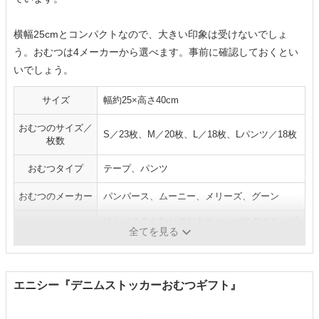
横幅25cmとコンパクトなので、大きい印象は受けないでしょ
う。おむつは4メーカーから選べます。事前に確認しておくとい
いでしょう。
サイズ
幅約25×高さ40cm
おむつのサイズ／
S／23枚、M／20枚、L／18枚、Lパンツ／18枚
枚数
おむつタイプ
テープ、パンツ
おむつのメーカー
パンパース、ムーニー、メリーズ、グーン
はらぺこあおむしのおもちゃ、バスタオル、ビ
アイテム
全てを見る
タット
エニシー『デニムストッカーおむつギフト』