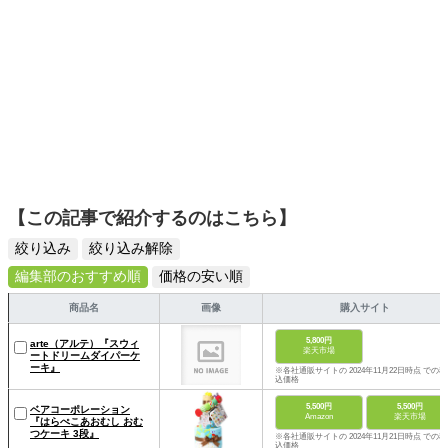
【この記事で紹介するのはこちら】
絞り込み
絞り込み解除
編集部のおすすめ順
価格の安い順
商品名
画像
購入サイト
5,800円
arte（アルテ）『スウィ
楽天市場
ートドリームダイパーケ
ーキ』
※各社通販サイトの 2024年11月22日時点 での税
込価格
5,500円
5,500円
ベアコーポレーション
Amazon
楽天市場
『はらぺこあおむし おむ
つケーキ 3段』
※各社通販サイトの 2024年11月21日時点 での税
込価格