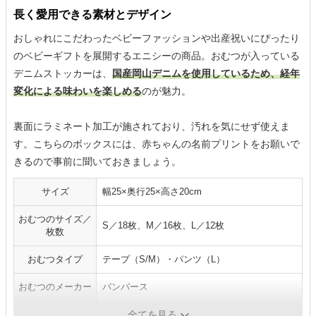
長く愛用できる素材とデザイン
おしゃれにこだわったベビーファッションや出産祝いにぴったり
のベビーギフトを展開するエニシーの商品。おむつが入っている
デニムストッカーは、
国産岡山デニムを使用しているため、経年
変化による味わいを楽しめる
のが魅力。
裏面にラミネート加工が施されており、汚れを気にせず使えま
す。こちらのボックスには、赤ちゃんの名前プリントをお願いで
きるので事前に聞いておきましょう。
サイズ
幅25×奥行25×高さ20cm
おむつのサイズ／
S／18枚、M／16枚、L／12枚
枚数
おむつタイプ
テープ（S/M）・パンツ（L）
おむつのメーカー
パンパース
アイテム
-
全てを見る