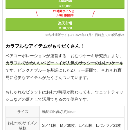
Amazon
￥10,000
24時間タイムセー
ル毎日開催中
楽天市場
￥ 10,000
※各社通販サイトの 2024年11月21日時点 での税込価格
カラフルなアイテムがもりだくさん！
ベアコーポレーションが運営する「おむつケーキ研究所」より、
カラフルでかわいいベビートイが人気のサッシーのおむつケーキ
です。ピンクとブルーを基調にした2カラー展開で、それぞれ育
児に必要なアイテムがたくさんついています。
おしゃれなビタットはおむつ時期が終わっても、ウェットティッ
シュなどの蓋として活用できるので便利です。
サイズ
幅約28×高さ約55cm
おむつのサイズ／
S／41枚、M／30枚、L／25枚、Lパンツ／21枚
枚数