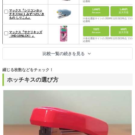
込価格
1,690円
1,485円
マックス『シリコンホッ
Amazon
楽天市場
チキスVol.1 みずべのいき
もの しりこん』
※各社通販サイトの 2024年11月15日時点 での税
込価格
722円
683円
マックス『サクリキッズ
Amazon
楽天市場
（HD-10NLCK）』
※各社通販サイトの 2024年11月15日時点 での税
込価格
比較一覧の続きを見る
綴じる枚数などをチェック！
ホッチキスの選び方