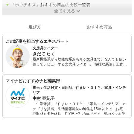
▼
「ホッチキス」おすすめ商品の比較一覧表
全てを見る
選び方
おすすめ商品
この記事を担当するエキスパート
文房具ライター
きだて たく
最新機能系から駄雑貨系おもちゃ文具まで、なんでも使い
倒してレビューする文房具ライター。 極端な悪筆と工作下
手がコンプレックスゆえに自分を助けてくれる便利な文房
具を探し求め続けており、その活動の結果得られた情報を
雑誌・WEBなどの媒体で公開している。 文房具に関する著
マイナビおすすめナビ編集部
書多数。近著には『この10年でいちばん重要な文房具はこ
担当：生活雑貨・日用品、住まい・ＤＩＹ、家具・インテ
れだ決定会議』（共著 スモール出版）がある。
リア
中村 亜紀子
「生活雑貨」「住まい・ＤＩＹ」「家具・インテリア」カ
テゴリを担当。生活情報雑誌の編集を15年以上で、お宅訪
問取材も多数経験。DIY歴は7～8年ほどで、壁のペンキ塗
りや壁紙チェンジなどもチャレンジ済み。初心者でもモノ
選びがしやすい記事をお届けします！