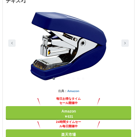
チキス>』
出典：
Amazon
毎日お得なタイム
セール開催中
Amazon
￥631
24時間タイムセー
ル毎日開催中
楽天市場