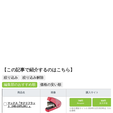
【この記事で紹介するのはこちら】
絞り込み
絞り込み解除
編集部のおすすめ順
価格の安い順
商品名
画像
購入サイト
749円
924円
マックス『サクリフラッ
Amazon
楽天市場
ト（HD-10FL3K）』
※各社通販サイトの 2024年11月15日時点 での税
込価格