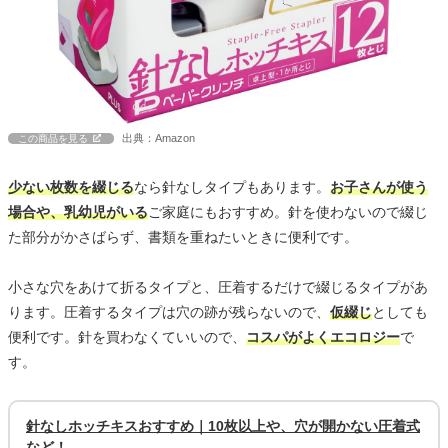
出典：Amazon
この商品を見る
少ない枚数を綴じる
なら針なしタイプもあります。
お子さんが使う
場合や、乳幼児がいる
ご家庭にもおすすめ。針を使わないので綴じ
た部分がかさばらず、書類を重ねたいときに便利です。
小さな穴をあけて折るタイプと、圧着するだけで綴じるタイプがあ
ります。圧着するタイプは穴の跡が残らないので、
仮綴じ
としても
便利です。針を買わなくていいので、
コスパがよくエコロジー
で
す。
針なしホッチキスおすすめ｜10枚以上や、穴が開かない圧着式
など！