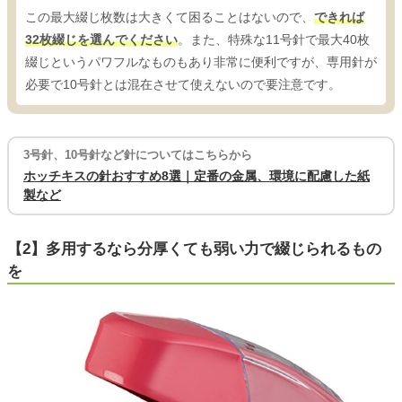
この最大綴じ枚数は大きくて困ることはないので、
できれば
32枚綴じを選んでください
。また、特殊な11号針で最大40枚
綴じというパワフルなものもあり非常に便利ですが、専用針が
必要で10号針とは混在させて使えないので要注意です。
3号針、10号針など針についてはこちらから
ホッチキスの針おすすめ8選｜定番の金属、環境に配慮した紙
製など
【2】多用するなら分厚くても弱い力で綴じられるもの
を