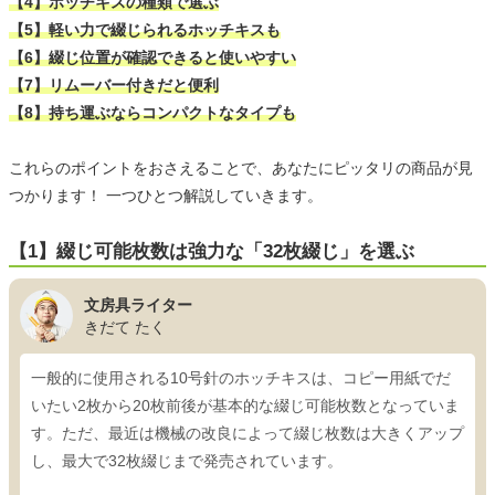
【4】ホッチキスの種類で選ぶ
【5】軽い力で綴じられるホッチキスも
【6】綴じ位置が確認できると使いやすい
【7】リムーバー付きだと便利
【8】持ち運ぶならコンパクトなタイプも
これらのポイントをおさえることで、あなたにピッタリの商品が見
つかります！ 一つひとつ解説していきます。
【1】綴じ可能枚数は強力な「32枚綴じ」を選ぶ
文房具ライター
きだて たく
一般的に使用される10号針のホッチキスは、コピー用紙でだ
いたい2枚から20枚前後が基本的な綴じ可能枚数となっていま
す。ただ、最近は機械の改良によって綴じ枚数は大きくアップ
し、最大で32枚綴じまで発売されています。