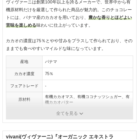
ヴィヴァーニは創業100年以上を誇るメーカーで、世界中から有
機原材料だけを厳選して作られた商品が魅力的。このチョコレー
トには、パナマ産のカカオを用いており、
豊かな香りとほどよい
苦味を楽しめる
味わいに仕上がっています。
カカオの濃度は75％とやや甘みをプラスして作られており、その
ままでも食べやすいマイルドな味になっています。
産地
パナマ
カカオ濃度
75％
フェアトレード
-
有機カカオマス、有機ココナッツシュガー、有
原材料
機カカオバター
砂糖・甘味料
有機ココナッツシュガー
全てを見る
vivani(ヴィヴァーニ)『オーガニック エキストラ