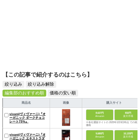
【この記事で紹介するのはこちら】
絞り込み
絞り込み解除
編集部のおすすめ順
価格の安い順
商品名
画像
購入サイト
8,627円
832円
vivani(ヴィヴァーニ)『オ
Amazon
楽天市場
ーガニック ダークチョコ
レート75%』
※各社通販サイトの 2025年3月9日時点 での税込
価格
9,680円
10,133円
vivani(ヴィヴァーニ)『オ
Amazon
楽天市場
ーガニック エキストラダ