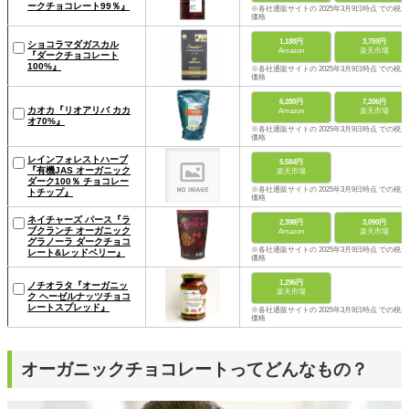
ークチョコレート99％』
※各社通販サイトの 2025年3月9日時点 での税込
価格
1,188円
3,759円
ショコラマダガスカル
Amazon
楽天市場
『ダークチョコレート
100%』
※各社通販サイトの 2025年3月9日時点 での税込
価格
6,280円
7,206円
カオカ『リオアリバ カカ
Amazon
楽天市場
オ70%』
※各社通販サイトの 2025年3月9日時点 での税込
価格
レインフォレストハーブ
5,584円
『有機JAS オーガニック
楽天市場
ダーク100％ チョコレー
※各社通販サイトの 2025年3月9日時点 での税込
トチップ』
価格
ネイチャーズ パース『ラ
2,398円
3,090円
ブクランチ オーガニック
Amazon
楽天市場
グラノーラ ダークチョコ
※各社通販サイトの 2025年3月9日時点 での税込
レート&レッドベリー』
価格
1,296円
ノチオラタ『オーガニッ
楽天市場
ク ヘーゼルナッツチョコ
レートスプレッド』
※各社通販サイトの 2025年3月9日時点 での税込
価格
オーガニックチョコレートってどんなもの？