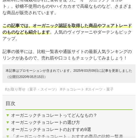
ト」。砂糖不使用のものやハイカカオで高級なものなど、さまざま
な商品が販売されています。
この記事では、オーガニック認証を取得した商品やフェアトレード
のものなども紹介します
。人気のヴィヴァーニやダーテンもピック
アップ。
記事の後半には、比較一覧表や通販サイトの最新人気ランキングの
リンクがあるので、売れ筋や口コミもチェックしてみましょう！
本記事はプロモーションが含まれています。2025年03月09日に記事を更新しました
（公開日2020年05月15日）
#お取り寄せ（菓子・スイーツ）
#チョコレート
#スイーツ・菓子
目次
▼
オーガニックチョコレートってどんなもの？
▼
オーガニックチョコレートの選び方
▼
オーガニックチョコレートのおすすめ9選
▼
「オーガニックチョコレート」おすすめ商品の比較一覧表