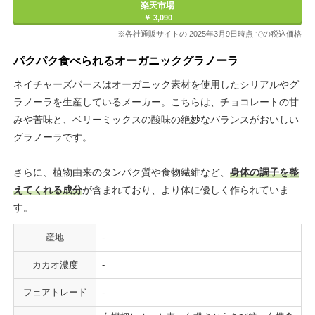
楽天市場
￥ 3,090
※各社通販サイトの 2025年3月9日時点 での税込価格
パクパク食べられるオーガニックグラノーラ
ネイチャーズパースはオーガニック素材を使用したシリアルやグ
ラノーラを生産しているメーカー。こちらは、チョコレートの甘
みや苦味と、ベリーミックスの酸味の絶妙なバランスがおいしい
グラノーラです。
さらに、植物由来のタンパク質や食物繊維など、
身体の調子を整
えてくれる成分
が含まれており、より体に優しく作られていま
す。
産地
-
カカオ濃度
-
フェアトレード
-