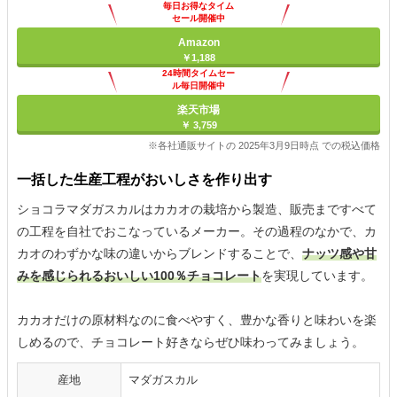
毎日お得なタイム
セール開催中
Amazon
￥1,188
24時間タイムセー
ル毎日開催中
楽天市場
￥ 3,759
※各社通販サイトの 2025年3月9日時点 での税込価格
一括した生産工程がおいしさを作り出す
ショコラマダガスカルはカカオの栽培から製造、販売まですべて
の工程を自社でおこなっているメーカー。その過程のなかで、カ
カオのわずかな味の違いからブレンドすることで、
ナッツ感や甘
みを感じられるおいしい100％チョコレート
を実現しています。
カカオだけの原材料なのに食べやすく、豊かな香りと味わいを楽
しめるので、チョコレート好きならぜひ味わってみましょう。
産地
マダガスカル