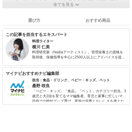
全てを見る
選び方
おすすめ商品
この記事を担当するエキスパート
料理ライター
横川 仁美
料理研究家（Nadiaアーティスト）。管理栄養士の資格を
取得後、保健指導を中心に2500人以上にアドバイスを提
供。現在はコラム執筆・監修、レシピ作成を中心に活動。
特に家庭的な料理の考案に力を入れ、企業のブランドイメ
ージやコンセプトに沿った料理を提案し、消費者に商品の
マイナビおすすめナビ編集部
価値を伝える役割を果たしている。
担当：食品・ドリンク、ベビー・キッズ、ペット
桑野 咲良
「ベビー・キッズ」「食品」「ペット」カテゴリー担当。3
歳児と犬2頭を育てるママ編集者。育児と家事に忙しいママ
目線での時短グッズ選び、家族の栄養とおいしさを考えた
食品選び、束の間のリラックスタイムを楽しむためのスイ
ーツ選びに自信あり。鋭い目線で商品を見極め、少しでも
日々の生活が豊かになるものを紹介します。