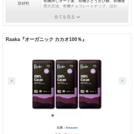
有機押しオート麦、有機さとうきび糖、有機食
原材料
用大豆油、有機チョコレートチップ、ほか
砂糖・甘味料
有機さとうきび糖
全てを見る
Raaka『オーガニック カカオ100％』
出典：
Amazon