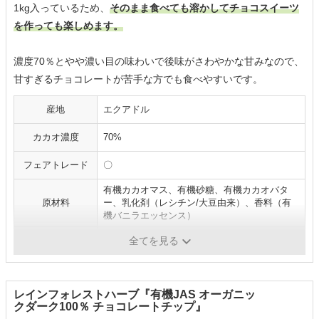
1kg入っているため、
そのまま食べても溶かしてチョコスイーツ
を作っても楽しめます。
濃度70％とやや濃い目の味わいで後味がさわやかな甘みなので、
甘すぎるチョコレートが苦手な方でも食べやすいです。
産地
エクアドル
カカオ濃度
70%
フェアトレード
〇
有機カカオマス、有機砂糖、有機カカオバタ
原材料
ー、乳化剤（レシチン/大豆由来）、香料（有
機バニラエッセンス）
砂糖・甘味料
有機砂糖
全てを見る
レインフォレストハーブ『有機JAS オーガニッ
クダーク100％ チョコレートチップ』