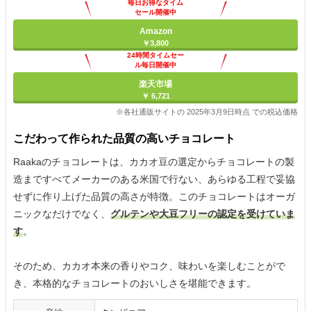
毎日お得なタイム
セール開催中
Amazon
￥3,800
24時間タイムセー
ル毎日開催中
楽天市場
￥ 6,721
※各社通販サイトの 2025年3月9日時点 での税込価格
こだわって作られた品質の高いチョコレート
Raakaのチョコレートは、カカオ豆の選定からチョコレートの製
造まですべてメーカーのある米国で行ない、あらゆる工程で妥協
せずに作り上げた品質の高さが特徴。このチョコレートはオーガ
ニックなだけでなく、
グルテンや大豆フリーの認定を受けていま
す
。
そのため、カカオ本来の香りやコク、味わいを楽しむことがで
き、本格的なチョコレートのおいしさを堪能できます。