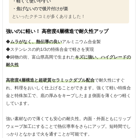
・軽くて使いやすい
・焦げないので後片付けが楽
といったクチコミが多くありました！
強いのに軽い！ 高密度4層構造で耐久性アップ
◆
ムラがなく、熱伝導の良い
アルミニウム合金製
◆ステンレスの約1/3の特殊合金で軽さを実現
◆鋳物の街、富山県高岡で生まれた
キズに強い、ハイグレードの
耐久性
高密度4層構造と超硬質セラミックダブル配合
で耐久性にすぐ
れ、料理をおいしく仕上げることができます。強くて軽い特殊合
金と特殊加工で、底の厚みをキープしたまま側面を薄くかつ軽く
しています。
強い素材なので薄くても安心の耐久性。内面・外面ともにリップ
ウェーブ加工にすることで熱伝導率をさらにアップ。短時間でし
っかりとなかまで火を通すことが可能です。