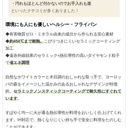
・汚れもほとんど付かないのでお手入れも楽
といったクチコミが多くありました！
環境にも人にも優しいヘルシー・フライパン
◆有害物質ゼロ・ミネラル由来の成分から作られる安心素材
◆
約450℃まで耐熱。
こびりつきにくいセラミックコーティング
加工
◆遠赤外線効果のセラミック×熱伝導性の高いダイヤモンド粒子
で
省エネ調理
自然なホワイトカラーと木目調のおしゃれな取っ手で、ヨーロッ
パの森をイメージした温かみのあるおしゃれなデザインが特徴
的。
セラミックノンスティックコーティングで耐久性にすぐれて
います
。
すばやく均一に火が通る熱伝導性が料理をおいしく仕上げてくれ
ます。IH対応で、熱くなりにくい持ち手で安全に料理をたのしむ
ことができます。