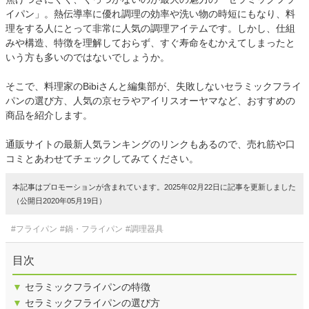
イパン」。熱伝導率に優れ調理の効率や洗い物の時短にもなり、料
理をする人にとって非常に人気の調理アイテムです。しかし、仕組
みや構造、特徴を理解しておらず、すぐ寿命をむかえてしまったと
いう方も多いのではないでしょうか。
そこで、料理家のBibiさんと編集部が、失敗しないセラミックフライ
パンの選び方、人気の京セラやアイリスオーヤマなど、おすすめの
商品を紹介します。
通販サイトの最新人気ランキングのリンクもあるので、売れ筋や口
コミとあわせてチェックしてみてください。
本記事はプロモーションが含まれています。2025年02月22日に記事を更新しました
（公開日2020年05月19日）
#フライパン
#鍋・フライパン
#調理器具
目次
▼
セラミックフライパンの特徴
▼
セラミックフライパンの選び方