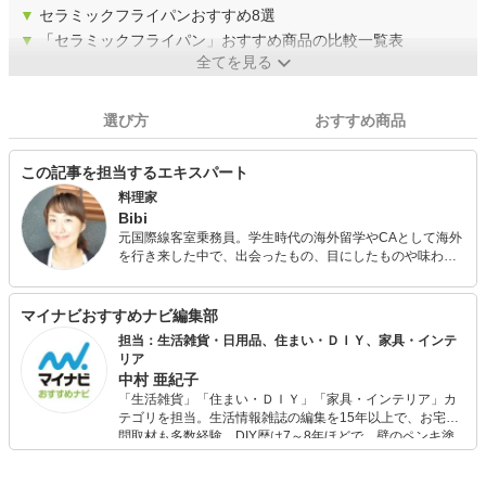
▼
セラミックフライパンおすすめ8選
▼
「セラミックフライパン」おすすめ商品の比較一覧表
全てを見る
選び方
おすすめ商品
この記事を担当するエキスパート
料理家
Bibi
元国際線客室乗務員。学生時代の海外留学やCAとして海外
を行き来した中で、出会ったもの、目にしたものや味わっ
たもの等の経験を活かしたレシピを作成、料理教室「Aoiro
to Ruriiro」を主宰している。 六本木卵料理専門店
eggcellentの人気スイーツ‘エッグタルト’のレシピ開発をは
マイナビおすすめナビ編集部
じめ、企業やレストランのレシピ開発、メニュー考案を担
担当：生活雑貨・日用品、住まい・ＤＩＹ、家具・インテ
当、インスタグラム運営代行の経験を持つ。 自宅教室で
リア
は、ランチタイムカフェ、パンの販売、ケータリング、出
中村 亜紀子
張料理等幅広く活動している。2児の母。
「生活雑貨」「住まい・ＤＩＹ」「家具・インテリア」カ
テゴリを担当。生活情報雑誌の編集を15年以上で、お宅訪
問取材も多数経験。DIY歴は7～8年ほどで、壁のペンキ塗
りや壁紙チェンジなどもチャレンジ済み。初心者でもモノ
選びがしやすい記事をお届けします！