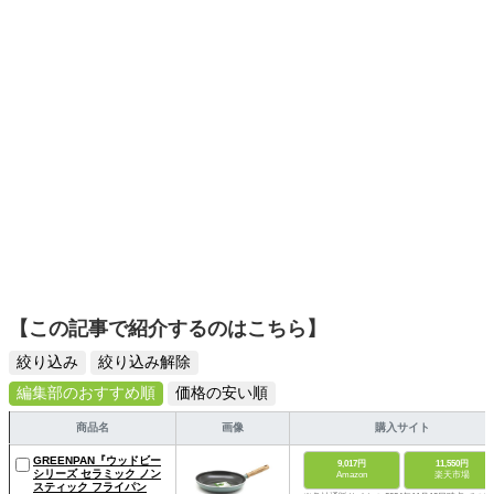
【この記事で紹介するのはこちら】
絞り込み
絞り込み解除
編集部のおすすめ順
価格の安い順
商品名
画像
購入サイト
GREENPAN『ウッドビー
9,017円
11,550円
シリーズ セラミック ノン
Amazon
楽天市場
スティック フライパン