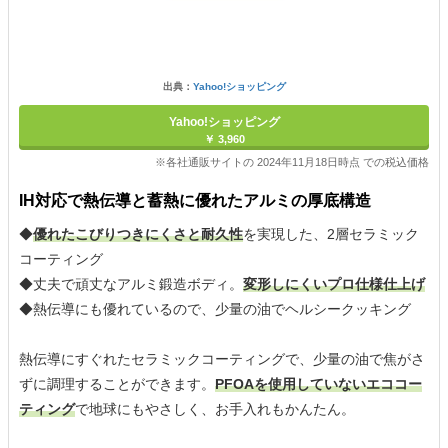
出典：
Yahoo!ショッピング
Yahoo!ショッピング
￥ 3,960
※各社通販サイトの 2024年11月18日時点 での税込価格
IH対応で熱伝導と蓄熱に優れたアルミの厚底構造
◆
優れたこびりつきにくさと耐久性
を実現した、2層セラミック
コーティング
◆丈夫で頑丈なアルミ鍛造ボディ。
変形しにくいプロ仕様仕上げ
◆熱伝導にも優れているので、少量の油でヘルシークッキング
熱伝導にすぐれたセラミックコーティングで、少量の油で焦がさ
ずに調理することができます。
PFOAを使用していないエココー
ティング
で地球にもやさしく、お手入れもかんたん。