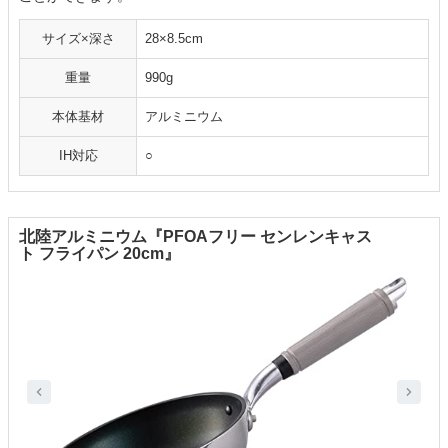
サイズ×深さ
28×8.5cm
重量
990g
本体基材
アルミニウム
IH対応
○
北陸アルミニウム『PFOAフリー センレンキャス
ト フライパン 20cm』