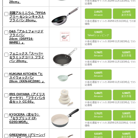
※各社通販サイトの 2024年11月13日時点 での税
28cm』
込価格
2,491円
2,475円
北陸アルミニウム『PFOA
Amazon
楽天市場
フリー センレンキャスト
フライパン 20cm』
※各社通販サイトの 2025年2月21日時点 での税
価格
D&S『アルミフォージド
3,960円
フライパン
Yahoo!ショッピング
24cm（DSFF24-
※各社通販サイトの 2024年11月18日時点 での税
WHRE）』
込価格
9,786円
9,839円
フェニックス『スーパー
Amazon
楽天市場
セラミックコート フライ
パン 20cm』
※各社通販サイトの 2024年11月13日時点 での税
込価格
6,600円
KUKUNA KITCHEN『ヒ
Amazon
スイウォックパン
28cm（KKN-HC28W）』
※各社通販サイトの 2024年11月13日時点 での税
込価格
5,486円
6,980円
IRIS OHYAMA（アイリス
Amazon
楽天市場
オーヤマ）『フライパン5
点セット CC-5S』
※各社通販サイトの 2024年11月13日時点 での税
込価格
3,701円
3,803円
KYOCERA（京セラ）
Amazon
楽天市場
『セラブリッド CF-
G20D-WGR』
※各社通販サイトの 2025年2月21日時点 での税
価格
8,819円
9,680円
GREENPAN（グリーンパ
Amazon
楽天市場