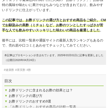
特の風味や味わいに果汁やはちみつなどが含まれており、飲みやす
いドリンクに仕上がっています。
この記事では、お酢ドリンクの選び方とおすすめ商品をご紹介。 CM
でお馴染みの美酢（ミチョ）など、お酢のツンとしたすっぱさが苦
手な人でも飲みやすいスッキリした味わいの商品を厳選しました
。
後半には、比較一覧表や通販サイトの最新人気ランキングもあるの
で、売れ筋や口コミとあわせてチェックしてみてください。
本記事はプロモーションが含まれています。2025年03月01日に記事を更新しました
（公開日2020年04月24日）
#健康酢
#果実酢
#酢
目次
▼
お酢ドリンクに含まれるお酢の効果とは？
▼
お酢ドリンクの選び方
▼
お酢ドリンクのおすすめ9選
▼
「お酢ドリンク」おすすめ商品の比較一覧表