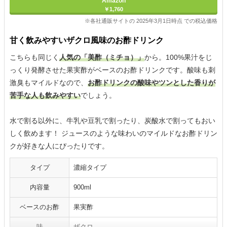
Amazon
￥1,760
※各社通販サイトの 2025年3月1日時点 での税込価格
甘く飲みやすいザクロ風味のお酢ドリンク
こちらも同じく
人気の「美酢（ミチョ）」
から。100%果汁をじ
っくり発酵させた果実酢がベースのお酢ドリンクです。酸味も刺
激臭もマイルドなので、
お酢ドリンクの酸味やツンとした香りが
苦手な人も飲みやすい
でしょう。
水で割る以外に、牛乳や豆乳で割ったり、炭酸水で割ってもおい
しく飲めます！ ジュースのような味わいのマイルドなお酢ドリン
クが好きな人にぴったりです。
タイプ
濃縮タイプ
内容量
900ml
ベースのお酢
果実酢
味
ザクロ