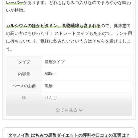
レーバー
があります。どれもはちみつ入りなのでまろやかな味わ
いが特徴。
カルシウムのほかビタミン、食物繊維も含まれる
ので、健康志向
の高い方にもぴったり！ ストレートタイプもあるので、ランチ用
に持ち歩いたり、気軽に飲みたいという方はそちらを選びましょ
う。
タイプ
濃縮タイプ
内容量
500ml
ベースのお酢
黒酢
味
りんご
カロリー
7.6kcal（40mlあたり）
全てを見る
タマノイ酢 はちみつ黒酢ダイエットの評判や口コミの真実は？