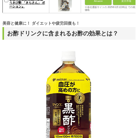
Amazon
楽天市場
うきび酢 「きらさん」 ポ
ーション』
※各社通販サイトの 2025年3月1日時点 での税込
価格
美容と健康に！ ダイエットや疲労回復も！
お酢ドリンクに含まれるお酢の効果とは？