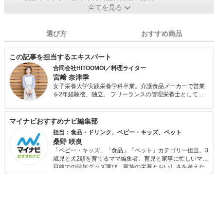
全てを見る
選び方
おすすめ商品
この記事を担当するエキスパート
合同会社HITOOMOI／料理ライター
宮﨑 奈津季
女子栄養大学実践栄養学科卒業。介護食品メーカーで営業
を2年経験後、独立。 フリーランスの管理栄養士として、
菓子メーカーの営業代行・商品開発、料理動画サービスの
レシピ開発、撮影、記事の執筆を行う。 2019年1月に合同
会社HITOOMOIの創業メンバーとして参画。食・健康にか
マイナビおすすめナビ編集部
かわるコンテンツ制作など幅広く活動中。誰かのための料
担当：食品・ドリンク、ベビー・キッズ、ペット
理、労わる料理、作り手も気負わない料理を大切にしてい
桑野 咲良
る。
「ベビー・キッズ」「食品」「ペット」カテゴリー担当。3
歳児と犬2頭を育てるママ編集者。育児と家事に忙しいママ
目線での時短グッズ選び、家族の栄養とおいしさを考えた
食品選び、束の間のリラックスタイムを楽しむためのスイ
ーツ選びに自信あり。鋭い目線で商品を見極め、少しでも
日々の生活が豊かになるものを紹介します。