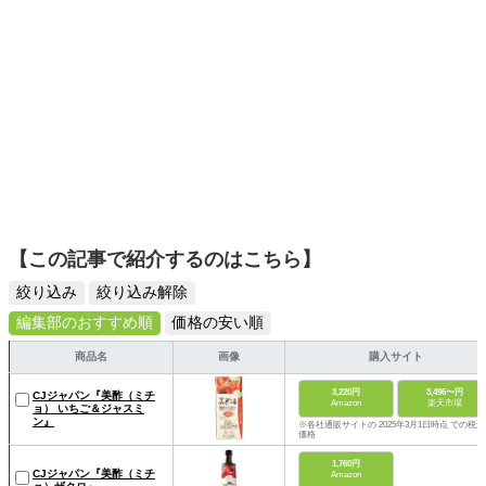
【この記事で紹介するのはこちら】
絞り込み
絞り込み解除
編集部のおすすめ順
価格の安い順
商品名
画像
購入サイト
3,220円
3,496〜円
CJジャパン『美酢（ミチ
Amazon
楽天市場
ョ） いちご＆ジャスミ
ン』
※各社通販サイトの 2025年3月1日時点 での税込
価格
1,760円
CJジャパン『美酢（ミチ
Amazon