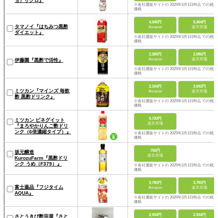
ョ）ザクロ』
※各社通販サイトの 2025年3月1日時点 での税込
価格
4,940円
5,404円
タマノイ『はちみつ黒酢
Amazon
楽天市場
ダイエット』
※各社通販サイトの 2025年3月1日時点 での税込
価格
2,380円
2,086円
Amazon
楽天市場
伊藤園『黒酢で活性』
※各社通販サイトの 2025年3月1日時点 での税込
価格
2,164円
3,692円
ミツカン『マインズ 毎飲
Amazon
楽天市場
酢 黒酢ドリンク』
※各社通販サイトの 2025年3月1日時点 での税込
価格
5,720円
ミツカン ビネグイット
楽天市場
『まろやかりんご酢ドリ
ンク（6倍濃縮タイプ）』
※各社通販サイトの 2025年3月1日時点 での税込
価格
756円
坂元醸造
楽天市場
KurozuFarm『黒酢ドリ
ンク うめ（F379）』
※各社通販サイトの 2025年3月1日時点 での税込
価格
3,780円
3,780円
富士薬品『フジタイム
Amazon
楽天市場
AQUA』
※各社通販サイトの 2025年3月1日時点 での税込
価格
2,934円
2,934円
さとうきび酢宗屋『さと