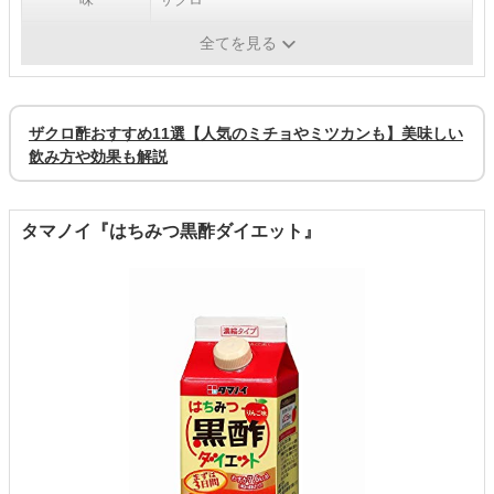
カロリー
-
全てを見る
ザクロ酢おすすめ11選【人気のミチョやミツカンも】美味しい
飲み方や効果も解説
タマノイ『はちみつ黒酢ダイエット』