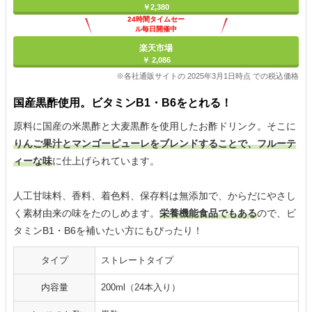
￥2,380
24時間タイムセー
ル毎日開催中
楽天市場
￥ 2,086
※各社通販サイトの 2025年3月1日時点 での税込価格
国産黒酢使用。ビタミンB1・B6をとれる！
原料に国産の米黒酢と大麦黒酢を使用したお酢ドリンク。そこに
りんご果汁とマンゴーピューレをブレンドすることで、フルーテ
ィーな味
に仕上げられています。
人工甘味料、香料、着色料、保存料は無添加で、からだにやさし
く素材由来の味をたのしめます。
栄養機能食品でもある
ので、ビ
タミンB1・B6を補いたい方にもぴったり！
タイプ
ストレートタイプ
内容量
200ml（24本入り）