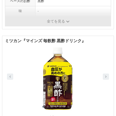
ベースのお酢
黒酢
味
-
カロリー
92kcal（1本/200mlあたり）
全てを見る
ミツカン『マインズ 毎飲酢 黒酢ドリンク』