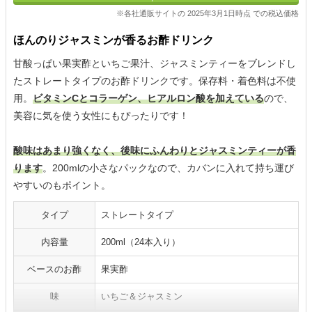
※各社通販サイトの 2025年3月1日時点 での税込価格
ほんのりジャスミンが香るお酢ドリンク
甘酸っぱい果実酢といちご果汁、ジャスミンティーをブレンドし
たストレートタイプのお酢ドリンクです。保存料・着色料は不使
用。
ビタミンCとコラーゲン、ヒアルロン酸を加えている
ので、
美容に気を使う女性にもぴったりです！
酸味はあまり強くなく、後味にふんわりとジャスミンティーが香
ります
。200mlの小さなパックなので、カバンに入れて持ち運び
やすいのもポイント。
タイプ
ストレートタイプ
内容量
200ml（24本入り）
ベースのお酢
果実酢
味
いちご＆ジャスミン