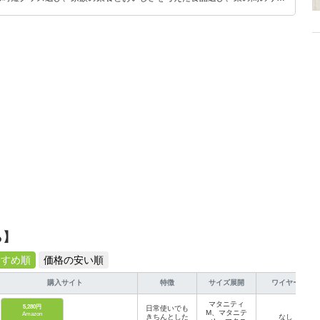
めのスイーツ選びに自信あり。鋭い目線で商品を見極め、少しでも日々の生
介します。
ら】
すすめ順
価格の安い順
購入サイト
特徴
サイズ展開
ワイヤー
マタニティ
5,280円
日常使いでも
M、マタニテ
Amazon
きちんとした
なし