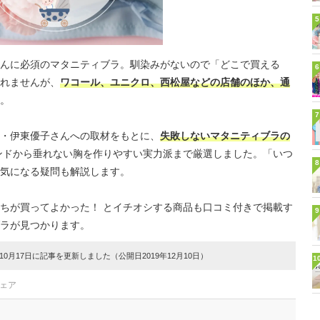
5
んに必須のマタニティブラ。馴染みがないので「どこで買える
6
れませんが、
ワコール、ユニクロ、西松屋などの店舗のほか、通
。
7
・伊東優子さんへの取材をもとに、
失敗しないマタニティブラの
ンドから垂れない胸を作りやすい実力派まで厳選しました。「いつ
8
気になる疑問も解説します。
ちが買ってよかった！ とイチオシする商品も口コミ付きで掲載す
9
ラが見つかります。
0月17日に記事を更新しました（公開日2019年12月10日）
1
ウェア