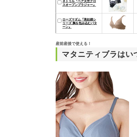
ネトゥル『ベア天竺クロ
スオープンブラジャー』
ローズマダム『美妊婦シ
リーズ 胸を包み込むパタ
ーン』
産前産後で使える！
マタニティブラはい