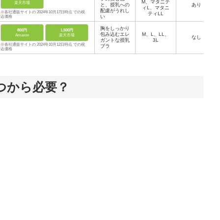
M、マタニテ
楽天市場
と、授乳への
あり
ィL、マタニ
配慮がうれし
※各社通販サイトの 2024年10月17日時点 での税
ティLL
い
込価格
胸をしっかり
800円
1,500円
包み込むエレ
M、L、LL、
Amazon
楽天市場
なし
ガントな授乳
3L
※各社通販サイトの 2024年10月12日時点 での税
ブラ
込価格
つから必要？