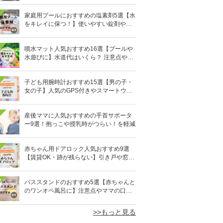
家庭用プールにおすすめの塩素剤5選【水
をキレイに保つ！】使いやすい錠剤やパ
ウダーなど
噴水マット人気おすすめ16選【プールや
水遊びに】水道代はいくら？ 注意点やデ
メリットも解説
子ども用腕時計おすすめ15選【男の子・
女の子】人気のGPS付きやスマートウォ
ッチも
産後ママに人気おすすめの手首サポータ
ー9選！抱っこや授乳時がつらい！を軽減
赤ちゃん用ドアロック人気おすすめ9選
【賃貸OK・跡が残らない】引き戸や窓対
策にも
0
バススタンドのおすすめ5選【赤ちゃんと
のワンオペ風呂に】注意点やママの口コ
ミも！
>>もっと見る