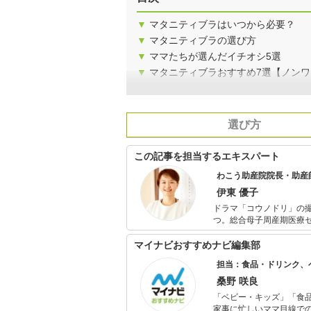
▼
マタニティブラはいつから必要？
▼
マタニティブラの選び方
▼
ママたちが選んだイチオシ5選
▼
マタニティブラおすすめ7選【ノン
選び方
この記事を担当するエキスパート
わこう助産院院長・助産
伊東 優子
ドラマ「コウノドリ」の
つ。総合母子周産期医療
2011年より助産院を開業。 2015年 内閣総理大臣、厚生労働大臣の視察される産前・産後
デル施設。 「安産ごはん1
マイナビおすすめナビ編集部
担当：食品・ドリンク、
桑野 咲良
「ベビー・キッズ」「食
家事に忙しいママ目線で