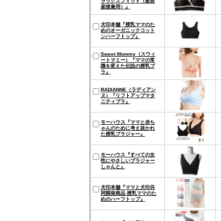
ラックスフィット（産前
産後兼用）』
犬印本舗『授乳ママのた
めのオーガニックコット
ンハーフトップ』
Sweet Mommy（スウィ
ートマミー）『ママの常
識を変えた伝説の授乳ブ
ラ』
RADIANNE（ラディアン
ヌ）『リフトアップマタ
ニティブラ』
モーハウス『ママと赤ち
ゃんのために考え抜かれ
た授乳ブラジャー』
モーハウス『すべての女
性にやさしいブラジャー
しゃんと』
犬印本舗『ママと犬印共
同開発商品 授乳ママのた
めのハーフトップ』