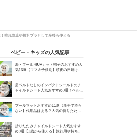
選！垂れ防止や授乳ブラとして産後も使える
ベビー・キッズの人気記事
海・プール用UVカット帽子のおすすめ人
気13選【ママ＆子供別】頭皮の日焼け対
策に
肩ベルトなしのインパクトシールドのチ
ャイルドシート人気おすすめ3選！ベルト
を嫌がる＆抜け出す悩みも解消
プールマットおすすめ11選【厚手で滑ら
ない】代用品はある？人気の折りたたみ
式も
折りたたみチャイルドシート人気おすす
め8選【1歳から使える】旅行用や持ち運
びに！