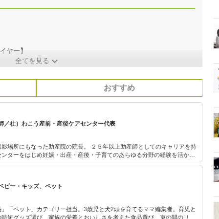
ワイヤー】
全てを見る
おすすめ
師／社）わこう産前・産後ケアセンター代表
撮影場所にもなった助産院の院長。 ２５年以上助産師としてのキャリアを持
センターをはじめ妊娠・出産・産後・子育てのあらゆる分野の経験を活かし
ケアのモ
60」監修
ベビー・キッズ、ペット
品」「ペット」カテゴリー担当。3歳児と犬2頭を育てるママ編集者。育児と
の時短グッズ選び、家族の栄養とおいしさを考えた食品選び、束の間のリラ