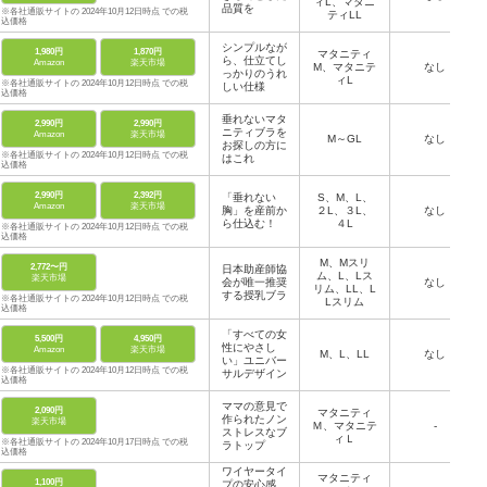
ィL、マタニ
品質を
※各社通販サイトの 2024年10月12日時点 での税
ティLL
込価格
シンプルなが
1,980円
1,870円
マタニティ
ら、仕立てし
Amazon
楽天市場
M、マタニテ
なし
っかりのうれ
ィL
※各社通販サイトの 2024年10月12日時点 での税
しい仕様
込価格
垂れないマタ
2,990円
2,990円
ニティブラを
Amazon
楽天市場
M～GL
なし
お探しの方に
※各社通販サイトの 2024年10月12日時点 での税
はこれ
込価格
2,990円
2,392円
「垂れない
S、M、L、
Amazon
楽天市場
胸」を産前か
２L、３L、
なし
ら仕込む！
４L
※各社通販サイトの 2024年10月12日時点 での税
込価格
M、Mスリ
2,772〜円
日本助産師協
ム、L、Lス
楽天市場
会が唯一推奨
なし
リム、LL、L
する授乳ブラ
※各社通販サイトの 2024年10月12日時点 での税
Lスリム
込価格
「すべての女
5,500円
4,950円
性にやさし
Amazon
楽天市場
M、L、LL
なし
い」ユニバー
※各社通販サイトの 2024年10月12日時点 での税
サルデザイン
込価格
ママの意見で
2,090円
マタニティ
作られたノン
楽天市場
Ｍ、マタニテ
-
ストレスなブ
ィＬ
※各社通販サイトの 2024年10月17日時点 での税
ラトップ
込価格
ワイヤータイ
マタニティ
1,100円
プの安心感