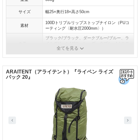
サイズ
幅25×奥行18×高さ50cm
100Dトリプルリップストップナイロン（PUコ
素材
ーティング〈耐水圧2000mm〉）
ブラック/ブラック、ダークブルー/ブルー、ラ
カラー
イトグリーン/グリーン、ダークブルー/イエロ
全てを見る
ー、ブラック/プールブルー、ほか
ARAITENT（アライテント）『ライペン ライズ
パック 20』