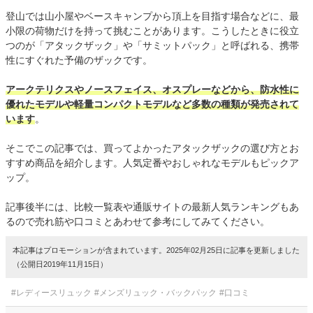
登山では山小屋やベースキャンプから頂上を目指す場合などに、最
小限の荷物だけを持って挑むことがあります。こうしたときに役立
つのが「アタックザック」や「サミットパック」と呼ばれる、携帯
性にすぐれた予備のザックです。
アークテリクスやノースフェイス、オスプレーなどから、防水性に
優れたモデルや軽量コンパクトモデルなど多数の種類が発売されて
います
。
そこでこの記事では、買ってよかったアタックザックの選び方とお
すすめ商品を紹介します。人気定番やおしゃれなモデルもピックア
ップ。
記事後半には、比較一覧表や通販サイトの最新人気ランキングもあ
るので売れ筋や口コミとあわせて参考にしてみてください。
本記事はプロモーションが含まれています。2025年02月25日に記事を更新しました
（公開日2019年11月15日）
#レディースリュック
#メンズリュック・バックパック
#口コミ