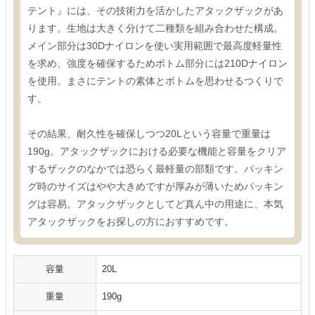
テント』には、その技術力を活かしたアタックザックがあ
ります。生地は大きく分けて二種類を組み合わせた構成。
メイン部分は30Dナイロンを使い実用範囲で最高度軽量性
を求め、強度を確保するためボトム部分には210Dナイロン
を使用。まさにテントの素体とボトムを思わせるつくりで
す。
その結果、耐久性を確保しつつ20Lという容量で重量は
190g。アタックザックにおける必要な機能と容量をクリア
するザックのなかでは恐らく最軽量の部類です。パッキン
グ時のサイズはやや大きめですが厚みが薄いためパッキン
グは容易。アタックザックとしてど真ん中の用途に、本気
アタックザックをお探しの方におすすめです。
容量
20L
重量
190g