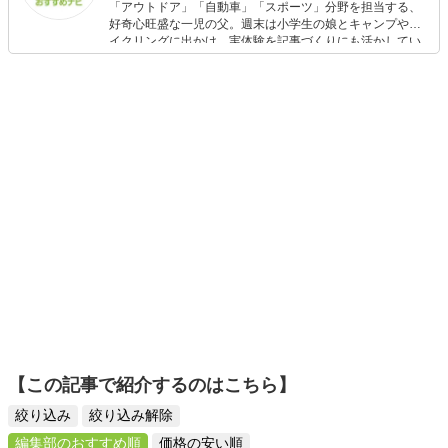
「アウトドア」「自動車」「スポーツ」分野を担当する、
好奇心旺盛な一児の父。週末は小学生の娘とキャンプやサ
イクリングに出かけ、実体験を記事づくりにも活かしてい
ます。読者の「知りたい」を分かりやすく届けることをモ
ットーに、信頼できるコンテンツ制作に努めています。
【この記事で紹介するのはこちら】
絞り込み
絞り込み解除
編集部のおすすめ順
価格の安い順