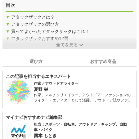
目次
▼
アタックザックとは？
▼
アタックザックの選び方
▼
買ってよかったアタックザックはこれ！
▼
アタックザックおすすめ12選
全てを見る
選び方
おすすめ商品
この記事を担当するエキスパート
作家／アウトドアライター
夏野 栄
作家、マルチクリエイター、アウトドア・ファッションの
ライター・エディターとして活躍。 アウトドア誌やファッ
ション誌でジャンルを超えて連載。ライトノベルやゲーム
シナリオを執筆。 アウトドアでは『キャンプチャリ』の制
作やキャンプ場プロデュースを手掛ける。またファッショ
マイナビおすすめナビ編集部
ンマーケットの企画運営からプロダクト開発まで幅広く活
担当：スポーツ・自転車、アウトドア・キャンプ、自動
動。山岳部出身、海育ちのテンカラ師。 『BE-PAL』や
車・バイク
『camp hack』、『OCEANS』や『MonoMax』『Fine』と
国本 もとき
いったメンズ誌のほか、女性ファッション誌にも参加。