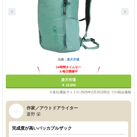
出典：
楽天市場
24時間タイムセー
ル毎日開催中
楽天市場
￥ 22,800
※各社通販サイトの 2025年2月25日時点 での税込価格
作家／アウトドアライター
夏野 栄
完成度が高いパッカブルザック