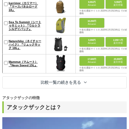
8,051円
9,350円
karrimor（カリマー）
Amazon
楽天市場
『マースパネルロード
18』
※各社通販サイトの 2025年2月25日時点 での税
価格
10,200円
Sea To Summit（シート
Amazon
ゥサミット）『ウルトラ
シルデイパック』
※各社通販サイトの 2025年2月25日時点 での税
価格
3,290円
2,290〜円
Naturehike（ネイチャー
Amazon
楽天市場
ハイク）『リュックサッ
ク 18L』
※各社通販サイトの 2025年2月25日時点 での税
価格
17,600円
23,000円
Mammut（マムート）
Amazon
楽天市場
『Neon Speed 15L』
※各社通販サイトの 2025年2月25日時点 での税
価格
比較一覧の続きを見る
アタックザックの特徴
アタックザックとは？