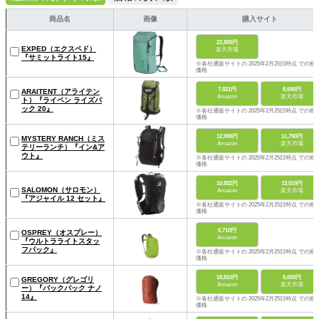
商品名
画像
購入サイト
22,800円
EXPED（エクスペド）
楽天市場
『サミットライト15』
※各社通販サイトの 2025年2月25日時点 での税
価格
7,821円
8,690円
ARAITENT（アライテン
Amazon
楽天市場
ト）『ライペン ライズパ
ック 20』
※各社通販サイトの 2025年2月25日時点 での税
価格
12,990円
11,790円
MYSTERY RANCH（ミス
Amazon
楽天市場
テリーランチ）『イン&ア
ウト』
※各社通販サイトの 2025年2月25日時点 での税
価格
10,802円
13,019円
SALOMON（サロモン）
Amazon
楽天市場
『アジャイル 12 セット』
※各社通販サイトの 2025年2月25日時点 での税
価格
6,710円
OSPREY（オスプレー）
Amazon
『ウルトラライトスタッ
フパック』
※各社通販サイトの 2025年2月25日時点 での税
価格
18,810円
6,600円
GREGORY（グレゴリ
Amazon
楽天市場
ー）『バックパック ナノ
14』
※各社通販サイトの 2025年2月25日時点 での税
価格